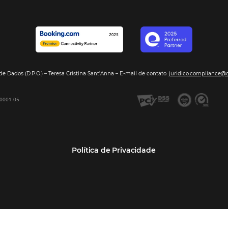
Segmentos
Integraç
Dados de Mercado
Pousadas
Nossos Parc
Inteligência de Dados
Hotéis
Seja nosso 
GDS Sabre, Amadeus
Redes Hoteleiras
Integração PMS
Resorts e Spas
Bee2Bee – Extranet
Agências de Viagens
Bee2Bee – Pagamento
Operadoras Turísticas
Seguro
TMCs
Bee2Bee – Operadora e
Empresas
Agência