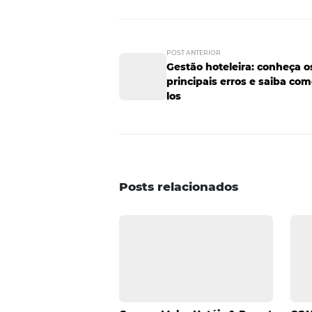
boas-vindas com chocolates? Alg
anos? Pensando um pouco e se p
excelência é fundamental para 
não é competir com hotéis de l
seu negócio e ser capaz de desta
conheça bem seu consumidor, sa
pouco a mais. O que você achou 
assimilar as lições para o seu n
aprendizado.
POST ANTERIOR
Gestão hoteleira: 