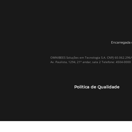
Por que Omnibees
Soluções Omnibees
Sobre a Omnibees
HotéisNet / Operadoras
A Omnibees em números
Gestor de Canais
Nossos Clientes
Bee2Pay Pagamentos
Nossa Equipe
Seguros
Casos de Sucesso
Motor de Reservas
Projeto PT
Website
(RGPC) – Portugal
Central de Reservas
Calculadora de ROI
CRM e Automação de
Marketing