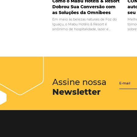
principais erros e 
los
Posts relacionados
Como o Mabu Hotéis & Reso
Dobrou Sua Conversão com
as Soluções da Omnibees