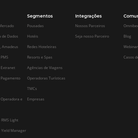
o
Melhorar a experiência de hospedagem
Imagine que você
tornou-se uma estratégia de
apartamento e rec
sobrevivência para o setor hoteleiro. Por
interessado em c
o
isso, diversos hotéis estão investindo em
oportunidade para
tecnologia e descobrindo os benefícios
certo? Por isso, p
a
de automatizar os processos em sua
experiência possíve
gestão. Com o avanço da tecnologia, é
literalmente, arru
impossível…
Alternative: