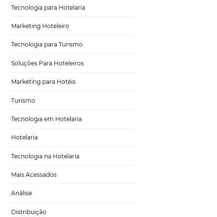
luxo totalmente
Distribuição Hoteleira
as, você sabe a
estacar da
Tecnologia
for uma rede
s em outro lugar
Eventos de Turismo
a o branding.
!
Tecnologia para Hotelaria
Marketing Hoteleiro
Tecnologia para Turismo
é e o que procura
Soluções Para Hoteleiros
lias ou mais
ue eles buscam.
Marketing para Hotéis
Turismo
Tecnologia em Hotelaria