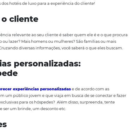
ada, vamos mostrar algumas lições dos grandes hotéis de 
otel e outros negócios. Mas, antes de iniciarmos com as dic
iência do cliente para o mercado de hotéis? Além de se d
experiência faz com que o cliente retorne ao hotel — se 
usque se hospedar novamente em um dos hotéis da rede, ma
a a boca e das
avaliações na internet
, fundamentais par
 essenciais dos hotéis de luxo para a experiência do cliente
nte o cliente
uma experiência relevante ao seu cliente é saber quem ele 
ja a trabalho ou lazer? Mais homens ou mulheres? São famí
is velhos? Cruzando diversas informações, você saberá o q
iências personalizadas:
 hóspede