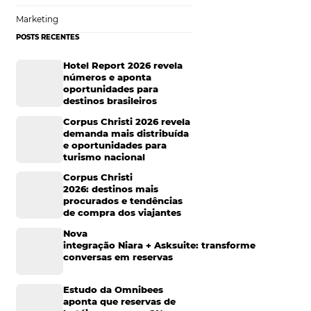
Hotelaria
o com as
 conectar e fazer
Tecnologia na Hotelaria
enda, tente
Mais Acessados
Análise
Distribuição
os, as amenidades
Marketing
ento.
POSTS RECENTES
 fazer o
Hotel Report 2026 rev
números e aponta
oportunidades para
destinos brasileiros
alando de ir além
Corpus Christi 2026 re
cial? Uma carta de