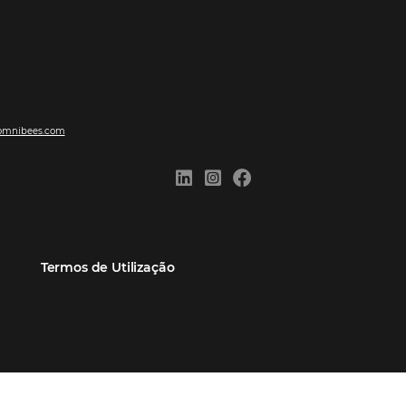
ões
Comunidade
Contato
eiros
Omnibees Academy
Atendimento ao Cliente
Parceiro
Blog
Reclame Aqui
Webinars Omnibees
Carreiras
Casos de Sucesso
Medidas de atuação