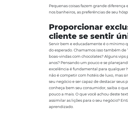
Sabendo quem é seu hóspede,
necessidades dele. Por exemplo,
amizades, que tal oferecer festa
entregar algo além do que ele e
Atentar aos de
Pequenas coisas fazem grande di
nos banheiros, as preferências
Proporcionar e
cliente se sent
Servir bem e educadamente é o 
do esperado. Chamamos isso tamb