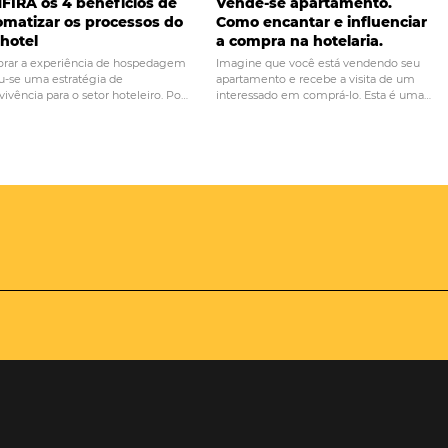
saiba como evitá-
Conheça a importância do social
rt
CONFIRA os 4 benefícios de
Vende-se ap
automatizar os processos do
Como encanta
seu hotel
a compra na 