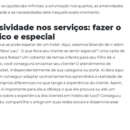
 busque
oferecer experiências personalizadas
e de acord
 se você tem um público jovem e que viaja em busca de se
s no hotel exclusivas para os hóspedes? Além disso, surpre
spera, pode ser um brinde, um desconto etc.
talhes
ferença e as opções são infinitas: a arrumação nos quart
 de seu hóspede e as necessidades dele naquele exato mom
xclusividade nos serviços:
ir único e especial
mínimo que se pode esperar de um hotel. Aqui, estamos f
ém de “fator uau”. O que faria seu cliente se sentir espe