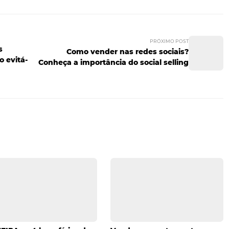
uns vips para festas? Um cobertor de temas infantis para s
lanejando, você conseguirá encantar seu cliente! O aten
qualquer hotel, independentemente de sua categoria ou po
uxo, mas sim conseguir adaptar os ensinamentos aprendido
car seus próprios diferenciais no que tange à experiência d
iba o que é importante para ele e ofereça o que ele proc
deste texto sobre a experiência dos clientes em hotéis de
egócio? Então, compartilhe o artigo em suas redes sociais e
PRÓ
conheça os
Como vender nas redes s