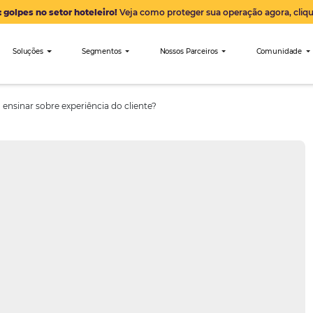
Alerta: golpes no setor hoteleiro!
Veja como proteger sua 
nibees
Soluções
Segmentos
Nossos Parceiro
 luxo têm a ensinar sobre experiência do cliente?