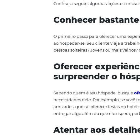
hóspede. Para ajudar nessa jorn
aplicáveis para vários tipos de h
verdadeira importância da exper
concorrência, promover uma boa 
hoteleira é possível que ele b
—, além das recomendações boc
Confira, a seguir, algumas lições
Conhecer basta
O primeiro passo para oferecer 
ao hospedar-se. Seu cliente via
pessoas solteiras? Jovens ou ma
Oferecer exper
surpreender o