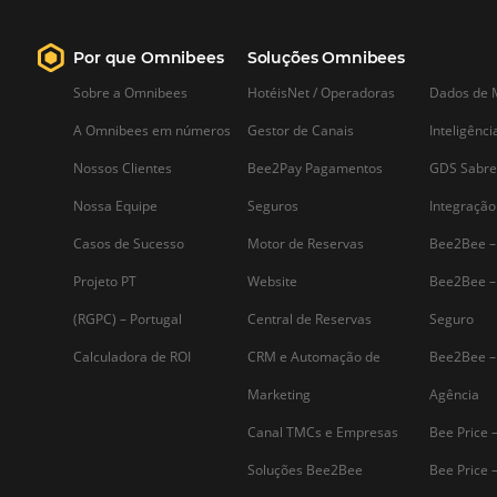
Em meio às belezas naturais de Foz d
Iguaçu, o Mabu Hotéis & Resort é
sinônimo de hospitalidade, lazer e
excelência em atendimento. Localizad
em uma das regiões mais visitadas do
Brasil, o resort já era conhecido pela su
estrutura…
Assine nossa
Newsletter