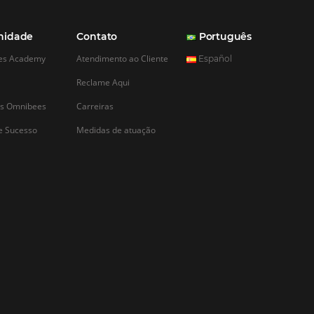
 está vendendo seu
ebe a visita de um
omprá-lo. Esta é uma
 concretizar a venda,
ara oferecer a melhor
l, é preciso,
mar a casa: organizar…
CADASTRAR