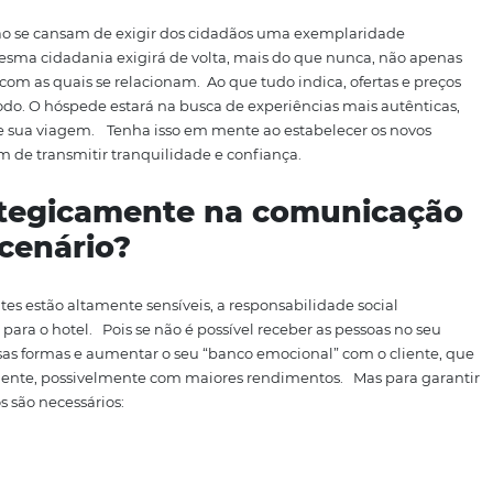
 sustentabilidade ambiental
ntabilidade do planeta, a gestão de resíduos, a importânci
 a reciclagem ou o cuidado com o meio ambiente têm relev
ercado de hotelaria e turismo isso gera uma atenção esp
tas
, os viajantes estarão
buscando destinos onde o respeit
 sanitária em todos os aspectos (meios de hospedagem, ali
l, dentre outros).
 mais exigentes
oridades não se cansam de exigir dos cidadãos uma exemp
ção, essa mesma cidadania exigirá de volta, mais do que n
as marcas com as quais se relacionam.
Ao que tudo indica,
s nesse período. O hóspede estará na busca de experiências 