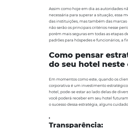
3. O
paradoxo da
A conscientização sobre a suste
produtos orgânicos, a poluição,
nesse contexto de reflexão.
Ao m
artigo
publicado no blog
Panro
se traduzirá em mais segurança
natureza, respeito à cultura loca
4. Consumidores
Assim como hoje em dia as aut
necessária para superar a situa
das instituições, mas também d
não serão os principais critério