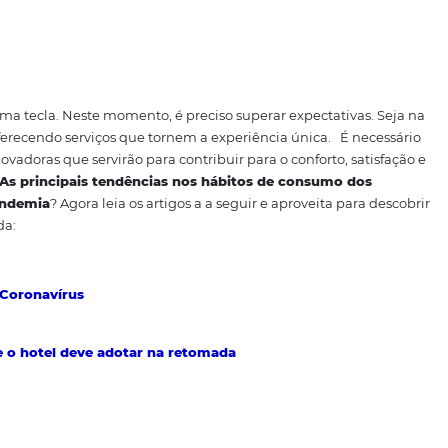
i feito e as promessas sobre medidas futuras que serão tom
a, mas deve ser administrada com segurança. Lembre-se, 
 blog e e-mail marketing para comunicar ao seu público todas
para a retomada, a fim de garantir um destaque frente à 
s, que tendem a estar mais exigentes após esse período.
 e não se deve tomar decisões com pressa. Nesse sentindo, 
gerenciar suas ações de comunicação de maneira mais asse
eis problemas que seus clientes enfrentam e tente entende