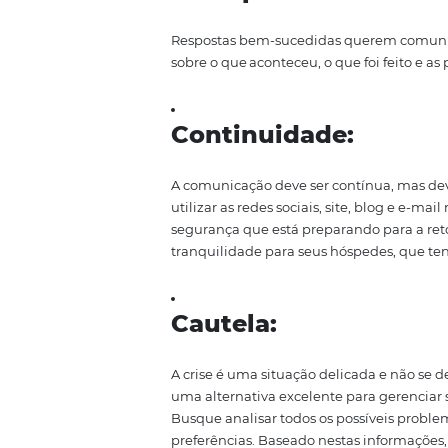
porém mais seguras em todas as
padrões para hóspedes e funcioná
Como pensar 
do seu hotel
n
Em momentos como este, quando 
c
orporativa é um investimento e
hotel, pode-se estar ao lado de
você poderá receber em seu ho
o sucesso dessa estratégia,
algun
Transparência
:
Respostas bem-sucedidas quere