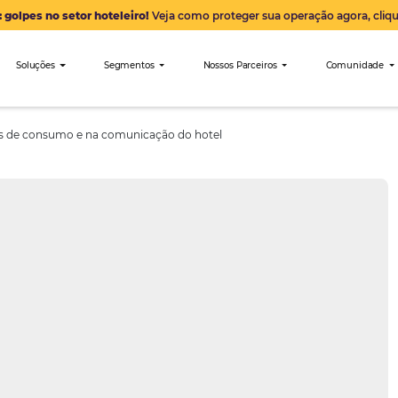
Alerta: golpes no setor hoteleiro!
Veja como proteger sua 
nibees
Soluções
Segmentos
Nossos Parceiro
e nos hábitos de consumo e na comunicação do hotel