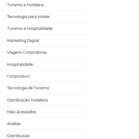
om relação aos
Tecnologia no Turismo
.
Apesar de ser
orma. Saiba mais a
Gestão Hoteleira
Sustentabilidade
rante e
Turismo e Hotelaria
Tecnologia para Hotéis
ências
nas
Turismo e Hospitalidade
 durante e após
Marketing Digital
Viagens Corporativas
Hospitalidade
e de problemas
Corporativo