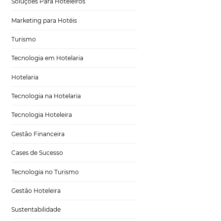
Tecnologia para Turismo
Soluções Para Hoteleiros
Marketing para Hotéis
Turismo
consumo
Tecnologia em Hotelaria
Hotelaria
Tecnologia na Hotelaria
Tecnologia Hoteleira
come
cem a ter novos
Gestão Financeira
 do seu hotel de
ação possa ser
Cases de Sucesso