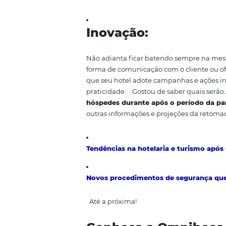
sobre o que aconteceu, o que fo
Continuidade:
A comunicação deve ser contínu
utilizar as redes sociais, site,
segurança que está preparando 
tranquilidade para seus hóspede
Cautela:
A crise é uma situação delicada
uma alternativa excelente para 
Busque analisar todos os possív