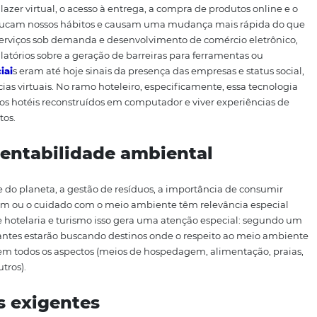
tos profissionais já perderam seus empregos e o
s que ain
ibilidade de isso acontecer.
Esse cenário
sem precedente
egurança
das pessoas, que podem afetar o consumo alé
imagem da sua marca, portanto, deverá passar ainda mais
s desafios na forma de comunicação e
marketing
do seu ho
al e criatividade
unidade de explorar novas alternativas para se divertir, s
gital. O lazer virtual, o acesso à entrega, a compra de pr
balho
reeducam nossos hábitos e causam uma mudança ma
alização, serviços sob demanda e desenvo
lvimento de com
es regulatórios sobre a geração de barreiras para ferra
s
redes sociai
s eram até hoje sinais da
presença
das empre
periências virtuais. No ramo hoteleiro, especificamente,
“entrar” nos hotéis reconstruídos em computador e viver 
ng
nos quartos.