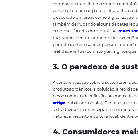
nas empresas e nas pessoas. Mui
vivem a
medronta
do
s
com a poss
aumento na ansiedade e
na ins
espec
ífico do confinamento.
A 
esse período. Isso implica novo
2. Consumo digit
O isolamento nos oferece a oport
comprar ou trabalhar no mundo di
uso de plataformas para
teletra
o esperado em áreas como digit
também derrubando alguns debat
empresas focadas no digital.
A
mas vamos ver um aumento das ex
permite que os usuários possam 
realidade virtual com
storytelli