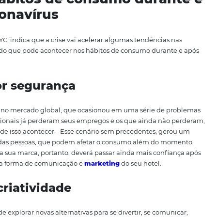
tigo é compartilhar alguns dos indicadores de tendências
c
 hóspedes
no período afetado pela pandemia e no pós-crise
es, algumas grandes mudanças estão começando a tomar f
os hábitos de consumo du
o Coronavírus
ultora LLYC, indica que a crise vai acelerar algumas tend
Fique a par do que pode acontecer nos hábitos de consumo
sca por segurança
a recessão no mercado
global, que ocasionou em
uma séri