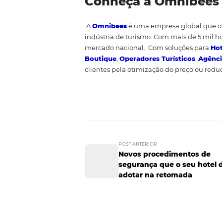
preferências. Baseado nestas i
Inovação
:
Não adianta ficar batendo semp
forma de comunicação com o cli
que seu hotel adote campanhas 
praticidade.
Gostou de saber q
hóspedes durante após o per
outras informações e projeções
Tendências na hotelaria e tur
Novos procedimentos de segu