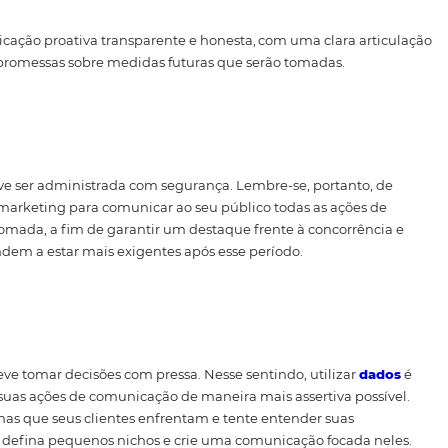
 etapas de sua viagem.
Tenha isso em mente ao estabele
rios, a fim de transmitir tranquilidade e confiança.
estrategicamente na comu
este cenário?
os clientes estão altamente sensíveis, a responsabilidad
stratégico para o hotel.
Pois se não é possível receber as 
las de diversas formas e aumentar o seu “banco emocional” 
tel futuramente, possivelmente com maiores rendimentos
s cuidados são necessários:
m comunicação proativa transparente e honesta, com uma 