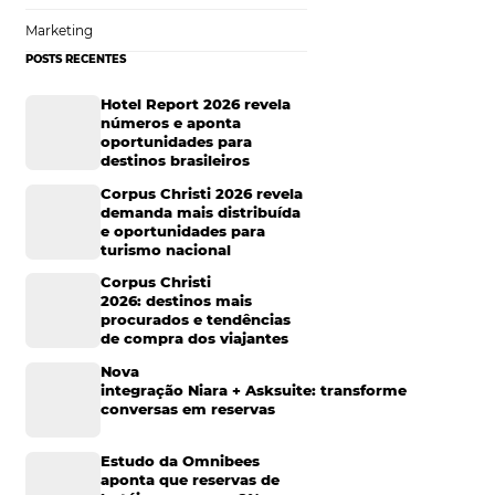
da não perderam,
s
, gerou
um
Tecnologia de Turismo
m do momento
 confiança após
Distribuição Hoteleira
tel.
Mais Acessados
Análise
Distribuição
e comunicar,
odutos online e o
Marketing
is rápida do que
POSTS RECENTES
ércio eletrônico
,
mentas ou
Hotel Report 2026 rev
sas
e status social,
números e aponta
 essa tecnologia
oportunidades para
experiências de
destinos brasileiros
Corpus Christi 2026 re