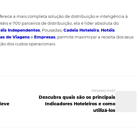
nformações, defina pequenos nichos e crie uma comunicaçã
re na mesma tecla. Neste momento, é preciso superar expe
ente ou oferecendo serviços que tornem a experiência úni
e ações inovadoras que servir
ão
para contribuir para o conf
uais serão
As principais tendências nos hábitos de con
íodo da pandemia
? Agora leia os artigos a a seguir e aprov
 da retomada:
ismo após Coronavírus
rança que o hotel deve adotar na retomada