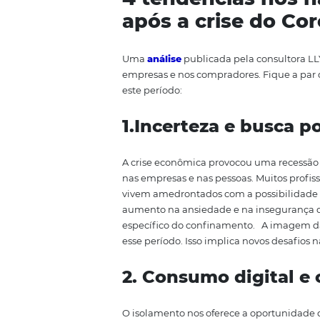
mais assertiva.
A ideia deste ar
hábitos e comportamentos dos
muito cedo para tirar conclusõ
seguir.
4
tendências n
após a crise d
Uma
análise
publicada pela cons
empresas e nos compradores
. 
este período:
1.
Incerteza e bu
A crise econômica provocou um