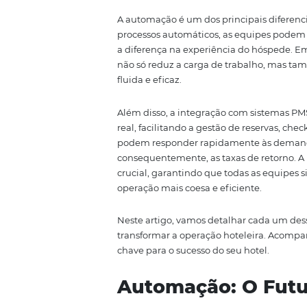
adaptação às novas demandas do
hotéis têm adotado soluções t
melhoram a experiência do hósp
de ferramentas que permitem qu
vamos explorar como a automaçã
padronização de processos contr
A automação é um dos principai
processos automáticos, as equi
a diferença na experiência do 
não só reduz a carga de traba
fluida e eficaz.
Além disso, a integração com 
real, facilitando a gestão de rese
podem responder rapidamente à
consequentemente, as taxas de