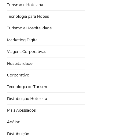
ntexto, muitos
s também
Tecnologia no Turismo
cendo um conjunto
al. Neste artigo,
Gestão Hoteleira
iedades (PMS) e a
Sustentabilidade
Turismo e Hotelaria
o implementar
ue realmente fazem
Tecnologia para Hotéis
so, a automação
Turismo e Hospitalidade
ma operação mais
Marketing Digital
lhadas em tempo
Viagens Corporativas
 que os hotéis
Hospitalidade
spede e,
nha um papel
Corporativo