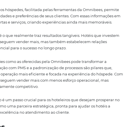
novos membros da equipe se torna mais rápida e eficient
 trabalho com mais facilidade.
contribui para a identificação de áreas que precisam de m
os, os hotéis podem avaliar seu desempenho e identificar
ltura de melhoria contínua.
 Hóspede: O Foco Final da
ção com PMS e a padronização de processos sejam fundam
ipal objetivo dessas estratégias é melhorar a experiência 
onar uma experiência excepcional é o que diferencia um ho
ntro de sua estratégia, garantindo que todas as soluções
o cliente.