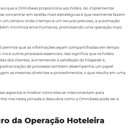
 mercado e a busca pela eficiência operacional. Nesse co
ecnológicas que não apenas otimizam suas operações, ma
ede. Entre essas soluções, a Omnibees se destaca, ofere
e os hoteleiros vendam mais com menos esforço operacion
o, a integração com sistemas de gerenciamento de propr
ibuem para a eficiência na operação hoteleira.
s diferenciais que a Omnibees proporciona aos hotéis. A
pes podem se concentrar em tarefas mais estratégicas e q
hóspede. Em um cenário onde o tempo é um recurso precio
lho, mas também minimiza erros humanos, promovendo u
sistemas PMS permite que as informações sejam comparti
rvas, check-ins e outros processos essenciais. Isso significa
s demandas dos clientes, aumentando a satisfação do hó
 retorno. A padronização de processos também desempe