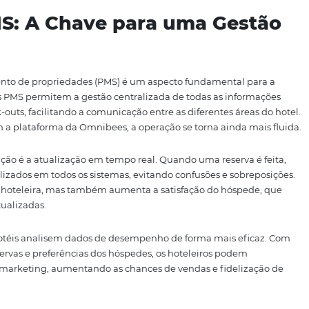
 são automatizados, as chances de falhas humanas dimin
em uma operação mais eficiente. Isso não só melhora a ex
 confiança na gestão do hotel.
 a capacidade de coletar e analisar dados em tempo real.
estores podem tomar decisões mais informadas, adaptando 
emandas do mercado. Essa agilidade é um diferencial co
nas uma maneira de aumentar a eficiência; é uma forma de
e adotam essa tecnologia estão mais bem posicionados pa
rnos, que buscam conveniência e qualidade em suas expe
m PMS: A Chave para uma 