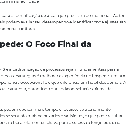
tando em uma experiência superior para o hóspede.
e Processos: A Base da Ef
um elemento essencial para garantir a eficiência em qual
izes claras e procedimentos consistentes, os hotéis podem 
 mesmas práticas, resultando em uma operação mais coe
ão de processos padronizados, que são fundamentais para
padronização é a redução da variabilidade nos serviços pre
em esperar a mesma qualidade de atendimento, indepen
sa consistência é crucial para a construção de uma boa r
lita o treinamento de novos funcionários. Com processos cl