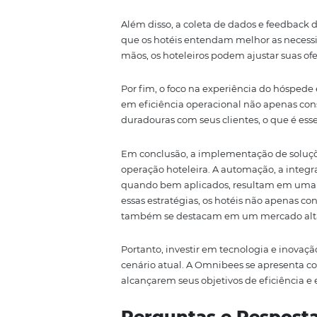
documentados, a integração de 
eles se adaptem ao ambiente de
Por fim, a padronização também 
um conjunto definido de process
necessários, promovendo uma cu
Experiência do
Eficiência
Embora a automação, a integra
eficiência operacional, o princ
setor tão competitivo, proporci
Omnibees coloca o hóspede no ce
tenham como foco a satisfação d