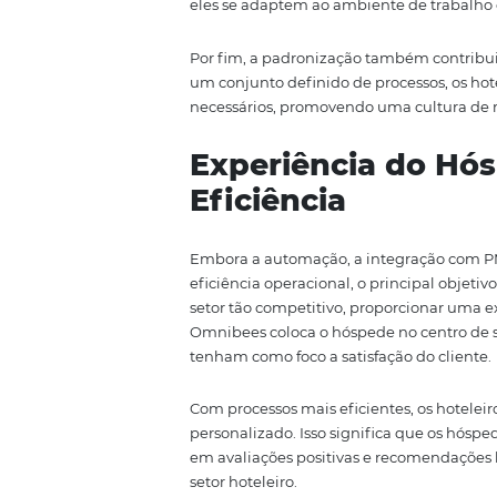
maneira mais harmoniosa, resul
Padronização d
A padronização de processos é 
hoteleira. Ao estabelecer diretr
os membros da equipe sigam as
oferece suporte na implementaç
atendimento ao cliente.
Um dos principais benefícios da 
significa que os hóspedes pod
quando ou como se hospedam. Es
fidelização dos clientes.
Além disso, a padronização faci