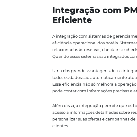
essencial. Quando os processos
significativamente, resultando 
hóspede, mas também aumenta a
Outro benefício da automação é
informações à disposição, os g
rapidamente às mudanças nas d
importante no setor hoteleiro.
Por fim, a automação não é ape
destacar no mercado. Hotéis qu
expectativas dos hóspedes mode
Integração co
Eficiente