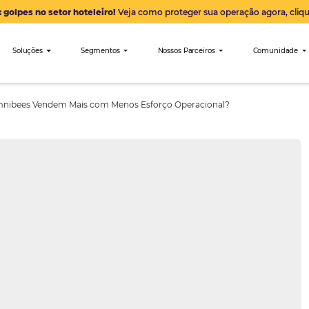
Alerta: golpes no setor hoteleiro!
Veja como proteger sua 
nibees
Soluções
Segmentos
Nossos Parceiro
ue Usam Omnibees Vendem Mais com Menos Esforço Operacion