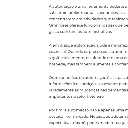
crucial, garantindo que todas 
operação mais coesa e eficiente
Neste artigo, vamos detalhar c
transformar a operação hotelei
chave para o sucesso do seu hote
Automação: O 
A automação é uma ferramenta 
substituir tarefas manuais por p
concentrarem em atividades qu
Omnibees oferece funcionalidad
gasto com tarefas administrativa
Além disso, a automação ajuda a