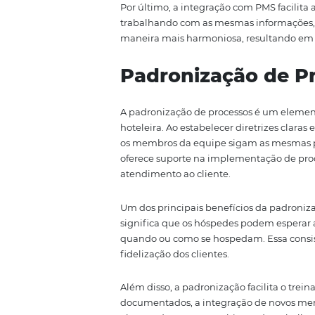
A integração com sistemas de 
eficiência operacional dos hoté
relacionadas às reservas, check-
Quando esses sistemas são inte
Uma das grandes vantagens dess
todos os dados são automaticame
Essa eficiência não só melhora
pode contar com informações pre
Além disso, a integração permi
acesso a informações detalhadas
personalizar suas ofertas e ca
clientes.
Por último, a integração com PM
trabalhando com as mesmas infor