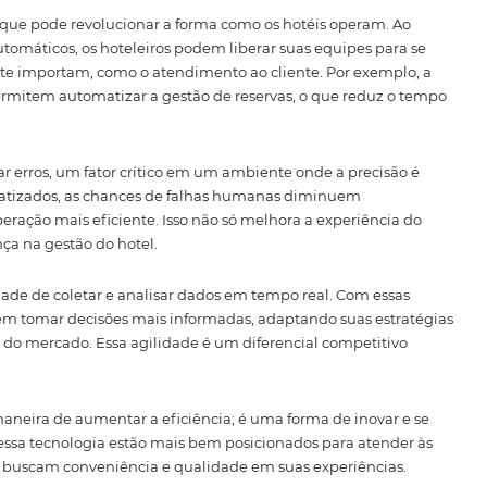
as equipes sigam as mesmas diretrizes e procedimentos, o 
.
ada um desses aspectos e mostrar como eles se interconec
ra. Acompanhe-nos nesta jornada e descubra como a Omni
l.
Futuro da Operação Hotel
poderosa que pode revolucionar a forma como os hotéis 
rocessos automáticos, os hoteleiros podem liberar suas equ
e realmente importam, como o atendimento ao cliente. Po
es que permitem automatizar a gestão de reservas, o que
s.
 minimizar erros, um fator crítico em um ambiente onde a