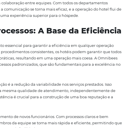
gerenciamento de propriedades (PMS) é um aspecto funda
is. Sistemas PMS permitem a gestão centralizada de todas 
ins e check-outs, facilitando a comunicação entre as diferen
grados com a plataforma da Omnibees, a operação se torna
a integração é a atualização em tempo real. Quando uma r
nte atualizados em todos os sistemas, evitando confusões
 a operação hoteleira, mas também aumenta a satisfação d
cisas e atualizadas.
te que os hotéis analisem dados de desempenho de forma 
 sobre reservas e preferências dos hóspedes, os hoteleiro
mpanhas de marketing, aumentando as chances de vendas e
S facilita a colaboração entre equipes. Com todos os dep
mações, a comunicação se torna mais eficaz, e a operação