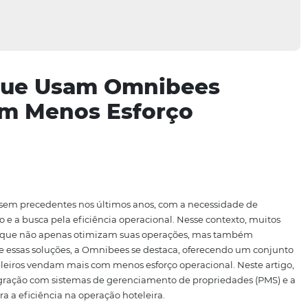
éis que Usam Omnibee
s com Menos Esforço
?
do desafios sem precedentes nos últimos anos, com a neces