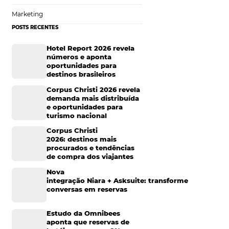
que resulta em uma
Tecnologia de Turismo
tam para
Distribuição Hoteleira
bees pode ser a
Mais Acessados
Análise
eira
Distribuição
operam. Ao
Marketing
ipes para se
POSTS RECENTES
r exemplo, a
 reduz o tempo
Hotel Report 2026 rev
números e aponta
oportunidades para
destinos brasileiros
 precisão é
Corpus Christi 2026 re