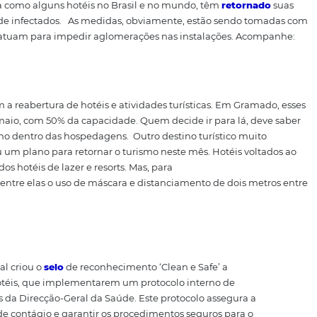
a reserva e outra de 24
hrs
dar a evitar aglomerações no seu hotel é dispor uma janel
e
24 horas.
divulgar os
procedimentos d
tel
assar ainda mais segurança após esse período, transmitind
espostas dos seus clientes. Isso implica novos desafios n
u hotel.
Lembre-se, portanto, de utilizar as redes sociais, s
u público todas as ações de segurança que
está pre
pa
ran
m destaque
frente
à
concorrência
e tranquilidade para seus
pós esse período.
s
de segurança
adotad
o
s