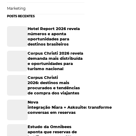
gurança
Sustentabilidade
Turismo e Hotelaria
Mais Acessados
tel para o período
a. Confira:
Análise
cessitam de
Distribuição
Marketing
POSTS RECENTES
outros locais de
Hotel Report 2026 rev
números e aponta
artos
oportunidades para
destinos brasileiros
Corpus Christi 2026 re