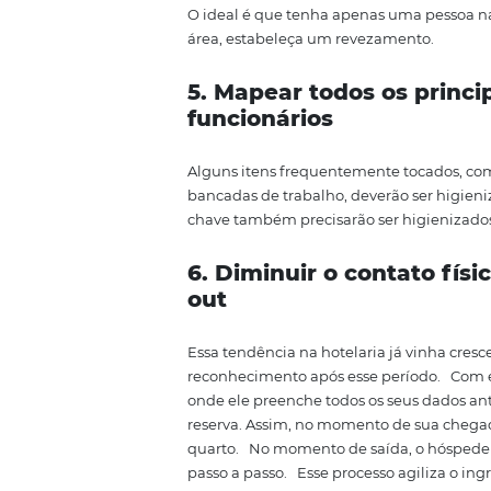
Lembre-se de deixar álcool gel 
mãos.
3. Maior atenção 
Uma vez que roupas de cama e ba
também são compartilhados.
P
procedimentos de higiene na co
processos mais rigorosos para e
4. Reduzir pessoas
O ideal é que tenha apenas uma
área,
estabeleça
um revezamen
5. Mapear todos os 
funcionários