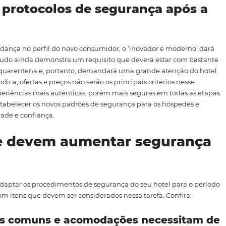
o, não serão os mesmos
nos próximos anos
e o hotel que já
 as melhores alternativas para o próximo período, poderá
a.
Para ajudar você a se preparar, neste artigo, apresent
ser implementadas no seu hotel após a quarentena. Mas a
adequação.
 s
eus protocolos
de segurança
a uma mudança no perfil do novo consumidor,
o
‘
inovado
ado’
.
O estudo ainda demonstra
um requisito que deverá 
ente após a quarentena
e, portanto,
demandará
uma grande
que tudo indica
, o
fertas e preços não serão os principais cri
sca de experiências mais autênticas, porém mais seguras 
ente ao estabelecer os novos padrões de segurança para o
r tranquilidade e confiança.