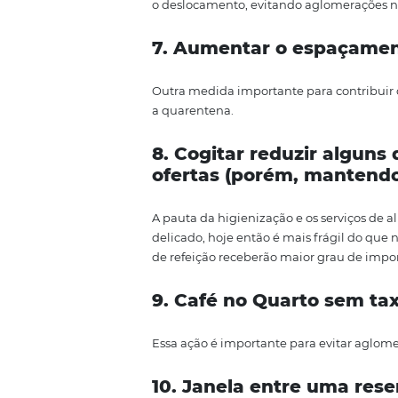
Alguns itens frequentemente toc
bancadas de trabalho, deverão 
chave também precisarão ser h
6. Diminuir o conta
out
Essa tendência na hotelaria já 
reconhecimento após esse perí
onde ele preenche todos os seu
reserva. Assim, no momento de su
quarto.
No momento de saída, 
passo a passo.
Esse processo ag
o
deslocamento, evitando aglom