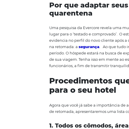
in
,
chek
-
out
e o próprio cardápi
novos planos de ações, buscando
mercado de maneira competitiv
ações de segurança que devem 
entender a importância dessa 
Por que adaptar
quarentena
Uma
pesquisa da
Evercore
revel
lugar para o
‘testado e comprov
evidencia no perfil do novo cli
na retomada: a
segurança
.
Ao 
período
. O
hóspede estará na bu
de sua viagem.
Tenha isso em m
funcionários, a fim de transmiti