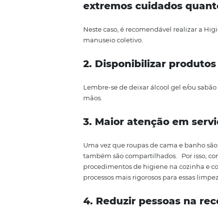
Pr
ocedimento
para o seu ho
Agora que você já sabe a impor
de retomada, apresentaremos um
1. Todos os cômod
extremos cuidados 
Neste caso, é recomendável real
manuseio coletivo.
2. Disponibilizar p