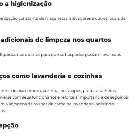
s
que devem aumentar
se
tel
tância de adaptar os procedimentos de segurança do seu ho
a lista com itens que devem ser considerados nessa taref
os, áreas comuns e acomodações ne
quanto a higienização
izar a Higienização constante de maçanetas, elevadores e 
rodutos adicionais de limpeza
nos qu