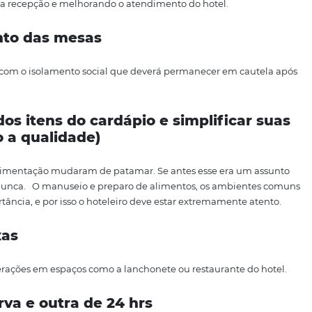
ados, como maçanetas, interruptores, controles remotos, 
ser higienizados com solução adequada para desinfecção.
igienizados imediatamente após a devolução.
to físico nos
processos como check-
vinha crescendo um pouco antes do coronavirus e tende a 
odo.
Com ele, o hóspede pode recebe
r
um link por e-mail
s dados antecipadamente e aproveita para fazer a confirm
a chegada, o hotel já realiza a identificação e lhe entreg
o hóspede recebe a fatura e as normas de pagamento, s
iliza o ingresso dos hóspedes durante sua chegada e
tam
erações na recepção e melhorando o atendimento d
o hot