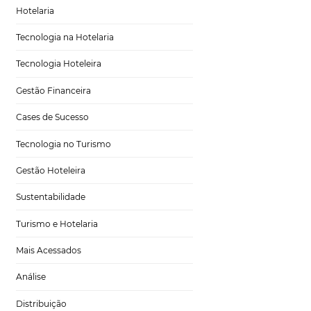
 está desenhando
Marketing para Hotéis
 se manter no
aremos algumas
Turismo
ntes, vamos
Tecnologia em Hotelaria
 após a
Hotelaria
Tecnologia na Hotelaria
Tecnologia Hoteleira
r e moderno’
dará
estar
com
bastante
Gestão Financeira
 atenção do hotel
térios nesse
Cases de Sucesso
em todas as etapas
s hóspedes e
Tecnologia no Turismo
Gestão Hoteleira