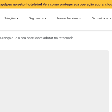
Alerta: golpes no setor hoteleiro!
Veja como proteger sua 
nibees
Soluções
Segmentos
Nossos Parceiro
tos de segurança que o seu hotel deve adotar na retomada