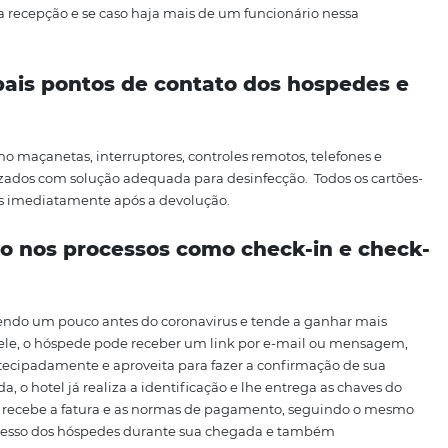
e/ou sabão líquidos nos quartos para que os hóspedes poss
em
serviços como lavanderia e cozin
nho são itens de uso comum; cozinha, pois copos, pratos 
or isso, converse com seus funcionários e reforce a importâ
zinha e com a lavagens de roupas de cama na lavanderia,
ssas limpezas.
 na recepção
 pessoa na recepção e se caso haja mais de um funcionári
to.
principais pontos de contato dos h