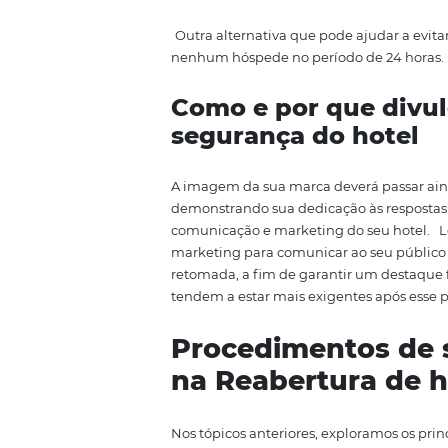
7. Aumentar o esp
Outra medida importante para c
a quarentena.
8. Cogitar reduzir 
ofertas (porém, ma
A pauta da higienização e os s
delicado, hoje então é mais frá
de refeição receberão maior gra
9. Café no Quarto 
Essa ação é importante para ev