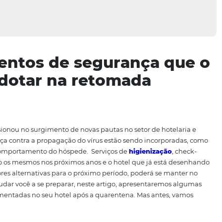
dimentos de segurança
eve adotar na retomada
avírus
ocasionou
n
o surgimento de novas pautas no setor d
e segurança contra a propagação do vírus estão sendo in
do e do comportamento do hóspede.
Serviços de
higieni