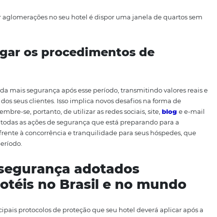
açamento das mesas
ontribuir com o isolamento social que deverá permanece
alguns dos itens do cardápio e simpli
ntendo a qualidade)
erviços de alimentação mudaram de patamar. Se antes esse
gil do que nunca.
O manuseio e preparo de alimentos, os
u de importância, e por isso o hoteleiro deve estar extrem
sem taxas
itar aglomerações em espaços como a lanchonete ou resta