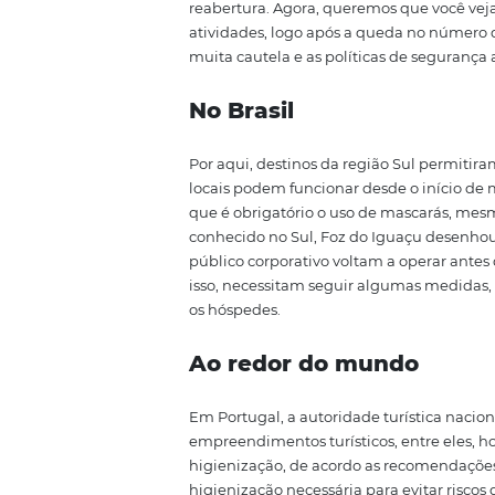
10. Janela entre um
Outra alternativa que pode aju
nenhum h
ó
spede
no p
e
ríodo d
Como e por que 
segurança do ho
A imagem da sua marca deverá p
demonstrando sua dedicação às r
comunicação e marketing do se
marketing para comunicar ao se
retomada, a fim de garantir u
tendem a estar mais
exigentes a
P
rocedimento