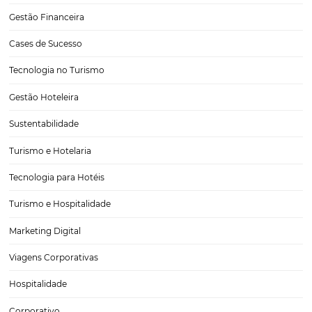
Turismo corporativo no Brasil: Prepare o seu hote
esse setor
Já́ pensou em ter o seu hotel com alta demanda inclusive durante o
períodos de baixa temporada? Se você pensa que isso é improvável
apostar no turismo corporativo em 2020. Um dos segmentos mais at
lucrativos da indústria…
CATEGORIAS
Tecnologia
Eventos de Turismo
Tecnologia para Hotelaria