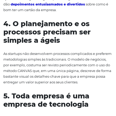
experiência de beber café
, no lugar dos produtos — caf
máquina, que era muito cara e dificultava a venda do p
principal.
3. A fidelização depende 
um serviço encantador
Essas empresas desenvolvem modelos de atendimento
encantam o cliente. O Nubank é outro bom exemplo. To
atendimento é automatizado
, o cliente atende a si m
para questões do dia a dia, mas isso é usado para que a
possa se dedicar mais aos casos especiais, nos quais os c
precisam de atenção. Como resultado, eles se encantam
ajudam a divulgar o negócio para amigos e conhecidos. 
dão
depoimentos entusiasmados e divertidos
sobre c
bom ter um cartão da empresa.