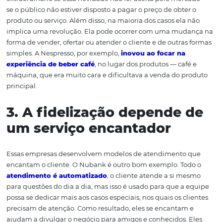
seu produto ou serviço do ponto de vista do cliente e s
importância de desenvolver outras competências que 
levar sua solução para um número significativo de pesso
encantam o cliente como ninguém.
2. A inovação não é uma
simples invenção
A inovação costuma ser descrita como a aplicação bem-
sucedida de algo novo. Ou seja, não basta inventar algo
extraordinário se essa novidade não for aceita pelo mer
se o público não estiver disposto a pagar o preço de obte
produto ou serviço. Além disso, na maioria dos casos ela
implica uma revolução. Ela pode ocorrer com uma mud
forma de vender, ofertar ou atender o cliente e de outra
simples. A Nespresso, por exemplo,
inovou ao focar na