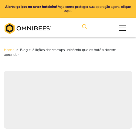
Alerta: golpes no setor hoteleiro!
Veja como proteger sua operação ago
aqui.
Home
> Blog >
5 lições das startups unicórnio que os hotéis deve
aprender