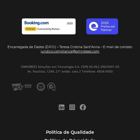
oportunidades para destinos brasileiros
Corpus Christi 2026 revela demanda mais
distribuída e oportunidades para turismo n
Corpus Christi 2026: destinos mais procur
tendências de compra dos viajantes
Nova integração Niara + Asksuite: transfo
conversas em reservas
Estudo da Omnibees aponta que reservas 
hotéis cresceram 8% em 2025