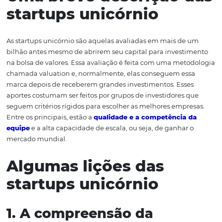
processos, agilizar procedimentos e encantar clientes c
da inovação como recurso de diferenciação, por exempl
fazer o mesmo para
fidelizar seus hóspedes
? Então con
leitura!
Uma breve descrição 
startups unicórnio
As startups unicórnio são aquelas avaliadas em mais de
bilhão antes mesmo de abrirem seu capital para invest
na bolsa de valores. Essa avaliação é feita com uma met
chamada valuation e, normalmente, elas conseguem es
marca depois de receberem grandes investimentos. Ess
aportes costumam ser feitos por grupos de investidores 
seguem critérios rígidos para escolher as melhores empr
Entre os principais, estão a
qualidade e a competência