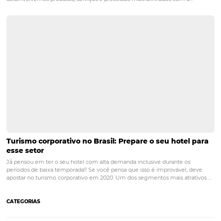
BI na hotelaria: a importância da análise de dado
o seu hotel
A utilização de ferramentas de BI na hotelaria pode potencializar os 
de empresas do setor. Business Intelligence, ou BI, é o nome dado a
processos de coleta e análise de dados relevantes para o negócio q
compartilhados com…