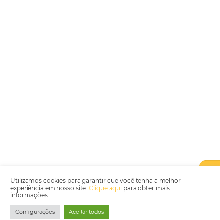
Encarregada de Dados (D.P.O.) – Teresa Cristina Sant’Anna – E-mail de
juridico.compliance@omnibees.com
OMNIBEES Soluções em Tecnologia S.A. CNPJ 60.062.296/0001-0
Av. Paulista, 1294, 21º andar, sala 2 Telefone: 4504-0000
Política de Qualidade
Política de Privacidade
Termos de Utilização