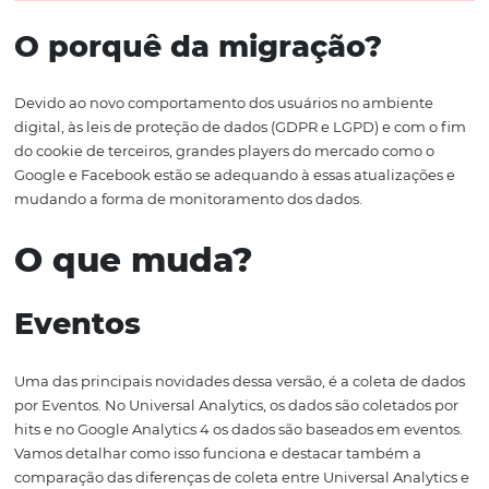
opção mais aprimorada em relação à versão anterior.
Importante:
A partir do dia 1 de julho de 2023, o Google i
cessar a coleta de dados pela versão do Universal Analyti
acesso ao histórico estará disponível somente até janeir
2024.
O porquê da migração?
Devido ao novo comportamento dos usuários no ambie
digital, às leis de proteção de dados (GDPR e LGPD) e co
do cookie de terceiros, grandes players do mercado com
Google e Facebook estão se adequando à essas atualiza
mudando a forma de monitoramento dos dados.
O que muda?