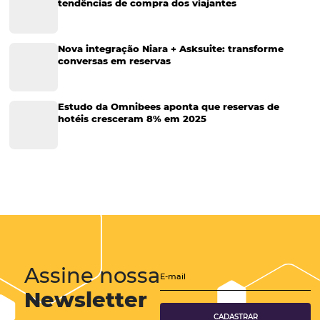
de hotéis
Sejam famílias aproveitando férias ou empresários em uma viagem
trabalho, deixar pertences para trás ao realizar o checkout no hotel é
comum entre todos os hóspedes e provavelmente isso já acontece
hotel. A seguir listaremos os…
CATEGORIAS
Tecnologia para Turismo
Soluções Para Hoteleiros
Marketing para Hotéis
Turismo
Tecnologia em Hotelaria
Hotelaria