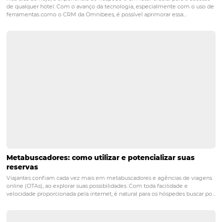
A diferença entre as versões é que o GA4 permite relatór
personalizados, com dados integrados entre web e app, 
também com mais opções de métricas e dimensões par
adicionar ao seu relatório. Nesta versão tem também u
interface com menos campos e mais dinâmica, em que 
relatórios ficam prontos em tempo real e na mesma tela
Função "Explorar"
A função Explorar do GA4 traz uma novidade para
personalização de novos relatórios. Caso você queira te
análise mais detalhada, você pode customizar por meio
função Explorar. Dentre as opções de relatórios que pode 
Análise Detalhada de Funil é uma versão melhorada do 
conversão do Universal Analytics, que anteriormente er
limitada e você precisava configurar a uma Meta. Agora