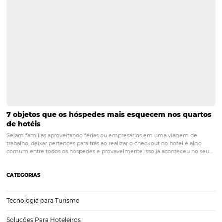
GA4 você tem mais opções para criar as etapas do funil 
visões mais detalhadas da jornada do usuário.
Texto elaborado por Matheus Zafred, especialista em an
dados na Omnibees
gestão
google
hotelaria
inteligência de dados
marketing
omnibees
POST ANTERIOR
Concorrência hoteleira: como analisar,
aprender e colocar em prática boas estr
PRÓXIMO POST
O que os Hotéis podem esperar para Black