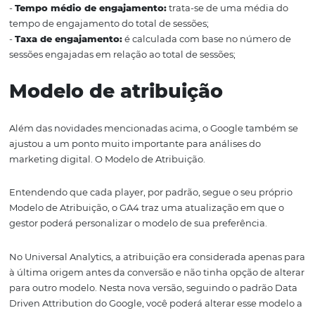
Novas métricas
Ao navegar nos relatórios do GA4, provavelmente você j
ter visto ou irá encontrar algumas métricas que estão
aparecendo nessa versão, mas não era visível na versão a
No Universal Analytics, a métrica de taxa de rejeição é c
com base na interação do usuário na página, independ
tempo da sessão. No GA4 essa métrica mudou e foi sub 
em 4:
-
Sessões engajadas:
é contada a partir de uma sessão
o site ou app fica aberto em primeiro plano por pelo me
segundos;
-
Sessões engajadas por usuário:
essa métrica é basea
uma média, fazendo uma divisão de números de sessõe