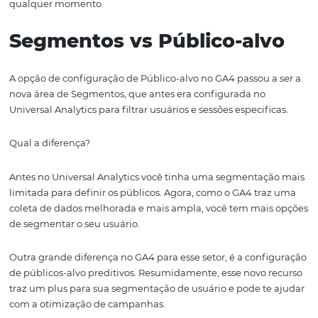
engajadas pelo número de usuários;
-
Tempo médio de engajamento:
trata-se de uma méd
tempo de engajamento do total de sessões;
-
Taxa de engajamento:
é calculada com base no núme
sessões engajadas em relação ao total de sessões;
Modelo de atribuição
Além das novidades mencionadas acima, o Google tam
ajustou a um ponto muito importante para análises do
marketing digital. O Modelo de Atribuição.
Entendendo que cada player, por padrão, segue o seu p
Modelo de Atribuição, o GA4 traz uma atualização em q
gestor poderá personalizar o modelo de sua preferência.