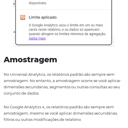
coleta de dados melhorada e mais ampla, você tem mai
de segmentar o seu usuário.
Outra grande diferença no GA4 para esse setor, é a conf
de públicos-alvo preditivos. Resumidamente, esse novo 
traz um plus para sua segmentação de usuário e pode t
com a otimização de campanhas.
Limite de dados
O Google Analytics 4 pode aplicar um limite de dados s
dados faltando no relatório ou análise detalhada. Isso p
ocorrer se os Indicadores do Google estiverem ativados 
uma baixa contagem de usuários no período especificad
relatórios com contagens de usuários podem continuar s
a um limite durante um período após a desativação dos
Indicadores.