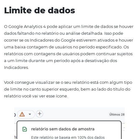
No Universal Analytics, a atribuição era considerada ap
à última origem antes da conversão e não tinha opção de
para outro modelo. Nesta nova versão, seguindo o padr
Driven Attribution do Google, você poderá alterar esse 
qualquer momento.
Segmentos vs Público-al
A opção de configuração de Público-alvo no GA4 passou 
nova área de Segmentos, que antes era configurada no
Universal Analytics para filtrar usuários e sessões especif
Qual a diferença?
Antes no Universal Analytics você tinha uma segmentaç
limitada para definir os públicos. Agora, como o GA4 tr