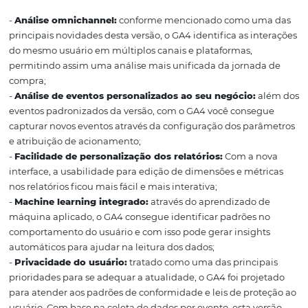
Amostragem
No Universal Analytics, os relatórios padrão são sempre
amostragem. No entanto, a amostragem ocorre se você a
dimensões secundárias, segmentos ou outras consultas 
conjunto de dados.
No Google Analytics 4, os relatórios padrão são sempre 
amostragem, mesmo se você aplicar dimensões secundá
filtros ou outras modificações de relatório.
Retenção de dados
Uma atualização que trouxe muitas dúvidas, é a retençã