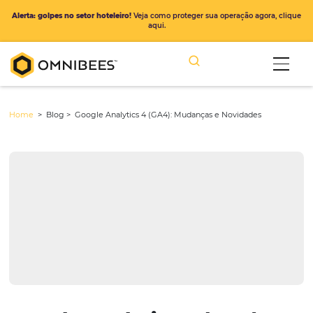
Alerta: golpes no setor hoteleiro!
Veja como proteger sua operação ago
aqui.
Home
> Blog >
Google Analytics 4 (GA4): Mudanças e Novidades