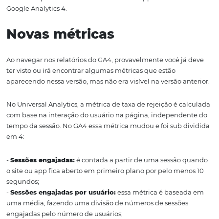
Análise de app
Outra grande mudança nessa nova versão é a inclusão 
análises em multiplataformas, adequando ao formato d
aplicativos.
Caso o hotel tenha um app próprio para venda direta, v
poderá analisar a jornada do hóspede de forma integrad
app) e sem dados duplicados, conforme mencionado no
acima.
Com essa atualização, o Google descontinuará com o G
Firebase e passará a fornecer os dados de app somente v
Google Analytics 4.