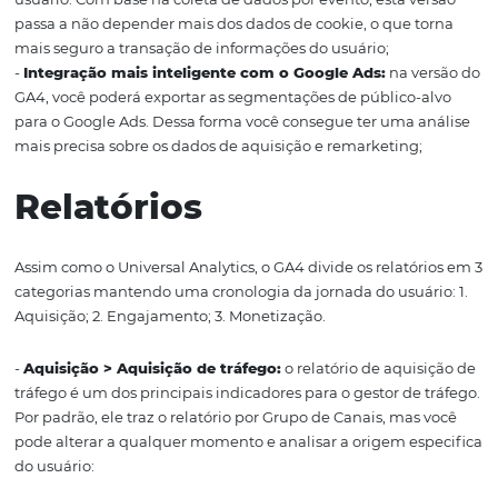
dados. Nessa alteração, é importante você se atentar cas
utilizar os Relatórios da função Explorar do GA4, pois
dependendo da sua análise, será necessário alterar o def
Retenção de dados da propriedade.
No Universal Analytics os períodos de retenção são: 14 m
meses, 38 meses, 50 meses e também sem expiração
automática
Por padrão do GA4 Standard, o período de retenção de 
de 2 meses e pode ser alterado para 14 meses. Já no GA4
pode ser alterado também para 26 meses, 38 meses ou 
meses.
Vantagens