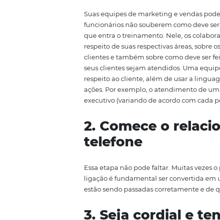
de hóspedes encantados e fideliz
mais pessoas consigo. Por ser 
hotel ou pousada para aperfeiço
1. Treine seus
Suas equipes de marketing e ven
funcionários não souberem como 
que entra o treinamento. Nele, 
respeito de suas respectivas áre
clientes e também sobre como d
seus clientes sejam atendidos. 
respeito ao cliente, além de u
ações. Por exemplo, o atendime
executivo (variando de acordo 