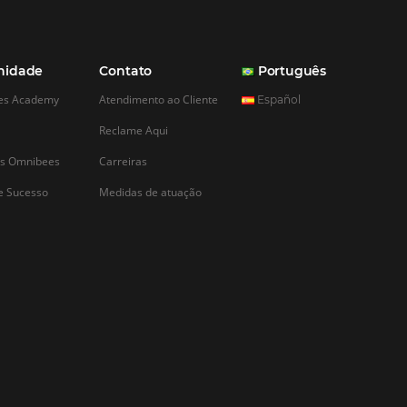
eu Hotel ou
a importância do
 para hotéis e
e ser subestimada. Em
vez mais competitivo,
sam se destacar não
ade de seus serviços,
a…
CADASTRAR