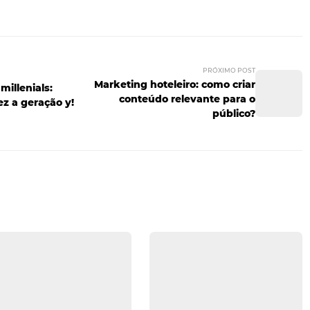
atrair mais clientes. Por isso, crie conteúdos de interesse 
egar a melhor experiência para seus hóspedes, mesmo qua
e com seu público, responda às dúvidas, interaja nos com
ções, descontos e novidades para os seus seguidores. Para t
 importante que todos os pontos de contato estejam alinh
Além disso, conhecer seu hóspede e suas preferências pod
 conteúdos veiculados na internet — assim, você consegui
ocê gostou deste post, siga as nossas páginas nas redes 
 no
Facebook
e no
LinkedIn
.
PRÓ