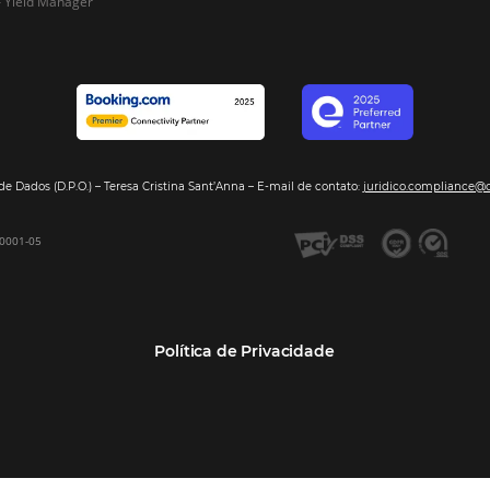
Segmentos
Integraç
Dados de Mercado
Pousadas
Nossos Parc
Inteligência de Dados
Hotéis
Seja nosso 
GDS Sabre, Amadeus
Redes Hoteleiras
Integração PMS
Resorts e Spas
Bee2Bee – Extranet
Agências de Viagens
Bee2Bee – Pagamento
Operadoras Turísticas
Seguro
TMCs
Bee2Bee – Operadora e
Empresas