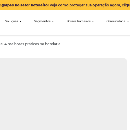
Alerta: golpes no setor hoteleiro!
Veja como proteger sua 
nibees
Soluções
Segmentos
Nossos Parceiro
m o cliente: 4 melhores práticas na hotelaria