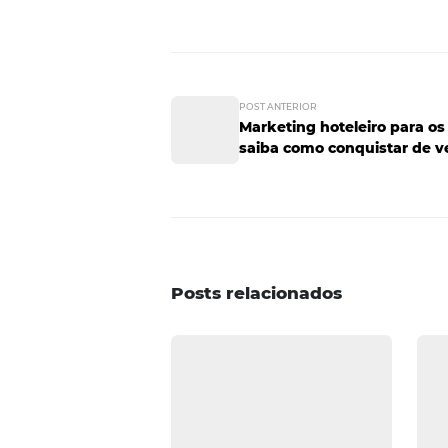
A internet é uma boa maneira de 
Mostre que seu hotel quer entr
preparando sua viagem. Convers
se de aproveitar e inserir promo
relacionamento com o cliente, é
preocupados com essa questão. 
principalmente nas promoções e
mensagem ao público certo. Se v
as nossas publicações: estamos
POST ANTERIOR