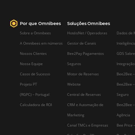
analisar, aprender e colocar
em prática boas estratégias
A concorrência hoteleira é um assunto
de extrema relevância, pois afeta
diretamente as chances do hoteleiro d
sucesso. Os hoteleiros precisam
entender e estudar os fatores da
concorrência, como a localização, as
mídias sociais, o comportamento do
consumidor, os preços,…
Assine nossa
Newsletter