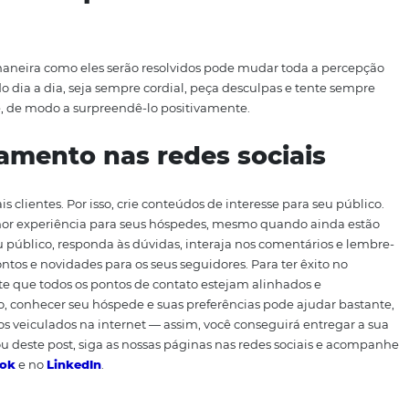
elacionamento com o client
as vezes o primeiro contato com o cliente é realizado pelo t
vertida em uma
reserva
. Por isso, certifique-se de que toda
nte e de que os atendimentos estão sendo feitos com simp
l e tenha empatia na hora r
, mas a maneira como eles serão resolvidos pode mudar 
obstáculos do dia a dia, seja sempre cordial, peça desculpa
eu hóspede, de modo a surpreendê-lo positivamente.
acionamento nas redes soci