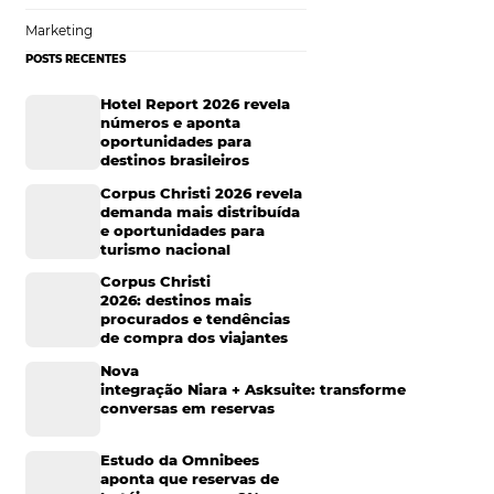
e pelo
Hotelaria
Tecnologia na Hotelaria
elefone, e essa
Mais Acessados
s as informações
atia e atenção.
Análise
esolver
Distribuição
Marketing
POSTS RECENTES
toda a percepção
Hotel Report 2026 rev
s e tente sempre
números e aponta
oportunidades para
destinos brasileiros
ais
Corpus Christi 2026 re