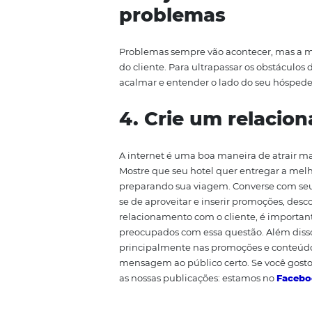
2. Comece o r
telefone
Essa etapa não pode faltar. Muit
ligação é fundamental ser con
estão sendo passadas corretame
3. Seja cordia
problemas
Problemas sempre vão acontecer
do cliente. Para ultrapassar os 
acalmar e entender o lado do s
4. Crie um rel