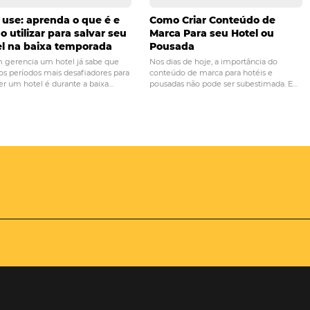
Marketing hoteleiro: co
 para os millenials:
conteúdo relevante
tar de vez a geração y!
o
Day use: aprenda o que é e
Como Criar 