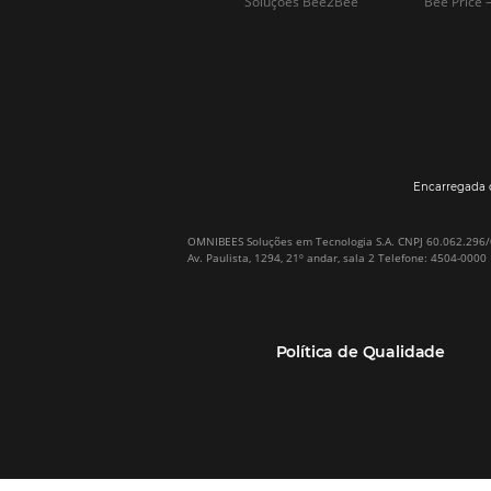
Por que Omnibees
Soluções Omnibees
Sobre a Omnibees
HotéisNet / Operadoras
A Omnibees em números
Gestor de Canais
Nossos Clientes
Bee2Pay Pagamentos
Nossa Equipe
Seguros
Casos de Sucesso
Motor de Reservas
Projeto PT
Website
(RGPC) – Portugal
Central de Reservas
Calculadora de ROI
CRM e Automação de