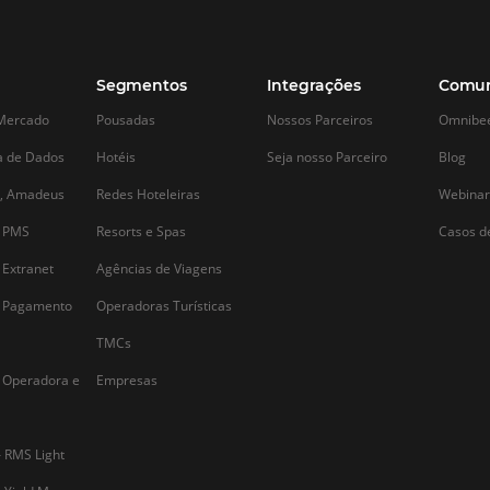
como utilizar para salvar seu
Marca Para s
hotel na baixa temporada
Pousada
Quem gerencia um hotel já sabe que
Nos dias de hoje, 
um dos períodos mais desafiadores para
conteúdo de marca
e
manter um hotel é durante a baixa
pousadas não pod
temporada. Se na alta temporada os
um mercado cada 
quartos estão quase todos ocupados em
as empresas preci
decorrência das altas taxas de ocupação,
apenas pela qualid
é justamente…
mas também pel
Alternative: