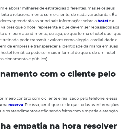
ados, o efeito é contrário. Eles se tornam visitas frequent
um tema tão importante, separamos 4 práticas que você po
ar o relacionamento com o cliente.
 colaboradores
das podem elaborar milhares de estratégias diferentes, m
deve ser feito o relacionamento com o cliente, de nada vai
os colaboradores aprenderão as principais informações sob
as, sobre os valores que o hotel representa e que devem se
eve ser feito um bom atendimento, ou seja, de que forma 
Uma equipe treinada pode transmitir valores como alegria,
sar a linguagem da empresa e transparecer a identidade da
nto de um hostel temático pode ser mais informal do que 
com cada posicionamento e público).