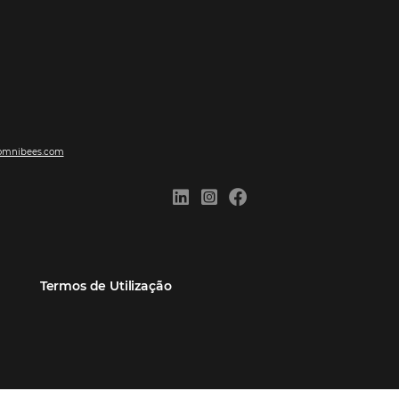
ões
Comunidade
Contato
eiros
Omnibees Academy
Atendimento ao Cliente
Parceiro
Blog
Reclame Aqui
Webinars Omnibees
Carreiras
Casos de Sucesso
Medidas de atuação