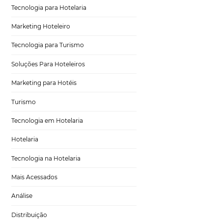
es e ainda trazem
Distribuição Hoteleira
de adotar em seu
Tecnologia
Eventos de Turismo
Tecnologia para Hotelaria
as se os seus
 adiantar. É aí
Marketing Hoteleiro
re o
hotel
e a
Tecnologia para Turismo
r repassados aos
o hotel quer que
Soluções Para Hoteleiros
 cordialidade e
 marca em suas
Marketing para Hotéis
o de um hotel
Turismo
Tecnologia em Hotelaria