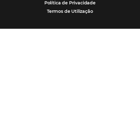
Assine nossa
Newsletter
CADASTRAR
Alternative:
Por que Omnibees
Soluções Omnibees