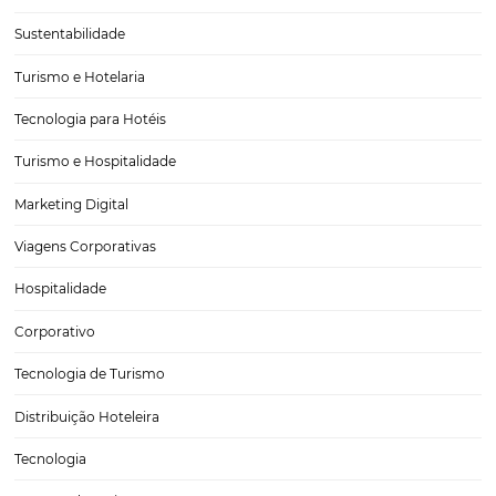
Melhore Suas Reservas: Como a Omnibees Trans
Hotelaria em Campos do Jordão
A hotelaria em Campos do Jordão, um dos destinos turísticos mais 
do Brasil, está passando por uma verdadeira transformação. Com o 
tecnologia, os hotéis estão se adaptando para oferecer um serviço 
eficiente, autônomo e com um…
CATEGORIAS
Tecnologia para Turismo
Soluções Para Hoteleiros
Marketing para Hotéis
Turismo