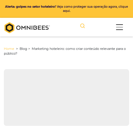
Alerta: golpes no setor hoteleiro!
Veja como proteger sua operação ago
aqui.
Home
> Blog >
Marketing hoteleiro: como criar conteúdo relevant
público?