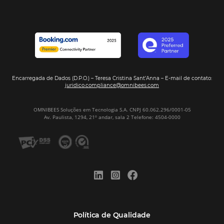
Corpus Christi 2026 revela demanda mais
distribuída e oportunidades para turismo n
Corpus Christi 2026: destinos mais procur
tendências de compra dos viajantes
Nova integração Niara + Asksuite: transfo
conversas em reservas
Estudo da Omnibees aponta que reservas 
hotéis cresceram 8% em 2025