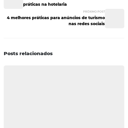
escolha imagens chamativas para a capa do texto. Isso é 
para
atrair a atenção nas redes sociais
;
caso você sinta dificuldades para executar os process
planejamento das publicações, considere buscar ajuda
profissional para isso. Esse é um investimento que com
O seu hotel pode ter melhores resultados mesmo em t
de crise. Para isso é preciso atrair as pessoas que já estão
planejando uma viagem ou dar aquele empurrãozinho 
meio do marketing hoteleiro bem planejado para incent
quem está em dúvida sobre a viagem. Quer mais dicas 
melhorar a gestão do hotel e alavancar os negócios? É só
a nossa newsletter para não perder nenhuma informaçã
POST ANTERIOR