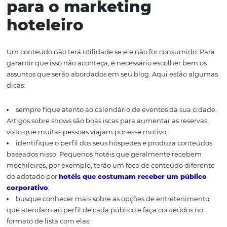
não consuma o seu conteúdo e vá embora. É nesse mo
que você pode oferecer mais dicas de viagem ou promo
hospedagem em troca de um
cadastro em uma lista d
mail
. Ao final do dia, o objetivo do post não é somente o 
o futuro hóspede, mas também o de prestar assistência 
ele possa usufruir o máximo de sua estadia. Essa
ação certamente mudará a opinião dele sobre o hotel, p
perceberá o quão útil aquele estabelecimento está send
sua viagem.
A escolha dos assunt
para o marketing
hoteleiro
Um conteúdo não terá utilidade se ele não for consumid