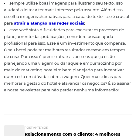
garantir que isso não aconteça, é necessário escolher b
assuntos que serão abordados em seu blog. Aqui estão
dicas:
sempre fique atento ao calendário de eventos da sua 
Artigos sobre shows são boas iscas para aumentar as rese
visto que muitas pessoas viajam por esse motivo;
identifique o perfil dos seus hóspedes e produza con
baseados nisso. Pequenos hotéis que geralmente rece
mochileiros, por exemplo, terão um foco de conteúdo di
do adotado por
hotéis que costumam receber um púb
corporativo
;
busque conhecer mais sobre as opções de entreteni
que atendam ao perfil de cada público e faça conteúdos
formato de lista com elas;
sempre utilize boas imagens para ilustrar o seu texto. 
ajudará o leitor a ter mais interesse pelo assunto. Além d