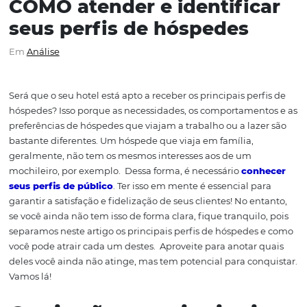
COMO atender e identific
seus perfis de hóspedes
Em
Análise
Será que o seu hotel está apto a receber os principais per
hóspedes?
Isso porque as
necessidades, os comportamen
preferências de hóspedes que viajam a trabalho ou a laz
bastante diferentes
. U
m hóspede que viaja em família,
geralmente
, não tem os mesmos interesses ao
s
de
um
mochileiro, por exemplo.
Dessa forma, é necessário
con
seus perfis de público
.
Ter isso em mente é essencial p
garantir a satisfação e fidelização de seus clientes!
No en