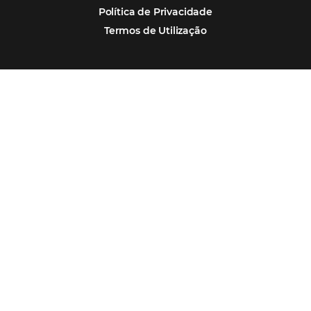
Corpus Christi 2026: destinos mais procur
tendências de compra dos viajantes
Nova integração Niara + Asksuite: transfo
conversas em reservas
Estudo da Omnibees aponta que reservas 
hotéis cresceram 8% em 2025