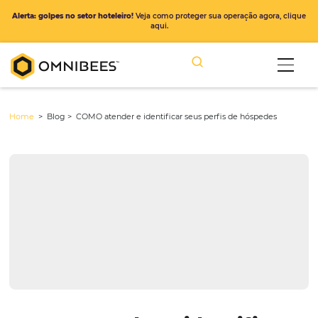
Alerta: golpes no setor hoteleiro!
Veja como proteger sua operação ago
aqui.
Home
> Blog >
COMO atender e identificar seus perfis de hósped