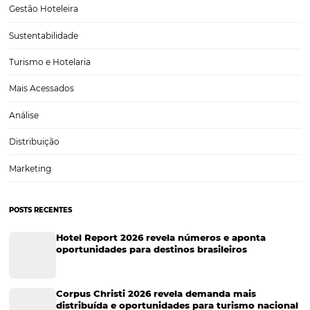
4 Melhores Práticas de Distribuição Hoteleira par
Expandir seu Alcance com a Plataforma Omnibe
O setor hoteleiro enfrenta desafios constantes na busca por expandi
alcance e maximizar suas receitas. Com a crescente competição e a
das tecnologias de distribuição, é essencial que os hotéis adotem pr
eficazes de distribuição hoteleira. Aqui, discutiremos…
CATEGORIAS
Tecnologia para Hotéis
Turismo e Hospitalidade
Marketing Digital
Viagens Corporativas
Hospitalidade