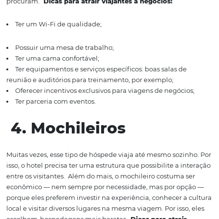
Tenha
um sofá aconchegante na sala de estar;
Disponibilize
bicicletas para
passearem
.
3. Pessoas que viajam
negócios
Atrair os hóspedes em
viagem de negócios
é uma estra
fundamental para garantir uma taxa de
ocupação regul
Obviamente isso varia de região para região conforme a
demanda, mas ajuda na criação de um bom ambiente no
A meta principal com essa ação é aumentar o faturame
para ter sucesso nesse tipo de estratégia
é
preciso criar a
condições
necessárias
e oferecer
serviços
que esses viaj
procuram.
Dicas para atrair viajantes a negócios: