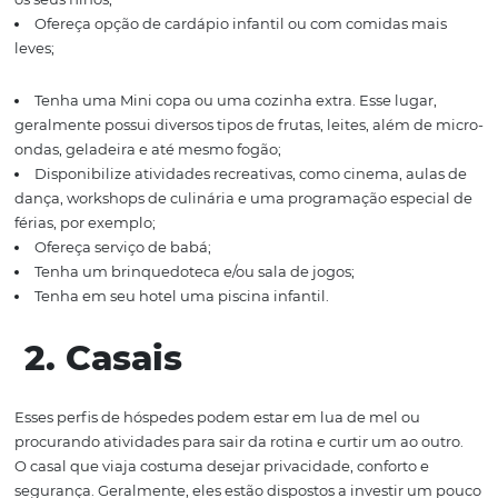
com tudo o que ele diz oferecer
. Isso não diferente dos o
perfis de hóspedes, porém, os papais serão muito mais r
nesse momento de pesquisa.
Dicas para atrair famíli
crianças:
Tenha quartos espaçosos e bem equipados,
os pais p
de quartos que deem para guardar seus pertences e de 
filhos. Além disso, muitos pais preferem cama
s separada
os seus filhos;
Ofereça
opção de cardápio infantil ou com comidas 
leves
;
Tenha uma
Mini copa ou uma cozinha extra
.
Esse luga
geralmente possui diversos tipos de frutas, leites, além 
ondas, geladeira e até mesmo fogão
;
Disponibilize atividades recreativas, como
cinema, au
dança, workshops de culinária e uma programação
espe