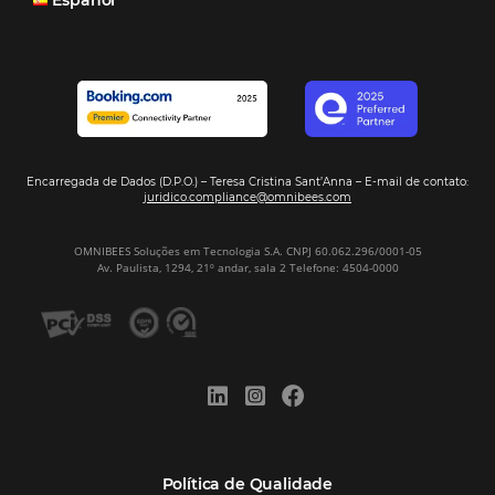
Turismo e Hotelaria
Mais Acessados
Análise
Distribuição
Marketing
POSTS RECENTES
Hotel Report 2026 revela números e apont
oportunidades para destinos brasileiros
Corpus Christi 2026 revela demanda mais
distribuída e oportunidades para turismo n