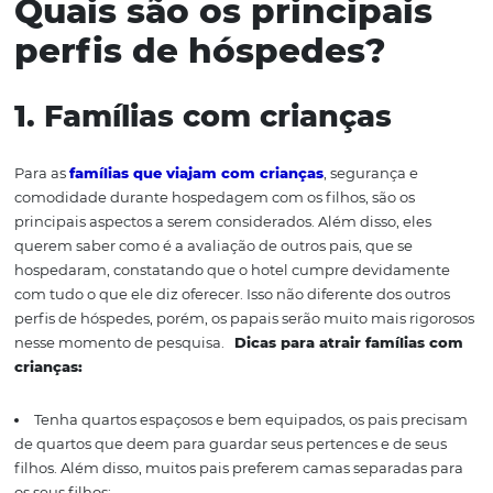
se você ainda não tem isso de forma clara, fique tranquil
separamos neste artigo
os
principais perfis de hóspedes
você pode atrair cada um destes.
Aproveite para anotar 
deles você ainda não atinge, mas tem potencial para con
Vamos lá!
Quais são os principai
perfis
de hóspedes
?
1. Famílias com crianças
Para as
famílias que viajam com crianças
,
segurança e
comodidade durante hospedagem com os filhos, são os
principais aspectos a serem considerados.
Além disso, el
querem saber como é a avaliação de outros pais, que se
hospedaram, constatando que o hotel cumpre devidam