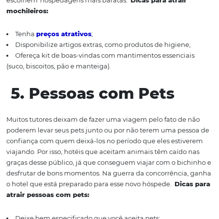
Ter um
Wi-Fi
de qualidade
;
Possuir uma
m
esa de trabalho;
Ter uma
c
ama confortável
;
Ter
e
quipamentos e serviços específicos
:
b
oas salas d
reunião e auditórios para treinamento
, por
exemplo
;
Ofere
cer
incentivos exclusivos para viagens de negóc
Ter p
arceria com eventos.
4.
Mochileiros
Muitas vezes, esse tipo de hóspede viaja até mesmo sozi
isso, o hotel precisa ter uma estrutura que possibilite a 
entre os visitantes.
Além do mais, o mochileiro costuma 
econômico — nem sempre por necessidade, mas por op
porque eles preferem investir na experiência, conhecer a