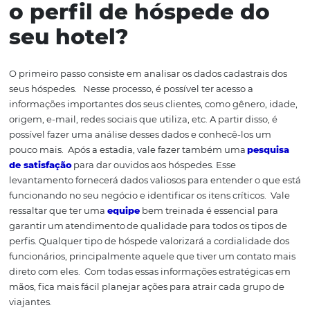
Com o aumento da expectativa de vida, a classe de idos
a aproveitar mais a vida, seja participando de projetos lo
se voluntariando, mas
,
também
,
podem querer aproveita
fase da vida de outra forma: viajando
!
E apesar das
particularidades
, hóspedes da terceira idade são como t
outros: querem ser bem atendidos e surpreendidos. Por i
cuidar dos mínimos detalhes da experiência deles em s
estabelecimento é o que fará a diferença
!
Dicas para at
idosos
Ter
c
orrimões e barras d
e apoio nos quartos e banheir
Possuir
a
ssentos
sanitários
elevados
nos
toaletes
;
Ter
e
levador e rampas de acesso;
Possuir
e
quipe méd
ica ou ambulatório
disponível;
Ter
c
adeira de rodas, andador ou beng
ala
,
caso algu
hóspede precise;