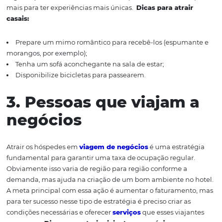
férias, por exemplo;
Ofereça serviço de babá;
Tenha um brinquedoteca e/ou sala de jogos;
Tenha em seu hotel uma piscina infantil.
2.
Casais
Esses perfis de hóspedes podem estar em lua de mel ou
procurando atividades para sair da rotina e curtir um ao
O casal que viaja costuma desejar privacidade, conforto 
segurança. Geralmente, eles estão dispostos a investir 
mais para ter experiências mais únicas.
Dicas para atra
casais:
Prepare
um mimo romântico para recebê-los (espum
morangos, por exemplo)
;