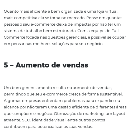
pessoas que compram online para ter em mãos aquilo 
adquiriram.
A opção pelo Full-Commerce contribui para agilizar uma
de operações, em especial a área logística. Um fator de 
para muitos empreendedores virtuais de primeira viage
inexperiência com certas etapas do processo. Mais do qu
um belo visual e os produtos na vitrine online, é necessá
trabalhar com agilidade e transparência.
4 – Criação de um diferencial
competitivo
Quanto mais eficiente e bem organizada é uma loja virt