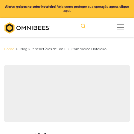
Alerta: golpes no setor hoteleiro!
Veja como proteger sua operação ago
aqui.
Home
> Blog >
7 benefícios de um Full-Commerce Hoteleiro