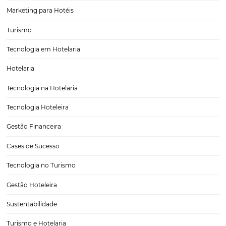
Tecnologia que Converte: O Papel da Experiência
Usuário no Motor de Reservas da Omnibees
Nos dias de hoje, o design moderno e a experiência do usuário
desempenham um papel fundamental na conversão de vendas diret
especialmente quando se trata de motores de reservas. Os consumi
estão cada vez mais exigentes e, para conquistar sua…
CATEGORIAS
Tecnologia para Hotéis
Turismo e Hospitalidade
Marketing Digital