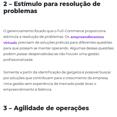
A adoção do método
Full-Commerce
se caracteriza por
permitir um monitoramento mais eficiente do negócio.
dados gerados pela gestão terceirizada contribuem par
a soluções mais pertinentes. Com acesso a esses dados é
direcionar a gestão para melhoria contínua. Certamente
monitoramento é uma das grandes vantagens do Full-
Commerce para lojas virtuais.
2 – Estímulo para resolução d
problemas
O gerenciamento focado que o Full-Commerce proporc
estimula a resolução de problemas. Os
empreendimen
virtuais
precisam de soluções práticas para diferentes 