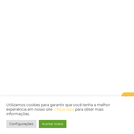
Encarregada de Dados (D.P.O.) – Teresa Cristina Sant’Anna – E-mail de
juridico.compliance@omnibees.com
OMNIBEES Soluções em Tecnologia S.A. CNPJ 60.062.296/0001-0
Av. Paulista, 1294, 21º andar, sala 2 Telefone: 4504-0000
Política de Qualidade
Política de Privacidade
Termos de Utilização