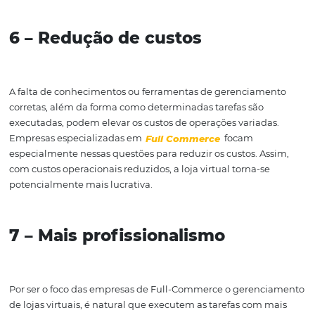
mais competitiva ela se torna no mercado. Pense em qu
pessoas o seu e-commerce deixa de impactar por não t
sistema de trabalho bem estruturado. Com a equipe de F
Commerce focada nas questões gerenciais, é possível se
em pensar nas melhores soluções para seu negócio.
5 – Aumento de vendas
Um bom gerenciamento resulta no aumento de vendas,
permitindo que seu e-commerce cresça de forma susten
Algumas empresas enfrentam problemas para expandir
alcance por não terem uma gestão eficiente de diferent
que compõem o negócio. Otimização de marketing, um
atraente, SEO, identidade visual, entre outros pontos