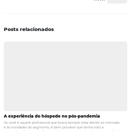
Por ser o foco das empresas de Full-Commerce o geren
de lojas virtuais, é natural que executem as tarefas com
profissionalismo. O conhecimento técnico faz muita dif
para organizar e estruturar as operações de uma loja virt
Esse tipo de negócio precisa trabalhar de maneira orde
uma vez que precisa atender a demandas variadas de cl
Optar pelo auxílio de gestão de Full-Commerce ajudará
posicionar a sua empresa no patamar profissional, sain
amadorismo.
distribuição
e-commerce
gestão
hotéis
hotel
hotelaria
marketing
omnibees
vendas