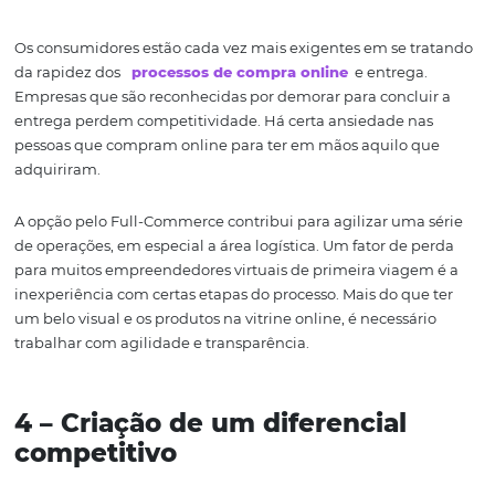
para que possam se manter operando. Algumas dessas 
podem passar despercebidas se não houver uma gestão
profissionalizada.
Somente a partir da identificação de gargalos é possível
por soluções que contribuam para o crescimento da em
Uma gestão sem experiência de mercado pode levar o
empreendimento à falência.
3 – Agilidade de operações
Os consumidores estão cada vez mais exigentes em se t
da rapidez dos
processos de compra online
e entrega
Empresas que são reconhecidas por demorar para conclu
entrega perdem competitividade. Há certa ansiedade n