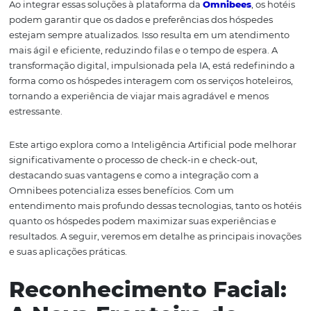
eficientes. Com a implementação de tecnologias como
reconhecimento facial, leitura automática de document
análise preditiva, a IA não só melhora a fluidez do aten
mas também proporciona uma experiência mais person
e agradável para os clientes.
Ao integrar essas soluções à plataforma da
Omnibees
, o
podem garantir que os dados e preferências dos hósped
estejam sempre atualizados. Isso resulta em um atend
mais ágil e eficiente, reduzindo filas e o tempo de espera
transformação digital, impulsionada pela IA, está redefi
forma como os hóspedes interagem com os serviços hote
tornando a experiência de viajar mais agradável e meno
estressante.
Este artigo explora como a Inteligência Artificial pode 
significativamente o processo de check-in e check-out,