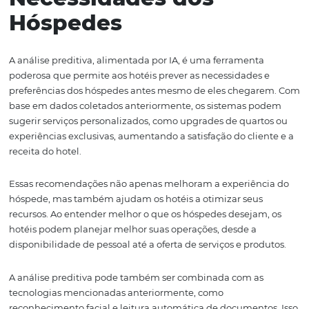
contribui para a organização dos dados. As informações 
armazenadas eletronicamente, facilitando o acesso e a
atualização conforme necessário. Isso é especialmente ú
situações de emergência ou quando um hóspede precis
assistência imediata.
Outro ponto positivo é a possibilidade de integração co
sistemas de gestão hoteleira, como a
Omnibees
. Isso ga
que as informações dos hóspedes estejam sempre atual
acessíveis, melhorando a qualidade do atendimento e a
satisfação do cliente. Em um mundo onde a eficiência é
fundamental, essa tecnologia se destaca como um verd
facilitador.
Análise Preditiva:
Antecipando