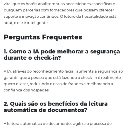
para se adequar às expectativas dos hóspedes modernos
buscam agilidade, segurança e personalização em suas
estadias.
O uso da IA no check-in e check-out não é apenas uma
tendência passageira; é uma mudança significativa na 
como a hospitalidade opera. Com a integração de soluç
inovadoras, como as oferecidas pela Omnibees, os hoté
garantir que seus hóspedes tenham experiências memo
desde o momento da chegada até a partida.
Conclusão
Em um mundo onde a eficiência e a personalização são
essenciais, a Inteligência Artificial se destaca como uma
ferramenta que pode transformar o processo de check-i