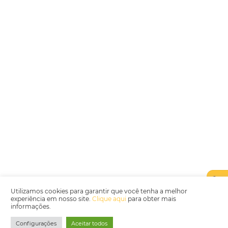
Encarregada de Dados (D.P.O.) – Teresa Cristina Sant’Anna – E-mail de
juridico.compliance@omnibees.com
OMNIBEES Soluções em Tecnologia S.A. CNPJ 60.062.296/0001-0
Av. Paulista, 1294, 21º andar, sala 2 Telefone: 4504-0000
Política de Qualidade
Política de Privacidade
Termos de Utilização