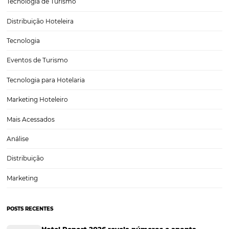
Qual a importância de um Broker na estratégia d
vendas do meu Hotel?
A importância de um broker na estratégia de vendas de um hotel 
assunto que vem ganhando destaque em um mercado cada vez ma
competitivo e globalizado. Com a evolução da tecnologia e o surg
novas plataformas de…
CATEGORIAS
Tecnologia para Turismo
Soluções Para Hoteleiros