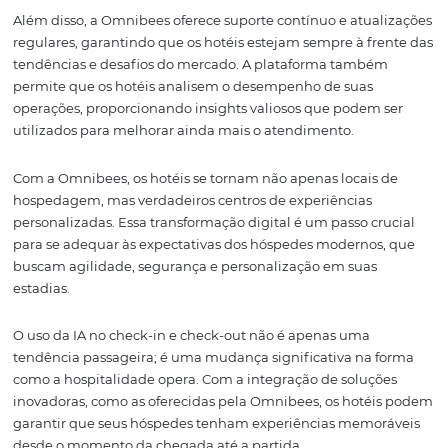
A análise preditiva pode também ser combinada com a
tecnologias mencionadas anteriormente, como
reconhecimento facial e leitura automática de document
resulta em um processo de check-in e check-out ainda 
personalizado, onde cada interação é única e focada nas
necessidades do cliente. É uma abordagem que transfo
hospitalidade em uma ciência de dados, onde cada det
conta.
A Integração com a
Omnibees: O Futuro d
Hospitalidade
Integrar essas tecnologias à plataforma da
Omnibees
é