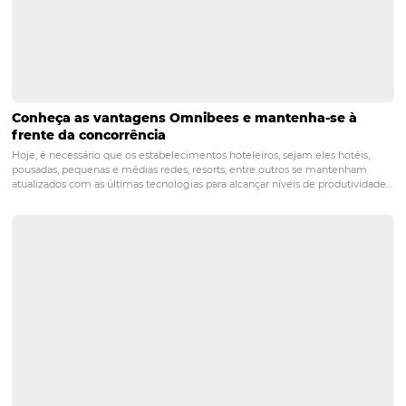
Perguntas Frequentes
1. Como a IA pode melhorar a segur
durante o check-in?
A IA, através do reconhecimento facial, aumenta a segu
garantir que a pessoa que está fazendo o check-in é re
quem diz ser, reduzindo o risco de fraudes e melhorand
confiança dos hóspedes.
2. Quais são os benefícios da leitura
automática de documentos?
A leitura automática de documentos agiliza o processo 
check-in, minimiza erros e melhora a organização dos d