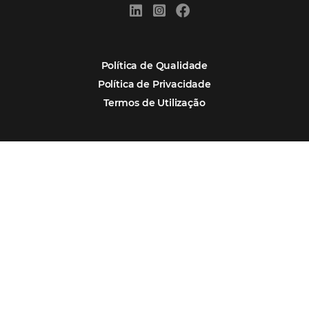
Hotel Report 2026 revela números e apont
oportunidades para destinos brasileiros
Corpus Christi 2026 revela demanda mais
distribuída e oportunidades para turismo n
Corpus Christi 2026: destinos mais procur
tendências de compra dos viajantes
Nova integração Niara + Asksuite: transfo
conversas em reservas
Estudo da Omnibees aponta que reservas 
hotéis cresceram 8% em 2025