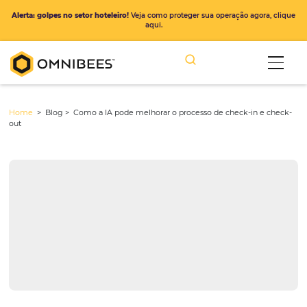
Alerta: golpes no setor hoteleiro!
Veja como proteger sua operação ago
aqui.
Home
> Blog >
Como a IA pode melhorar o processo de check-in 
out