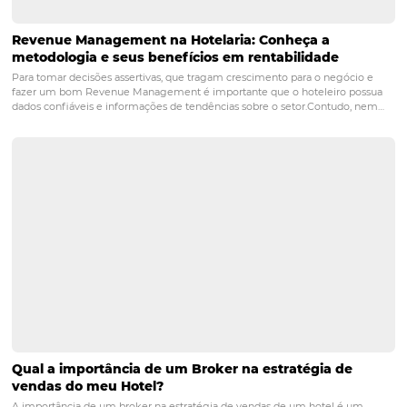
permitindo que os funcionários do hotel se concentrem
experiência do hóspede.
3. Como a análise preditiva pode
impactar a satisfação do hóspede?
A análise preditiva permite que os hotéis antecipem as
necessidades dos hóspedes, oferecendo serviços person
que aumentam a satisfação e a fidelidade do cliente.
Check in
Check out
Inteligência Artificial
Posts relacionados