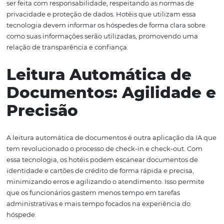
burocráticos. O sistema identifica o cliente instantanea
permitindo que as informações necessárias sejam carre
automaticamente.
Além de acelerar o processo, o reconhecimento facial 
aumenta a segurança. Os hotéis podem ter certeza de q
pessoa que está fazendo o check-in é realmente quem di
reduzindo o risco de fraudes. Essa confiança adicional 
diferencial importante na escolha de um hotel, especia
para clientes que priorizam a segurança.
Por outro lado, a implementação do reconhecimento fac
ser feita com responsabilidade, respeitando as normas 
privacidade e proteção de dados. Hotéis que utilizam es
tecnologia devem informar os hóspedes de forma clara 
como suas informações serão utilizadas, promovendo 
relação de transparência e confiança.