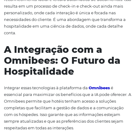
Necessidades dos
Hóspedes
A análise preditiva, alimentada por IA, é uma ferrament
poderosa que permite aos hotéis prever as necessidades
preferências dos hóspedes antes mesmo de eles chega
base em dados coletados anteriormente, os sistemas p
sugerir serviços personalizados, como upgrades de quar
experiências exclusivas, aumentando a satisfação do clie
receita do hotel.
Essas recomendações não apenas melhoram a experiên
hóspede, mas também ajudam os hotéis a otimizar seus
recursos. Ao entender melhor o que os hóspedes desejam
hotéis podem planejar melhor suas operações, desde a
disponibilidade de pessoal até a oferta de serviços e pro