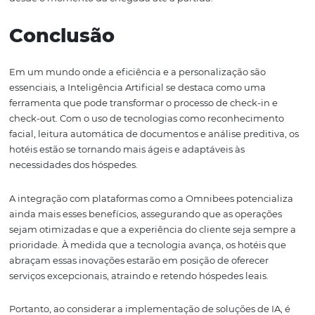
essencial para maximizar os benefícios que a IA pode ofe
Omnibees permite que hotéis tenham acesso a soluçõe
completas que facilitam a gestão de dados e a comunic
com os hóspedes. Isso garante que as informações este
sempre atualizadas e que as preferências dos clientes s
respeitadas em todas as interações.
Além disso, a Omnibees oferece suporte contínuo e atua
regulares, garantindo que os hotéis estejam sempre à fr
tendências e desafios do mercado. A plataforma també
permite que os hotéis analisem o desempenho de suas
operações, proporcionando insights valiosos que podem
utilizados para melhorar ainda mais o atendimento.
Com a Omnibees, os hotéis se tornam não apenas locais
hospedagem, mas verdadeiros centros de experiências
personalizadas. Essa transformação digital é um passo c