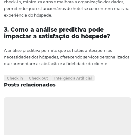
check-out. Com o uso de tecnologias como reconhecim
facial, leitura automática de documentos e análise predit
hotéis estão se tornando mais ágeis e adaptáveis às
necessidades dos hóspedes.
A integração com plataformas como a Omnibees potenc
ainda mais esses benefícios, assegurando que as operaç
sejam otimizadas e que a experiência do cliente seja se
prioridade. À medida que a tecnologia avança, os hotéis
abraçam essas inovações estarão em posição de oferece
serviços excepcionais, atraindo e retendo hóspedes leais
Portanto, ao considerar a implementação de soluções de 
vital que os hotéis analisem suas necessidades específic
busquem parcerias com fornecedores que possam ofere
suporte e inovação contínuos. O futuro da hospitalidade
aqui, e ele é inteligente.