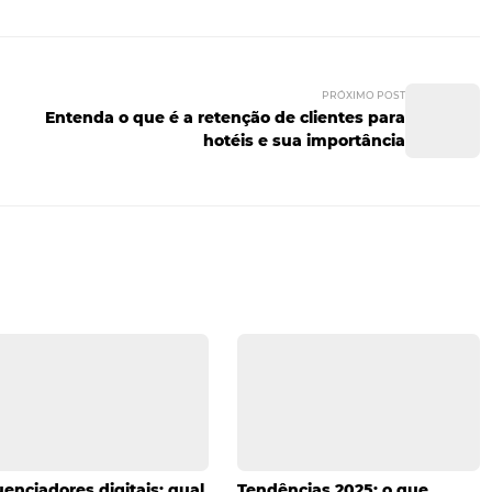
o especial
sintam à vontade é uma das melhores propagandas que um 
 formas, como oferecendo um drink no check-in, um cardápio
 tipo de celebração ou, até mesmo, oferecendo um upgr
special. Ter
clientes satisfeitos
significa não apenas um r
 com muitos elogios. Se você gostou das dicas sobre estra
ber mais sobre o assunto, confira mais um de nossos posts:
líveis
!
des
hotelaria
instagram
marketing
marketing hotel
ociais
trip advisor
upgrade