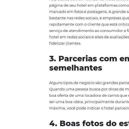
o marketing de conteúdo é c
com o público
, o que leva à fid
O marketing de conteúdo pode l
com certeza, é uma estratégia q
2. Presença na
As pessoas adoram utilizar as re
página de seu hotel em platafo
marcado em fotos e postagens. 
bastante nas redes sociais, e e
rapidamente com o cliente que e
serviço de atendimento ao cons
hotel em redes sociais e sites
fidelizar clientes.