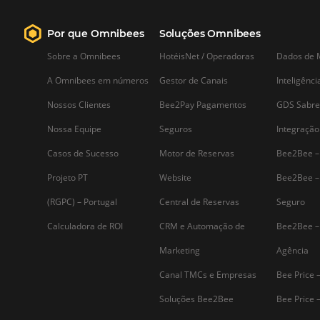
Administração hoteleira: 7
melhores práticas para uma
boa gestão
Conquistar e fidelizar os clientes é um
tarefa diária que precisa ser muito be
conduzida. A administração hoteleira
tem esse desafio. É de responsabilida
dos gestores garantir o bom
funcionamento de todos os serviços e
permitir que os hóspedes entrem…
Assine nossa
Newsletter