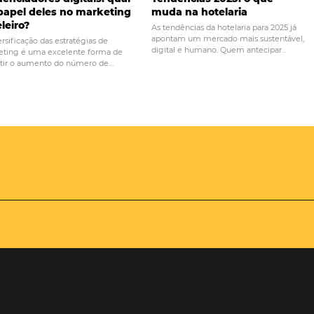
PRÓ
orar o
Entenda o que é a retenção de clien
u hotel
hotéis e sua imp