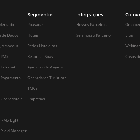
Influenciadores digitais: qual
Tendências 2
é o papel deles no marketing
muda na hote
hoteleiro?
As tendências da h
apontam um merca
a
A diversificação das estratégias de
digital e humano
m
marketing é uma excelente forma de
movimentos em su
garantir o aumento do número de
tecnologia, perso
de
clientes do seu hotel, e uma forma de
tende a atrair hós
fazer isso é utilizando a audiência dos
elevar margens. 
ditos influenciadores digitais. Quer
essas mudanças e
aprender um pouco mais…
Alternative: