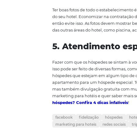
3. Parcerias 
semelhantes
Alguns tipos de negócio são gra
Quando uma pessoa busca por d
boa oferta de uma locadora de c
ser uma boa ideia, principalment
máxima, você pode indicar o hote
4. Boas fotos
Ter boas fotos de todo o estabe
do seu hotel. Economizar na cont
então evite isso. As fotos devem
das outras áreas do hotel, como 