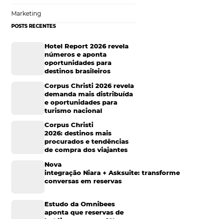
 relacionamento
Hotelaria
s ou meses, mas,
Tecnologia na Hotelaria
Mais Acessados
Análise
Distribuição
r um perfil ou
ossa aparecer
Marketing
tuma opinar
POSTS RECENTES
trar em contato
o. Ter um bom
Hotel Report 2026 rev
do sobre o seu
números e aponta
oportunidades para
 e até mesmo
destinos brasileiros
Corpus Christi 2026 re