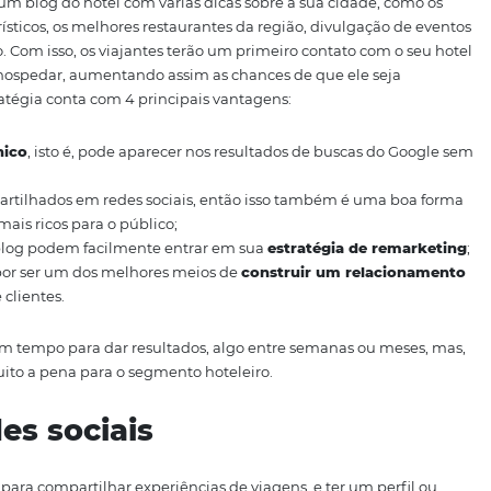
de conteúdo
al que você faça pesquisas na internet sobre voos, hotéis,
omo aproveitar melhor o destino. É exatamente por conta d
antes que o marketing de conteúdo é uma das
melhores 
deia é criar um blog do hotel com várias dicas sobre a sua c
s pontos turísticos, os melhores restaurantes da região, di
 do gênero. Com isso, os viajantes terão um primeiro conta
 para se hospedar, aumentando assim as chances de que 
po de estratégia conta com 4 principais vantagens:
fego orgânico
, isto é, pode aparecer nos resultados de b
;
 ser compartilhados em redes sociais, então isso também
com posts mais ricos para o público;
otel pelo blog podem facilmente entrar em sua
estratégi