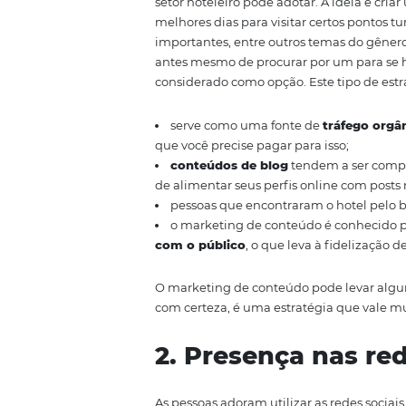
1. Marketing 
Antes de qualquer viagem é norm
turísticas, eventos e dicas de c
comportamento padrão dos viaj
setor hoteleiro pode adotar. A i
melhores dias para visitar certo
importantes, entre outros temas
antes mesmo de procurar por um
considerado como opção. Este ti
serve como uma fonte de
trá
que você precise pagar para isso
conteúdos de blog
tendem a
de alimentar seus perfis online 
pessoas que encontraram o h