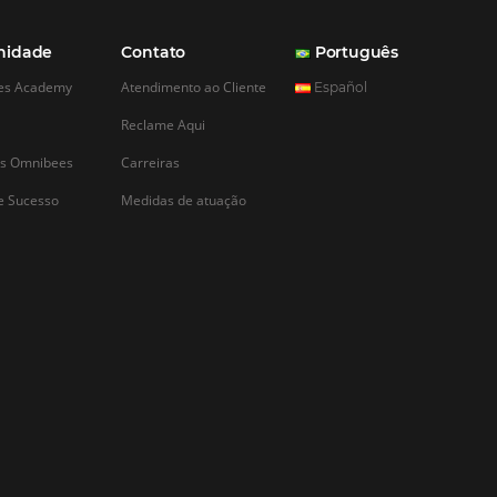
025: o que
laria
otelaria para 2025 já
do mais sustentável,
. Quem antecipar
stentabilidade,
nalização e bem-estar
pedes, reduzir custos e
Veja como transformar
m resultados…
CADASTRAR