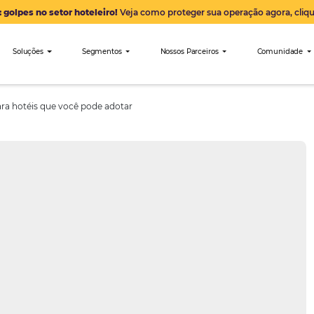
Alerta: golpes no setor hoteleiro!
Veja como proteger sua 
nibees
Soluções
Segmentos
Nossos Parceiro
marketing para hotéis que você pode adotar