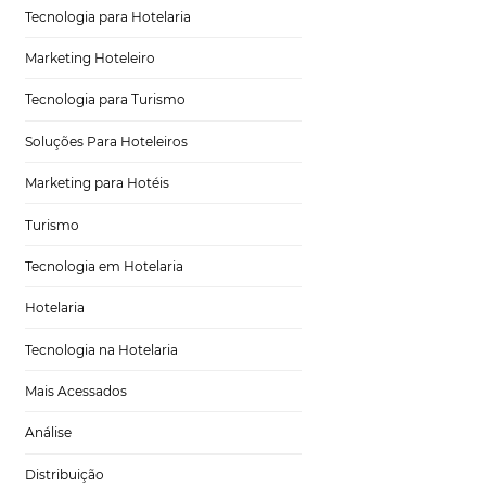
Distribuição Hoteleira
 atrações
Tecnologia
esse
Eventos de Turismo
estratégias
que o
idade, como os
Tecnologia para Hotelaria
vulgação de eventos
to com o seu hotel
Marketing Hoteleiro
ele seja
Tecnologia para Turismo
Soluções Para Hoteleiros
uscas do Google sem
Marketing para Hotéis
 é uma boa forma
Turismo
a de remarketing
;
Tecnologia em Hotelaria