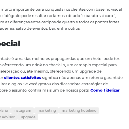
com empresas de segmento
ndes parceiros em potencial, como locadoras de carros e a
icas de mobilidade em um destino, por exemplo, ela pod
arros que é parceira do seu hotel. Fazer parcerias com h
e durante períodos de alta estação. Se o seu hotel estiver
l parceiro para o cliente e vice-versa.
 do estabelecimento
lecimento é muito importante para conquistar os clientes c
ratação do fotógrafo pode resultar no famoso ditado “o bara
 mostrar bem as diferenças entre os tipos de quarto e todos 
piscina, academia, salão de eventos, bar, entre outros.