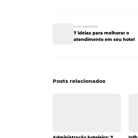
5. Atendiment
Fazer com que os hóspedes se 
Isso pode ser feito de diversas
hóspedes que estejam em algum
apartamento para um hóspede e
mas também divulgação gratuita
marketing para hotéis e quer sa
hóspedes? Confira 4 dicas infa
facebook
fidelização
hóspe
marketing para hoteis
redes s