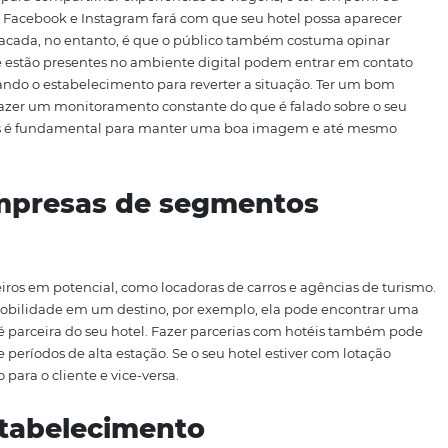
onhecido por ser um dos melhores meios de
construir um
elização de clientes.
evar algum tempo para dar resultados, algo entre semana
ue vale muito a pena para o segmento hoteleiro.
s redes sociais
des sociais para compartilhar experiências de viagens, e te
rmas como Facebook e Instagram fará com que seu hotel p
A grande sacada, no entanto, é que o público também cos
mpresas que estão presentes no ambiente digital podem en
stá criticando o estabelecimento para reverter a situaçã
umidor e fazer um monitoramento constante do que é fala
 de avaliações é fundamental para manter uma boa imagem