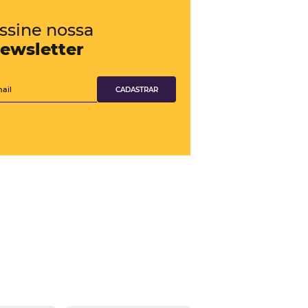
Confira também
obre a
Chatbot
Veja como Chatbot pode apoiar em
Revenue Management
Conheça o produto
Canal TMC e Empresas