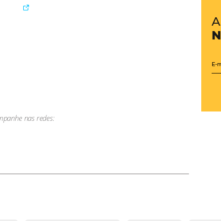
o de 2021
to da HotelInvest, em parceria com a Omnibees e a STR, s
 pós-pandemia realizado pela Panrotas.