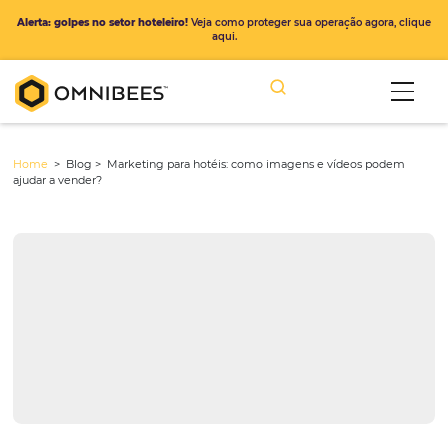
Alerta: golpes no setor hoteleiro!
Veja como proteger sua operação ago
aqui.
Home
> Blog >
Marketing para hotéis: como imagens e vídeos 
ajudar a vender?