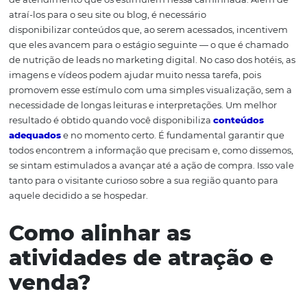
A maioria dos ramos de atividade precisa se adaptar aos
hábitos de pesquisa do consumidor. Ele tem muita inf
disponível em qualquer lugar e horário e, dificilmente,
algo sem fazer uma consulta online. No setor hoteleiro, 
hábito é ainda mais forte. Afinal, o processo de compra
ocorreu à distância. Para dominar as atividades de atraç
conversão dessas
oportunidades de negócio
, é preciso
entender que os hóspedes em potencial precisam ser
estimulados na sua jornada de compra. Então, seu prim
passo é assimilar como eles compram e desenvolver u
de atendimento que os estimulem nessa caminhada. A
atraí-los para o seu site ou blog, é necessário
disponibilizar conteúdos que, ao serem acessados, ince
que eles avancem para o estágio seguinte — o que é c
de nutrição de leads no marketing digital. No caso dos ho
imagens e vídeos podem ajudar muito nessa tarefa, pois