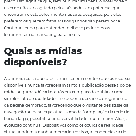
serviços contábeis, por exemplo. Mas, mesmo no caso da
viagens de negócios, as instalações do hotel são uma
preocupação dos potenciais hóspedes que, principalme
quando estão viajando pela primeira vez para um lugar,
dispõem de outro recurso para ter uma ideia do confort
será oferecido e nem uma boa referência de comparaçã
preço. Isso significa que, sem publicar imagens, o hotel c
risco de não ser cogitado pelos hóspedes em potencial 
encontram o estabelecimento nas suas pesquisas, pois e
preferem os que têm fotos. Mas os ganhos não param por
Continue lendo para entender melhor o poder dessas
ferramentas no marketing para hotéis.
Quais as mídias
disponíveis?