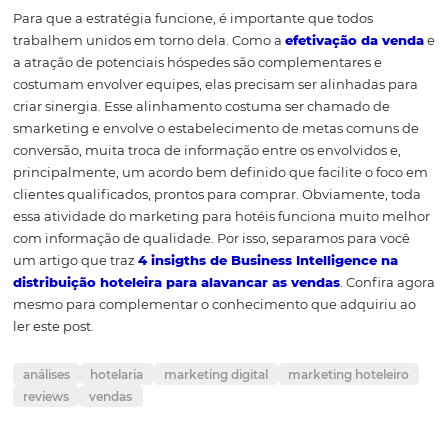
promovem esse estímulo com uma simples visualização
necessidade de longas leituras e interpretações. Um me
resultado é obtido quando você disponibiliza
conteúdo
adequados
e no momento certo. É fundamental garanti
todos encontrem a informação que precisam e, como di
se sintam estimulados a avançar até a ação de compra. I
tanto para o visitante curioso sobre a sua região quanto 
aquele decidido a se hospedar.
Como alinhar as
atividades de atração
venda?
Para que a estratégia funcione, é importante que todos
trabalhem unidos em torno dela. Como a
efetivação da