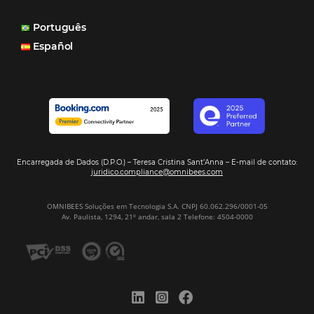
Hotel Report 2026 revela números e apont
oportunidades para destinos brasileiros
Corpus Christi 2026 revela demanda mais
distribuída e oportunidades para turismo n
Corpus Christi 2026: destinos mais procur
tendências de compra dos viajantes
Nova integração Niara + Asksuite: transfo
conversas em reservas
Estudo da Omnibees aponta que reservas 
hotéis cresceram 8% em 2025