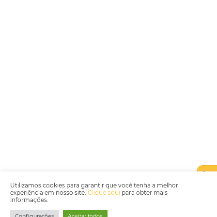
Encarregada de Dados (D.P.O.) – Teresa Cristina Sant’Anna – E-mail de
juridico.compliance@omnibees.com
OMNIBEES Soluções em Tecnologia S.A. CNPJ 60.062.296/0001-0
Av. Paulista, 1294, 21º andar, sala 2 Telefone: 4504-0000
Política de Qualidade
Política de Privacidade
Termos de Utilização