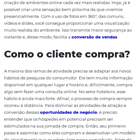
A primeira coisa que precisamos ter em mente é que os 
disponíveis nunca favoreceram tanto a publicação desse
mídia. Algumas décadas atrás era complicado publicar
simples foto de qualidade. Isso poderia deixar o carreg
da página demorado, favorecendo que o visitante desist
navegação. A tecnologia atual, somada à ampliação da 
banda larga, possibilita uma versatilidade muito maior. A
evolução continua. Dispositivos como os óculos de reali
virtual tendem a ganhar mercado. Por isso, a tendência 
criação de ambientes online cada vez mais realistas. Hoje
possível criar uma sensação bem próxima da que vivem
presencialmente. Com o uso de fotos em 360°, das comu
vídeos e slides, você consegue proporcionar uma visuali
muito realista do ambiente. Isso transmite maior segur
visitante e, desse modo, facilita a
conversão de vendas
.
Como o cliente compr