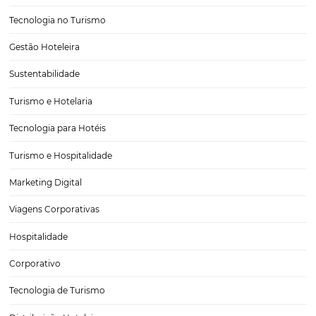
Como implantar práticas sustentáveis no seu hot
Atualmente a responsabilidade que uma empresa tem com o meio
ambiente não é apenas uma preocupação consciente, ser sustentáv
buscar incorporar práticas sustentáveis fazem parte de um estilo de v
esse que pode inclusive, ser um atrativo diferencial…
CATEGORIAS
Tecnologia para Turismo
Soluções Para Hoteleiros