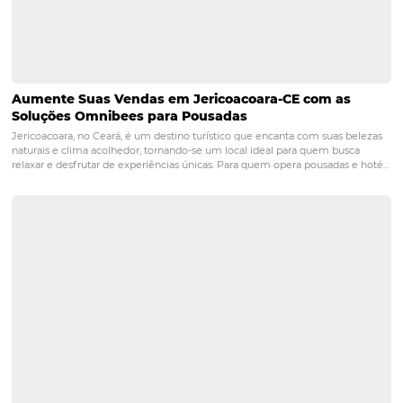
POST ANTERIOR
Vendas e marketing: os desafios da hote
independente no Brasil
PRÓXIMO POST
Como fidelizar hóspedes? Confira 4 dicas
infalíveis!
Posts relacionados