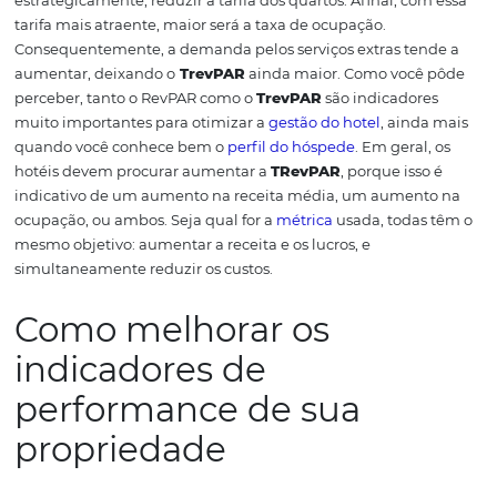
para eventos, a receita gerada pela comercialização des
espaços pode impactar muito o
TrevPAR
. Nesse caso, é
importantíssimo acompanhar ambos os indicadores.
TrevPAR para decisões
estratégicas
Se o seu hotel oferece serviços abertos ao público em ge
uma diversidade de serviços extras disponibilizados aos
hóspedes, os índices de lucro podem melhorar
consideravelmente.
Manter a gestão focada no RevPAR 
fazer com que você desconsidere
estratégias de marketi
vendas
muito interessantes. Isso porque o
comportamen
consumidor
afeta seus indicadores. Já que o TrevPar ana
outras dependências que colaboram para a melhor expe