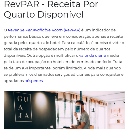
atribuídas às reservas é indispensável, mas não é suficie
obter resultados positivos na gestão, é preciso analisar o
recursos como um todo, utilizando mais de um
KPI
.
Por i
acompanhe nosso artigo e entenda a diferença entre
Tr
RevPAR e a importância de cada um para a gestão do seu
RevPAR - Receita Por
Quarto Disponível
O
Revenue Per Available Room
(RevPAR)
é um indicador
performance básico que leva em consideração apenas a 
gerada pelos quartos do hotel.
Para calculá-lo, é preciso 
total da receita de hospedagem pelo número de quarto
disponíveis. Outra opção é multiplicar o
valor da diária
m
pela taxa de ocupação do hotel em determinado períod
se de um KPI importante, porém limitado. Ainda mais 