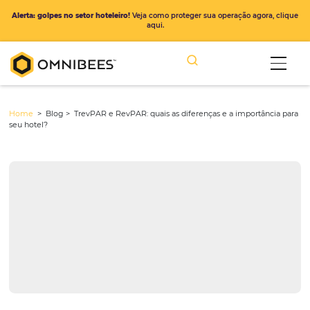
Alerta: golpes no setor hoteleiro!
Veja como proteger sua operação ago
aqui.
Home
> Blog >
TrevPAR e RevPAR: quais as diferenças e a importâ
seu hotel?