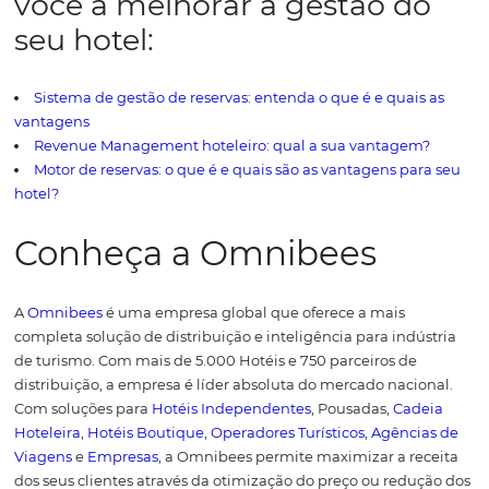
estadia como passeios temáticos e reserva de mesa no
restaurante, entre outras opções que um robô de conver
possa resolver.
É um benefício tanto para o consumidor
para o hoteleiro, que pode fornecer uma resposta instan
Ou ainda concluir uma
reserva online
sem precisar aten
telefone.
Como facilitar o
gerenciamento tarifário do
hotel? Descubra!
A implementação de
softwares de automação como
PM
software de vendas e catering, CRM ou CRS podem ajuda
hoteleiros a melhorar suas receitas e oferecer uma exper
melhor e mais personalizada.
Embora possa parecer im
que
hotéis independentes
e pousadas consigam oferece