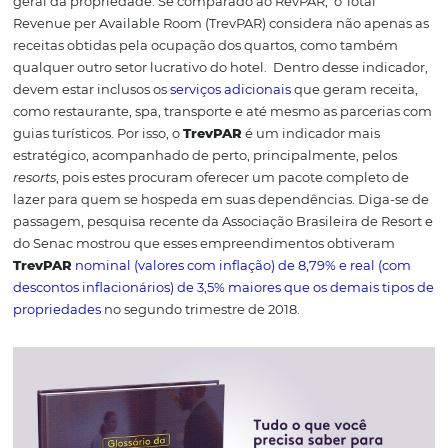
TrevPAR. Foto: Pexels
O que é TrevPAR?
A receita total por quarto disponível, ou TRevPAR, é um 
usado exclusivamente no mercado hoteleira para avaliar
resultados de negócios. Ele se concentra na avaliação da
receita total gerada pelos quartos alugados, e o espaço
disponível.
Quando utilizado, ele pode desempenhar u
importante em uma estratégia de gerenciamento de rec
pode fornecer uma visualização instantânea do desem
geral da propriedade.
Se comparado ao RevPAR, o Total
Revenue per Available Room (TrevPAR) considera não ap
receitas obtidas pela ocupação dos quartos, como tam
qualquer outro setor lucrativo do hotel.
Dentro desse ind
devem estar inclusos os
serviços adicionais
que geram re
como restaurante, spa, transporte e até mesmo as parce