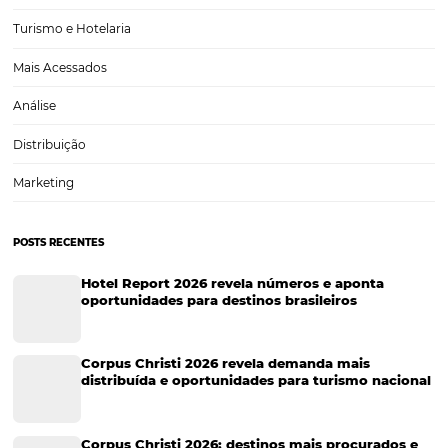
O que os Hotéis podem esperar para Black Frida
Tenho conversado muito com colegas e amigos do mercado hotelei
respeito das expectativas para Black Friday 2024 e, após vários insigh
reflexões, resolvi compartilhar alguns, afinal ser arquiteto de obra p
adianta muito... Ao invés de apenas…
CATEGORIAS
Tecnologia para Hotéis
Turismo e Hospitalidade
Marketing Digital