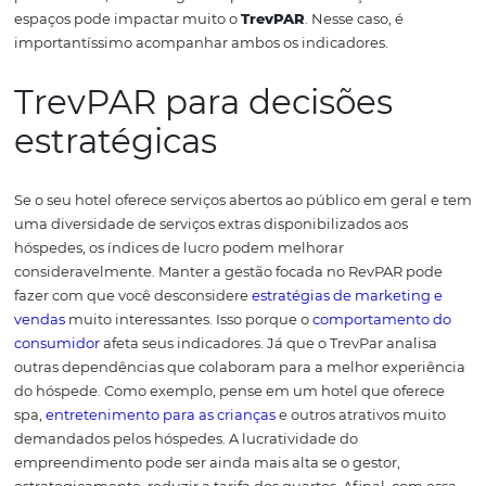
O melhor indicador de
performance para seu
hotel
De fato, não há uma concorrência entre os dois
indicador
Ambos são importantes para o mercado hoteleiro e, se po
devem ser acompanhados simultaneamente.
No entant
preciso lembrar que o
TrevPAR
é um indicador mais
abrangente. Ele pode camuflar a taxa de ocupação de u
que tem serviços adicionais abertos ao público geral, a
receita com hospedagem.
Por exemplo, se o seu hotel t