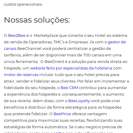
serviços de hotéis maiores, a tecnologia pode ajudar. C
softwares e plataformas mais intuitivas, que agregam va
gestão dos pequenos estabelecimentos.
A capacidade d
oferecer atendimento de qualidade ao cliente no mesmo
de hoteis maiores, certamente, fortalece a relação entre 
hóspede e, consequentemente, melhora os índices e KP
torno de receitas geradas pelos hóspedes.
Gostou das informações so
TrevPAR
? Então confira ou
conteúdos que podem aju
você a melhorar a gestão d
seu hotel:
Sistema de gestão de reservas: entenda o que é e quai