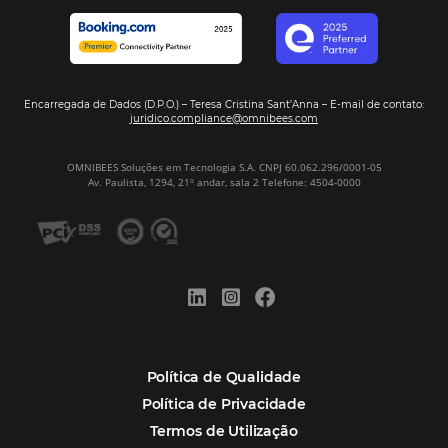
Gestão Hoteleira
Sustentabilidade
Turismo e Hotelaria
Mais Acessados
Análise
Distribuição
Marketing
POSTS RECENTES
Hotel Report 2026 revela números e apont
oportunidades para destinos brasileiros