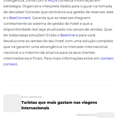
vantagens
Revenue Management hoteleiro: qual a sua vantage
Motor de reservas: o que é e quais são as vantagens p
hotel?
Conheça a Omnibees
A
Omnibees
é uma empresa global que oferece a mais
completa solução de distribuição e inteligência para ind
de turismo. Com mais de 5.000 Hotéis e 750 parceiros d
distribuição, a empresa é líder absoluta do mercado nac
Com soluções para
Hotéis Independentes
, Pousadas,
Ca
Hoteleira
,
Hotéis Boutique
,
Operadores Turísticos
,
Agênc
Viagens
e
Empresas
, a Omnibees permite maximizar a r
dos seus clientes através da otimização do preço ou red
custos operacionais.