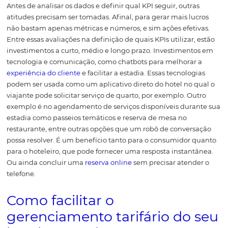
do hóspede.
Como exemplo, pense em um hotel que ofe
spa,
entretenimento para as crianças
e outros atrativos 
demandados pelos hóspedes. A lucratividade do
empreendimento pode ser ainda mais alta se o gestor,
estrategicamente, reduzir a tarifa dos quartos.
Afinal, c
tarifa mais atraente, maior será a taxa de ocupação.
Consequentemente, a demanda pelos serviços extras te
aumentar, deixando o
TrevPAR
ainda maior.
Como você
perceber, tanto o RevPAR como o
TrevPAR
são indicador
muito importantes para otimizar a
gestão do hotel
, ain
quando você conhece bem o
perfil do hóspede
.
Em geral
hotéis devem procurar aumentar a
TRevPAR
, porque iss
indicativo de um aumento na receita média, um aumen
ocupação, ou ambos.
Seja qual for a
métrica
usada, toda
mesmo objetivo: aumentar a receita e os lucros, e
simultaneamente reduzir os custos.