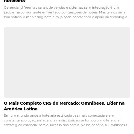
competitiva para maximizar suas receitas, flexibilizando
estratégias de forma automática.
Se o seu negócio preci
inteligência, conte com a
HiQ
e converta informação em
estratégia. Organize e interprete dados para o guiar na
de decisões!
Conexão que centraliza sua gestão de reserv
é o
BeeConnect
. Garanta que as reservas cheguem
corretamente ao sistema de gestão do hotel e que a
disponibilidade real seja atualizada nos canais de venda
ter todas essas soluções? Então o
BeeHive
é para você.
Revolucione as vendas do seu hotel com uma solução c
que irá garantir uma abrangência no mercado internaci
nacional e o máximo de alcance para os seus clientes
intermediários e finais.
Para mais informações entre em
conosco
.