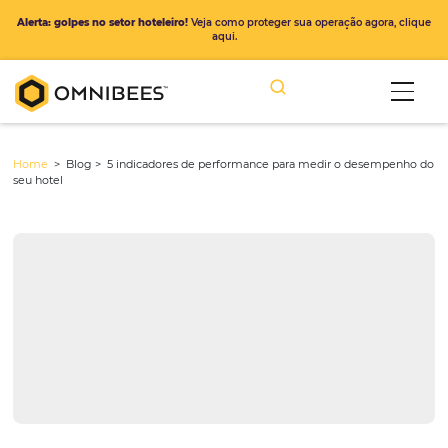
Alerta: golpes no setor hoteleiro!
Veja como proteger sua operação ago
aqui.
Home
> Blog >
5 indicadores de performance para medir o dese
seu hotel