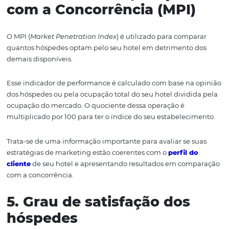
3. Diária Média (ADR)
Com a ADR (Average Daily Rate), é possível obter o valor
diária média e comparar os preços do seu hotel com os 
concorrentes do mesmo nível. Calcula-se a diária média 
da receita total dividida pelo número de quartos disponí
mesmo período, chegando à performance do hotel.
É válido ponderar que se a taxa de ocupação crescer, m
se mantiver estagnada, estará no momento de rever o
v
diária do hotel
para não gerar prejuízo.
4. Índice de Comparação
com a Concorrência (MPI