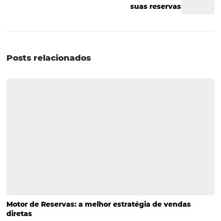
Cada hotel tem características próprias e demanda que 
indicadores de performance sejam adaptados à sua real
Por exemplo, se o seu hotel é um empreendimento de n
muito diferenciado, dificilmente, ele terá concorrentes d
com os quais comprar o MPI ou justificar mudanças na 
No entanto, alguns indicadores de performance são
fundamentais para qualquer hotel, como o grau de satis
Afinal, é preciso atender bem o cliente e lidar com suas
reclamações.
Gostou do nosso conteúdo? Agora, aproveite para descob
como lidar com reclamações de hóspedes nas redes 