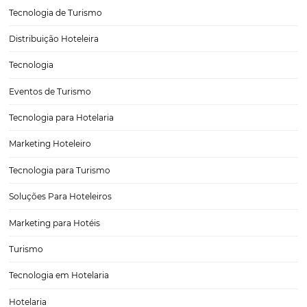
Rede Nacional Inn e Omnibees, Ampla Distribuiç
Resultados
Nos dias de hoje, a indústria da hotelaria enfrenta desafios constan
relação à distribuição e visibilidade de suas ofertas. A parceria entre
Nacional Inn e a Omnibees surge como uma solução robusta para e
desafios, proporcionando uma…
CATEGORIAS
Tecnologia Hoteleira
Gestão Financeira