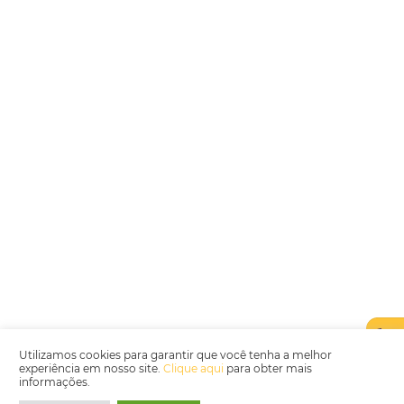
Encarregada de Dados (D.P.O.) – Teresa Cristina Sant’Anna – E-mail de
juridico.compliance@omnibees.com
OMNIBEES Soluções em Tecnologia S.A. CNPJ 60.062.296/0001-0
Av. Paulista, 1294, 21º andar, sala 2 Telefone: 4504-0000
Política de Qualidade
Política de Privacidade
Termos de Utilização