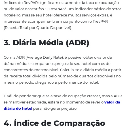
2. Receita por Quarto
Disponível (RevPAR)
Oriundo do inglês
Revenue Per Avaliable Room
, esse i
representa o valor médio gerado pelas hospedagens po
da receita total com hospedagens dividida pelo número
quartos disponíveis no período.
Ele é fundamental para avaliar se a movimentação do ho
refletindo positivamente nos resultados financeiros. Afina
índices do RevPAR significam o aumento da taxa de oc
ou do valor das tarifas. O RevPAR é um indicador básico 
hoteleiro, mas se seu hotel oferece muitos serviços extras
interessante acompanhá-lo em conjunto com o TrevPAR
(Receita Total por Quarto Disponível).