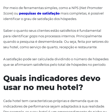
O MPI (
Market Penetration Index
) é utilizado para comp
quantos hóspedes optam pelo seu hotel em detrimento
demais disponíveis.
Esse indicador de performance é calculado com base na
dos hóspedes ou pela ocupação total do seu hotel dividi
ocupação do mercado. O quociente dessa operação é
multiplicado por 100 para ter o índice do seu estabelec
Trata-se de uma informação importante para avaliar se 
estratégias de marketing estão coerentes com o
perfil 
cliente
de seu hotel e apresentando resultados em com
com a concorrência.
5. Grau de satisfação dos