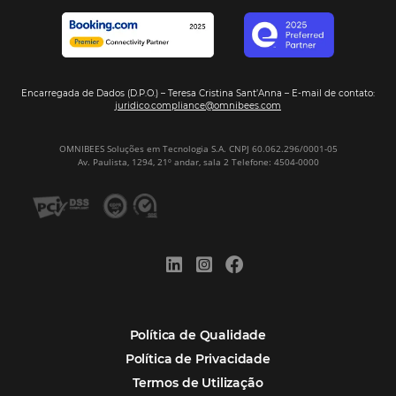
Hotel Report 2026 revela números e apont
oportunidades para destinos brasileiros
Corpus Christi 2026 revela demanda mais
distribuída e oportunidades para turismo n
Corpus Christi 2026: destinos mais procur
tendências de compra dos viajantes
Nova integração Niara + Asksuite: transfo
conversas em reservas
Estudo da Omnibees aponta que reservas 
hotéis cresceram 8% em 2025