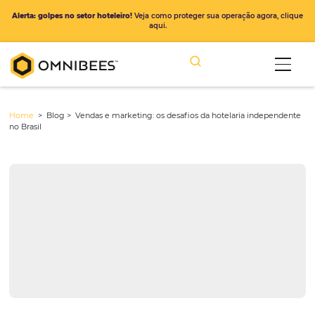
Alerta: golpes no setor hoteleiro!
Veja como proteger sua operação ago
aqui.
Home
> Blog >
Vendas e marketing: os desafios da hotelaria ind
no Brasil