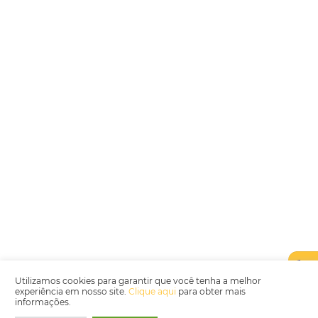
Encarregada de Dados (D.P.O.) – Teresa Cristina Sant’Anna – E-mail de
juridico.compliance@omnibees.com
OMNIBEES Soluções em Tecnologia S.A. CNPJ 60.062.296/0001-0
Av. Paulista, 1294, 21º andar, sala 2 Telefone: 4504-0000
Política de Qualidade
Política de Privacidade
Termos de Utilização