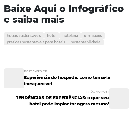
práticas de economia de
água em seu hotel
Elaboramos um infográfico que reúne dados atualizado
extremamente importantes que revelam que a escolha 
acomodações, a manutenção das despesas e a contribu
o meio ambiente partem de uma boa gestão de econo
hídrica no seu estabelecimento.
Baixe Aqui o Infográf
e saiba mais
hoteis sustentaveis
hotel
hotelaria
omnibees
praticas sustentaveis para hoteis
sustentabilidade