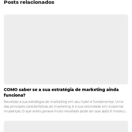
POST ANTERIOR
Experiência do hóspede: como torná-la
inesquecível
PRÓXIMO POST
TENDÊNCIAS DE EXPERIÊNCIAS: o que seu
hotel pode implantar agora mesmo!
Posts relacionados