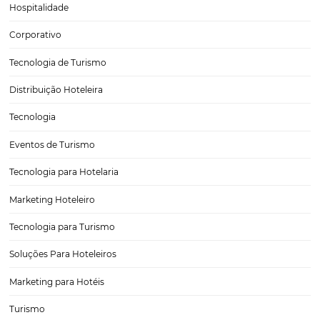
A importância do marketing de conteúdo e mídia
sociais para hotelaria
A hotelaria é uma indústria que evolui constantemente, e um dos pr
motores dessa transformação é o marketing de conteúdo e o uso ef
mídias sociais. Hoje, mais do que nunca, os consumidores buscam
informações relevantes e autênticas antes…
CATEGORIAS
Tecnologia para Hotéis
Turismo e Hospitalidade