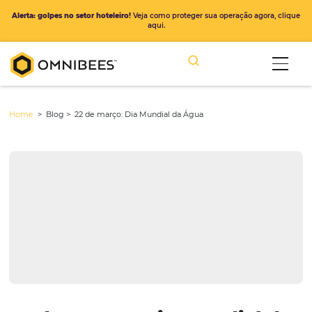
Alerta: golpes no setor hoteleiro!
Veja como proteger sua operação ago
aqui.
Home
> Blog >
22 de março: Dia Mundial da Água