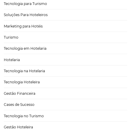
a tomar decisões inteligentes. Seja para melhorar a gestão, antecipa
tendências e criar estratégias de…
Como o Motor de Reservas Omnibees Aumenta a
Direta dos Hotéis e Pousadas
Nos últimos anos, a indústria da hospitalidade tem enfrentado uma
transformação significativa, impulsionada pela digitalização e pela
no comportamento dos consumidores. Em um mercado cada vez m
competitivo, os hotéis e pousadas não podem mais se dar ao luxo…