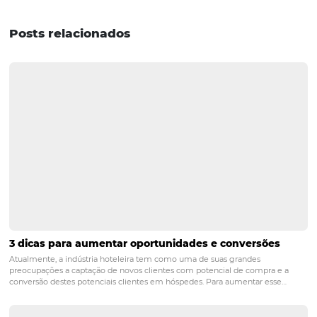
como vender mais
como vender meu hotel
controle financeiro para hoteis
controle financeiro para hotelaria
controle financeiro para pequenos hoteis
controle para 
hotel
hotels
motor de reservas
omnibees
software de controle financeiro para pousadas
POST ANTERIOR
Conheça os canais de marketing digital
usados por hotéis
PRÓXIMO POST
4 Resorts que fazem sucesso no Instagram