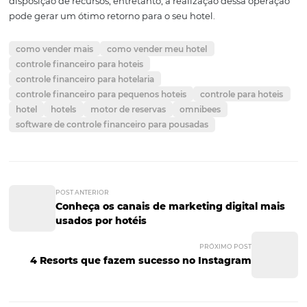
É inegável que o manejo financeiro de um hotel é
extremamente difícil. A movimentação das inúmeras var
financeiras envolvidas em um estabelecimento pode se 
uma atividade complexa.
O controle financeiro é uma a
feita durante todo o ano e requer o apoio de relatórios e 
precisas. Dessa forma um gestor pode não ter todo o
conhecimento necessários para administrar esses
procedimentos ou mesmo dispor o ter tempo necessário
aqui e OTIMIZE o contato do seu hotel com os client
que a atividade de controle financeiro para ser bem rea
necessita de conhecimento e dedicação recomenda-se 
contratação de um profissional com experiência na área.
que para a contratação de um profissional vai depender
disposição de recursos, entretanto, a realização dessa o
pode gerar um ótimo retorno para o seu hotel.