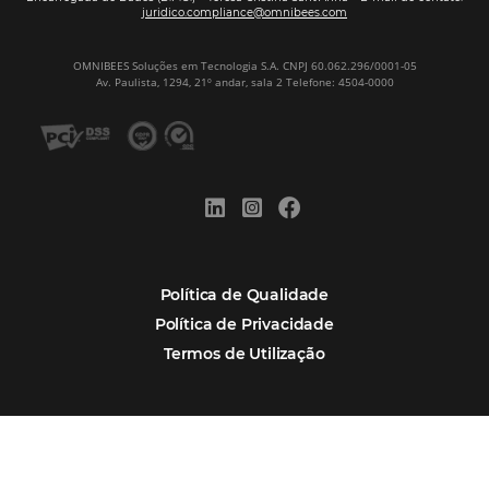
Nova integração Niara + Asksuite: transfo
conversas em reservas
Estudo da Omnibees aponta que reservas 
hotéis cresceram 8% em 2025
Assine nossa
Newsletter