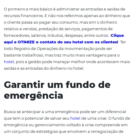
hotel
são necessários para que o sucesso do estabeleci
seja possível.
Para que esse procedimento seja presente
hotel são necessários alguns cuidados, listamos abaixo. C
Gerenciar Fluxo de C
O primeiro e mais básico é administrar as entradas e saí
recursos financeiros. E não nos referimos apenas ao din
o cliente passa ao pagar seu consumo, mas sim o dinhei
relativo a vendas, prestação de serviços, pagamentos de
fornecedores, salários, tributos, despesas, entre outros.
C
aqui e OTIMIZE o contato do seu hotel com os client
todo Registro de Operações da movimentação pode ser
bastante trabalhoso, mas traz muito mais vantagens par
hotel
, pois a gestão pode manejar melhor onde aconte
saídas e as entradas do dinheiro no hotel.