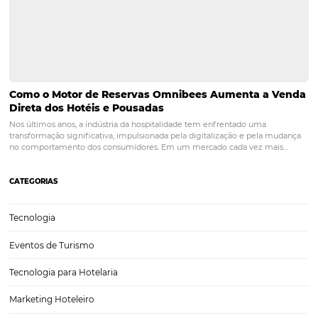
Atualmente, a indústria hoteleira tem como uma de suas grandes
preocupações a captação de novos clientes com potencial de compr
conversão destes potenciais clientes em hóspedes. Para aumentar e
número de oportunidades e consequentemente de conversões e res
A importância da análise de dados na hotelaria
A análise de dados na hotelaria tem sido cada vez mais importante 
últimos anos para que os hotéis possam obter insights valiosos para 