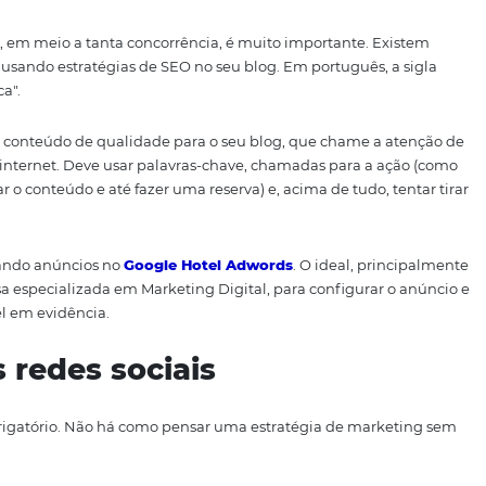
se tipo de procedimento.
 em que você vai publicar conteúdos que interessem à sua
seu cliente ideal. Esses conteúdos servem para atrair tráfeg
s.
osicionamento nos mecan
 do Google, em meio a tanta concorrência, é muito import
ma delas é usando estratégias de SEO no seu blog. Em port
res de busca".
roduzir um conteúdo de qualidade para o seu blog, que c
ísticas na internet. Deve usar palavras-chave, chamadas p
 compartilhar o conteúdo e até fazer uma reserva) e, acima de