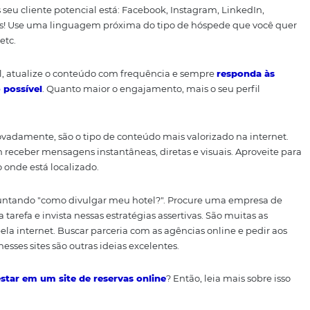
nking é criando anúncios no
Google Hotel Adwords
. O id
ma empresa especializada em Marketing Digital, para conf
 seu hotel em evidência.
e nas redes sociais
s, hoje, é obrigatório. Não há como pensar uma estratégia
t.
uais redes seu cliente potencial está: Facebook, Instagram
 ou todas elas! Use uma linguagem próxima do tipo de hós
orporativos etc.
fone e e-mail, atualize o conteúdo com frequência e sempre