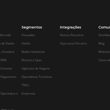
Como Aumentar Vendas
Confira as t
r
Diretas de Hotéis em Porto
marketing di
de Galinhas com Soluções
hotelaria em
Omnibees
ma
É fato que os prof
preocupam cada 
Nos últimos anos, Porto de Galinhas se
maneiras de divul
estabeleceu como um dos principais
online e increment
destinos turísticos do Brasil, atraindo
indicadores de su
visitantes de todo o mundo em busca de
desenvolver boas e
suas belas praias e rica cultura. Com o
estar atento à evo
aumento da demanda, os hotéis da
marketing e tecno
região…