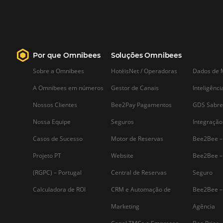
Acessibilidade na Hotelaria:
Guia Completo para Atende
Pessoas com Deficiência
A acessibilidade na hotelaria é um te
de crescente importância,
especialmente em um mundo onde a
inclusão deve ser uma prioridade. Para
muitas pessoas com deficiência, a
experiência de viajar pode ser
desafiadora devido à falta de
infraestrutura adequada em…
Assine nossa