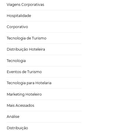
Tecnologia para Hotéis
eu estabelecimento
 pela internet.
Turismo e Hospitalidade
ja conhecido pelo
Marketing Digital
Viagens Corporativas
Hospitalidade
Corporativo
bre o seu negócio
ptar-se
Tecnologia de Turismo
is, como
Distribuição Hoteleira
Tecnologia
 contatos para
to e preenchimento
Eventos de Turismo