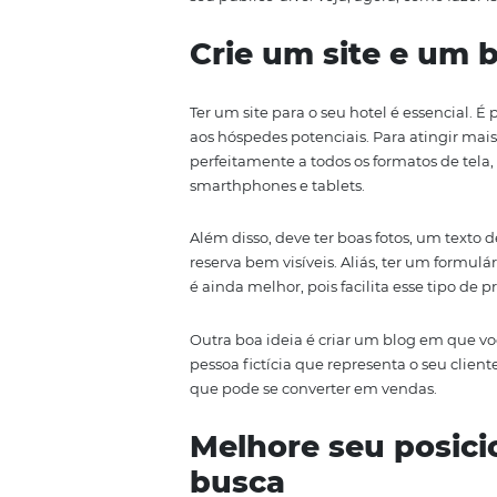
Em primeiro lugar, não adianta 
não tem presença digital. Hoje 
Portanto, investir em divulgação
seu público-alvo. Veja, agora, co
Crie um site e
Ter um site para o seu hotel é e
aos hóspedes potenciais. Para at
perfeitamente a todos os formato
smarthphones e tablets.
Além disso, deve ter boas fotos,
reserva bem visíveis. Aliás, te