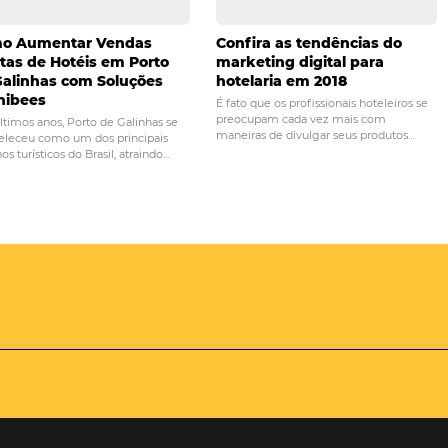
PRÓ
ar com as reclamações
3 principais eventos de h
des sociais
que você não pode