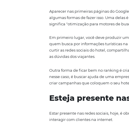
é ainda melhor, pois facilita es
Outra boa ideia é criar um blog
pessoa fictícia que representa o 
que pode se converter em venda
Melhore seu p
busca
Aparecer nas primeiras páginas
algumas formas de fazer isso. U
significa "otimização para moto
Em primeiro lugar, você deve p
quem busca por informações tur
curtir as redes sociais do hotel,