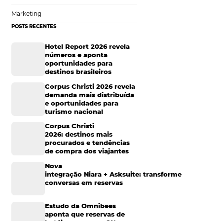
Tecnologia para Hotelaria
 persona, uma
Marketing Hoteleiro
o para o seu site,
Mais Acessados
ismos de
Análise
Distribuição
Marketing
ante. Existem
POSTS RECENTES
uguês, a sigla
Hotel Report 2026 rev
números e aponta
oportunidades para
hame a atenção de
destinos brasileiros
ara a ação (como
 tudo, tentar tirar
Corpus Christi 2026 re