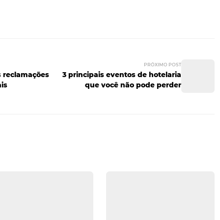
ais rápido possível
. Quanto maior o engajamento, mais o 
entes.
que, comprovadamente, são o tipo de conteúdo mais valoriz
soas querem receber mensagens instantâneas, diretas e visu
e da região onde está localizado.
icar se perguntando "como divulgar meu hotel?". Procure 
mais nessa tarefa e invista nessas estratégias assertivas. S
ico-alvo pela internet. Buscar parceria com as agências on
valiações nesses sites são outras ideias excelentes.
ncia de estar em um site de reservas online
? Então, le