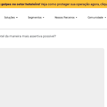
Alerta: golpes no setor hoteleiro!
Veja como proteger sua 
nibees
Soluções
Segmentos
Nossos Parceiro
ar meu hotel da maneira mais assertiva possível?