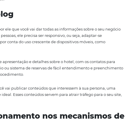
ter uma grande estrutura ou serviços de qualidade se o s
em dia, todo mundo pesquisa e faz reservas de hospedagem
 online é a decisão mais assertiva para que o seu hotel se
mo fazer isso!
 um blog
ssencial. É por ele que você vai dar todas as informações so
ingir mais pessoas, ele precisa ser responsivo, ou seja, ada
s de tela, por conta do uso crescente de dispositivos móve
 um texto de apresentação e detalhes sobre o hotel, com os
r um formulário ou sistema de reservas de fácil entendimen