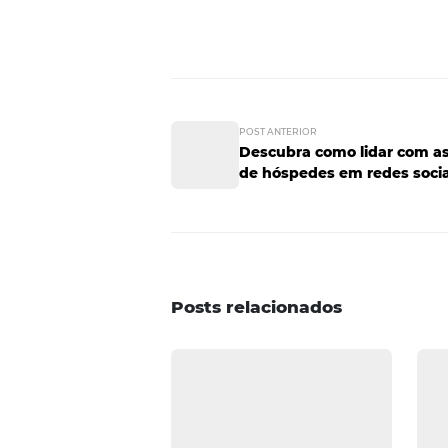
dúvidas, críticas e elogios o m
aparecerá nos feeds dos seus cli
Além disso, invista em vídeos, 
Na correria do dia a dia, as pes
mostrar as belezas do seu hotel 
Agora, você não precisa mais f
marketing para auxiliá-lo ainda 
maneiras de chegar até seu públ
clientes satisfeitos que deixem a
Quer saber mais sobre a
importâ
no blog.