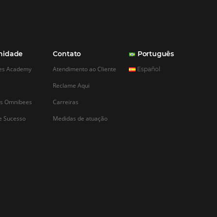
endências do
gital para
 2018
issionais hoteleiros se
vez mais com
gar seus produtos
ar seus principais
cesso. Mas para
stratégias, é preciso
lução na área de
logia.…
CADASTRAR