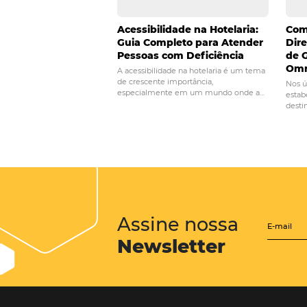
POST ANTERIOR
Descubra como lid
de hóspedes em re
Posts relacionados