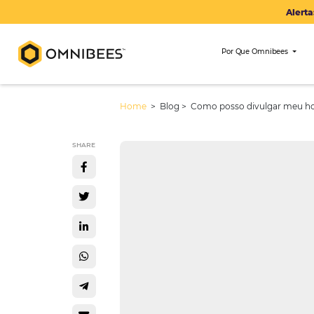
Por Que Om
Home
> Blog >
Como posso divulg
SHARE