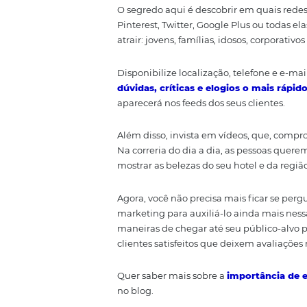
as dúvidas dos viajantes.
Outra forma de ficar bem no ra
nesse caso, é buscar ajuda de u
criar campanhas que coloquem o
Esteja present
Estar presente nas redes sociai
interagir com clientes na interne
O segredo aqui é descobrir em q
Pinterest, Twitter, Google Plus
atrair: jovens, famílias, idosos, c
Disponibilize localização, tele