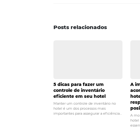
será encontrar os termos que sã
compra.
Gostou do artigo de hoje? Gosta
conosco. Temos uma equipe espe
POST ANTERIOR
Conheça 5 principa
de canais de vend