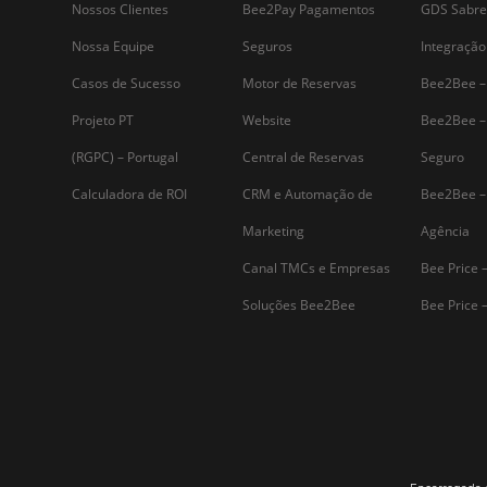
uma série de ameaças contra…
Assine nossa
Newsletter
Por que Omnibees
Soluções Omnibees