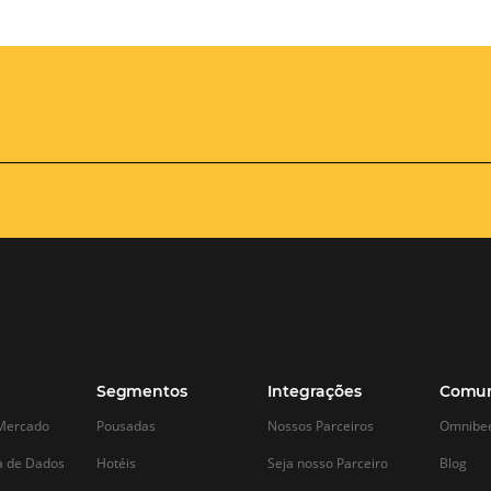
A importância de
Conteúdo Al
acompanhar a reputação do
Exemplos pa
hotel nas mídias sociais e
Experiência 
responder as avaliações
Hotel ou Po
positivas e negativas
Nos dias de hoje,
a
tecnologia é uma 
A monitorização da reputação de um
ma
empresas, especi
hotel nas redes sociais é uma prática
hotelaria. No ent
essencial no mundo atual, onde a
frequentemente n
presença digital desempenha um papel