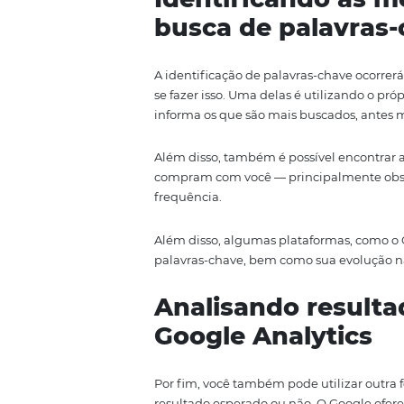
termo exato do assunto que está
no campo do buscador, a probab
significativamente.
Por fim, elas também são impor
aumentar a visibilidade
perante
espaço nas mesmas palavras-ch
Identificando 
busca de pala
A identificação de palavras-cha
se fazer isso. Uma delas é utili
informa os que são mais buscado
Além disso, também é possível 