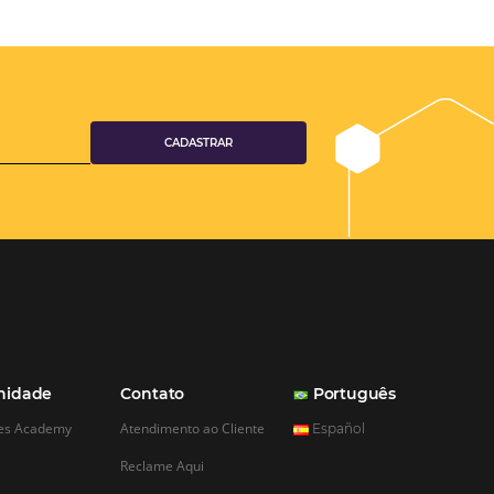
ém do SEO: 4
ra Transformar a
do Cliente do seu
usada
 o investimento em
prioridade para muitas
almente no setor de
anto, um aspecto
egligenciado é a