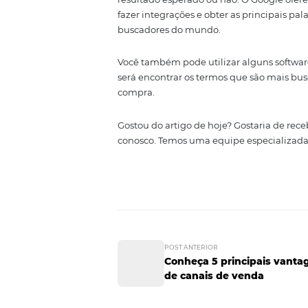
compram com você — principal
frequência.
Além disso, algumas plataforma
palavras-chave, bem como sua ev
Analisando re
Google Analyt
Por fim, você também pode utili
resultado esperado ou não. O Go
fazer integrações e obter as pr
buscadores do mundo.
Você também pode utilizar algu