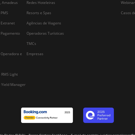
criação de conte
crucial na atração de novos hóspedes.
suporte a experiên
Nos tempos em que a informação está a
fundamental ent
poucos cliques…
Alternative:
Segmentos
Integraç