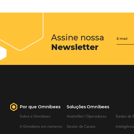
Posts relacionados
5 dicas para fazer um
controle de inventário
eficiente em seu hotel
Manter um controle de inventário no
hotel é um dos processos mais
importantes para assegurar a eficiênci
do seu negócio. Uma vez que, com u
lista de todos os bens e materiais
constantemente atualizada, evita-se