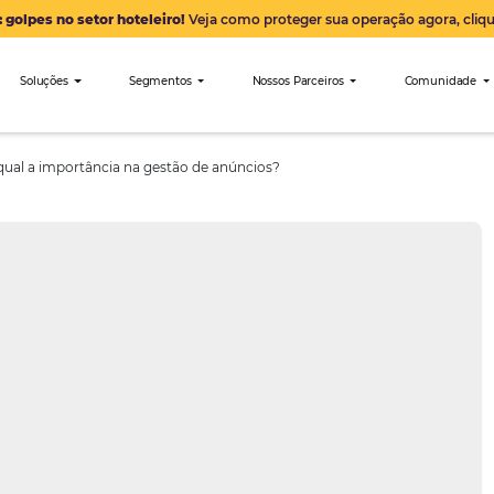
Alerta: golpes no setor hoteleiro!
Veja como proteger sua 
nibees
Soluções
Segmentos
Nossos Parceiro
ras-chave: qual a importância na gestão de anúncios?