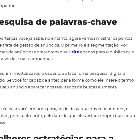
mediante estudos, testes e aplicação de algumas estratég
r um bom resultado — o contrário, porém, não é garantido
iba como definir esses critérios.
como você pode definir a melhor estratégia para a pesquis
úncios. Acompanhe!
 da pesquisa de palavras-
trema importância você já sabe, no entanto, agora vamos 
 quando se trata de gestão de anúncios. O primeiro é a s
 as plataformas de anúncios apresentem o seu
site
apenas p
e não são o alvo das suas campanhas.
as extras. Em muitos casos, o usuário, ao fazer uma pesq