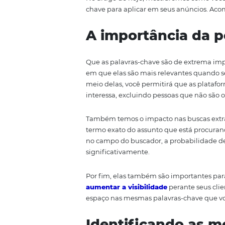
Quando elas são bem definidas, 
têm grandes chances de promove
extrema importância que você sa
No artigo de hoje, mostraremos 
chave para aplicar em seus an
A importância
Que as palavras-chave são de ex
em que elas são mais relevantes
meio delas, você permitirá que
interessa, excluindo pessoas qu
Também temos o impacto nas busc