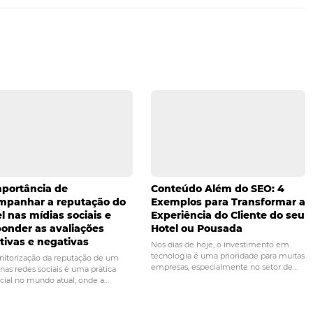
o mais buscados, os melhores preços e as pessoas mais qual
ria de receber mais informações sobre esse assunto? Então
cializada e pronta para atender às suas necessidades.
PRÓ
is vantagens da integração
Entenda como fun
a
Google A