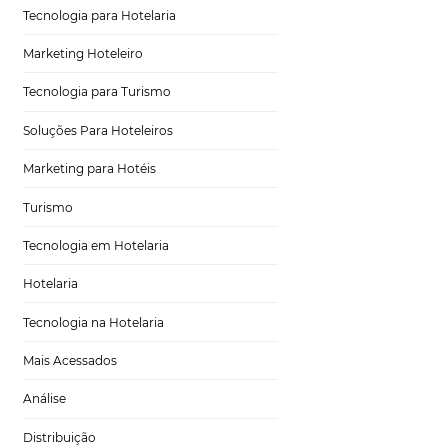
Distribuição Hoteleira
ias, os anúncios
. Por isso é de
Tecnologia
Eventos de Turismo
a de palavras-
Tecnologia para Hotelaria
Marketing Hoteleiro
chave
Tecnologia para Turismo
mostrar os pontos
Soluções Para Hoteleiros
egmentação. Por
ara o público que
Marketing para Hotéis
Turismo
uisa, digita o
Tecnologia em Hotelaria