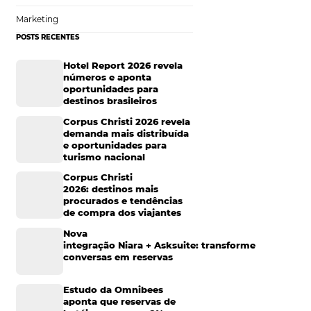
ele insere o termo
as aumenta
Hotelaria
Tecnologia na Hotelaria
concorrentes, e
Mais Acessados
tão sempre buscando
Análise
Distribuição
ra a
Marketing
POSTS RECENTES
 formas simples de
Hotel Report 2026 rev
esquisa, ele já
números e aponta
oportunidades para
destinos brasileiros
om pessoas que já
Corpus Christi 2026 re