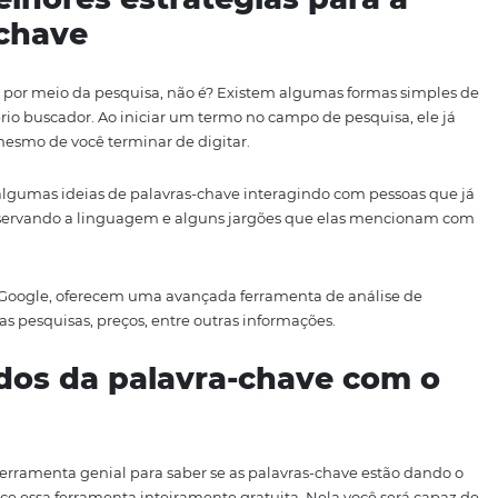
 procurando. Se você for capaz de antecipar a forma como 
ilidade de seu anúncio aparecer nos resultados de busc
tantes para colocar você em uma posição de destaque dos 
 seus clientes, principalmente, pelo fato de que eles es
ave que você.
as melhores estratégias pa
vras-chave
ve ocorrerá por meio da pesquisa, não é? Existem algumas
zando o próprio buscador. Ao iniciar um termo no campo de p
s, antes mesmo de você terminar de digitar.
encontrar algumas ideias de palavras-chave interagindo c