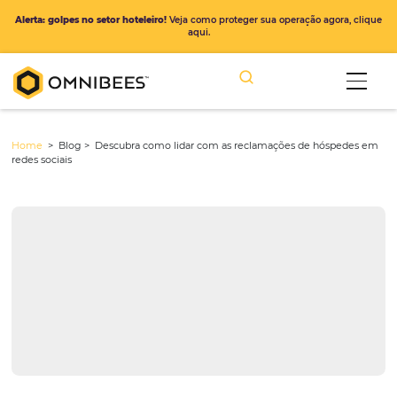
Alerta: golpes no setor hoteleiro!
Veja como proteger sua operação ago
aqui.
Home
> Blog >
Descubra como lidar com as reclamações de hós
redes sociais