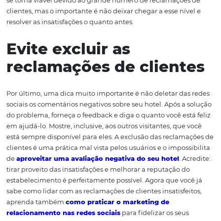
realmente lamenta o transtorno que ele possa vir a ter so
está disposto a resolver o problema. Seja honesto em se
feedback e esteja verdadeiramente disposto a mudar o
pensamento da pessoa com relação ao hotel. Isso pode f
com que o cliente dê uma segunda chance ao estabele
Supere com experiênc
positivas
Se for o caso – e se for possível –, por que não oferecer u
recompensa ou agrado para o hóspede? Um desconto
considerável em uma futura hospedagem, um brinde, 
pequeno presente etc. Para algumas empresas, essa prá
se torna viável devido ao grande número de reclamaçõe
clientes, mas o importante é não deixar chegar a esse ní
resolver as insatisfações o quanto antes.