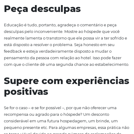
Seja gentil em suas
respostas
Na hora de responder às reclamações de clientes, seja 
e coloque-se no lugar do hóspede. Não seja monossilábi
hipótese alguma, mal educado, mesmo que o comentári
ofensivo. Fale com gentileza e, se possível, utilize até 
uma dose de humor em suas respostas. Dessa forma, o 
tende a “desarmar-se” e receber a sua mensagem de fo
calma e satisfatória.
Peça desculpas
Educação é tudo, portanto, agradeça o comentário e pe
desculpas pelo inconveniente. Mostre ao hóspede que v