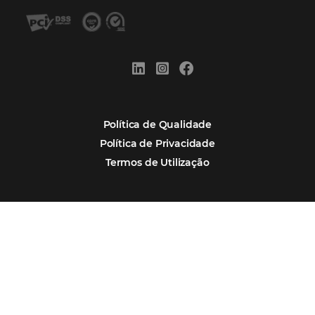
conversas em reservas
Estudo da Omnibees aponta que reservas 
hotéis cresceram 8% em 2025
Assine nossa
Newsletter
CADASTRAR