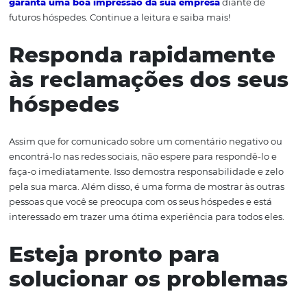
de serviços, como Wi-Fi e TV a cabo, mau funcionament
chuveiro e frigobar e, principalmente,
overbooking
, são
algumas das principais insatisfações registradas. Por ess
motivo, é muito importante
monitorar a reputação onl
hotel
e descobrir o que andam comentando sobre ele. N
de reclamações de clientes insatisfeitos, saiba como pro
garanta uma boa impressão da sua empresa
diante d
futuros hóspedes. Continue a leitura e saiba mais!
Responda rapidamen
às reclamações dos s
hóspedes
Assim que for comunicado sobre um comentário negati
encontrá-lo nas redes sociais, não espere para respondê-