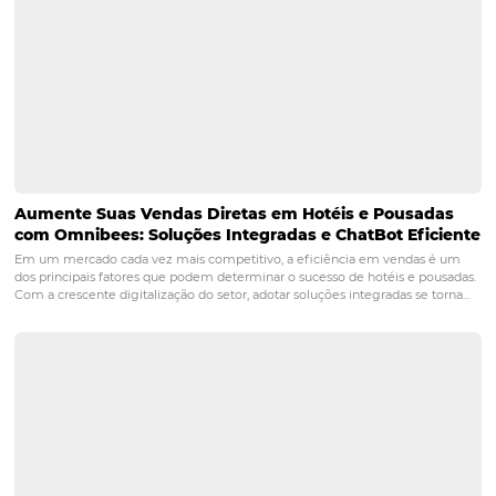
relacionamento nas redes sociais
para fidelizar os seu
hóspedes e garantir o sucesso progressivo da sua empre
POST ANTERIOR
Como o comportamento do consumidor 
relação com os hotéis?
PRÓXIMO POST
Como posso divulgar meu hotel da maneira
mais assertiva possível?
Posts relacionados