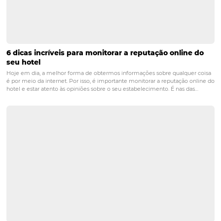
Aumente Suas Vendas Diretas em Hotéis e Pous
com Omnibees: Soluções Integradas e ChatBot Ef
Em um mercado cada vez mais competitivo, a eficiência em venda
dos principais fatores que podem determinar o sucesso de hotéis e 
Com a crescente digitalização do setor, adotar soluções integradas s
essencial para maximizar as…