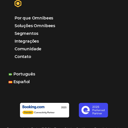
Distribuição
Marketing
POSTS RECENTES
Hotel Report 2026 revela números e apont
oportunidades para destinos brasileiros
Corpus Christi 2026 revela demanda mais
distribuída e oportunidades para turismo n
Corpus Christi 2026: destinos mais procur
tendências de compra dos viajantes