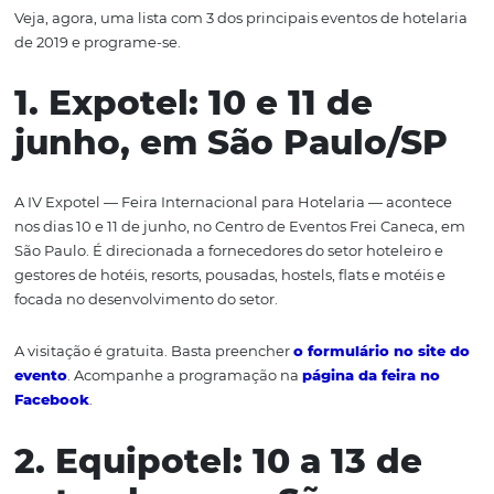
É importante estar sempre atualizado para vencer a
concorrência e oferecer um serviço de qualidade aos clie
Além disso, participar de eventos é uma boa oportunida
divulgação do seu hotel e de receber insights que pode
grandes lucros até na
baixa temporada
.
Veja, agora, uma lista com 3 dos principais eventos de ho
de 2019 e programe-se.
1. Expotel: 10 e 11 de
junho, em São Paulo/
A IV Expotel — Feira Internacional para Hotelaria — aco
nos dias 10 e 11 de junho, no Centro de Eventos Frei Can
São Paulo. É direcionada a fornecedores do setor hotelei