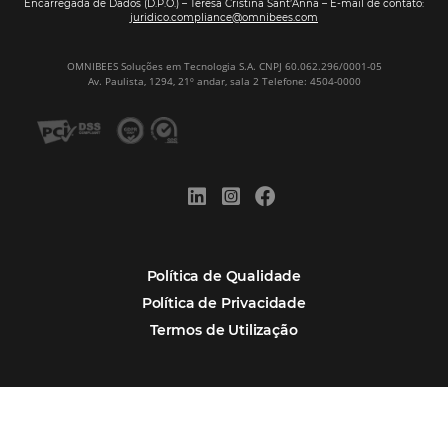
Nova integração Niara + Asksuite: transfo
conversas em reservas
Estudo da Omnibees aponta que reservas 
hotéis cresceram 8% em 2025
Assine nossa
Newsletter