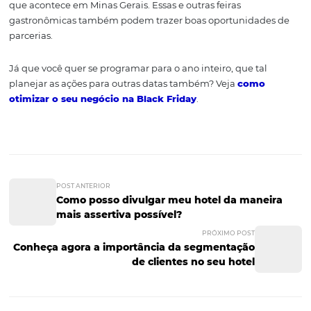
considerada a feira mais efetiva em negócios turísticos 
América Latina.
Segundo pesquisa da Universidade Federal de Caxias do 
edição de 2018, que promoveu 250 palestras e workshop
R$ 300 milhões em negócios e recebeu 15 mil participan
evento conta com o Meeting Festuris - Conteúdo e Netw
com diversos painéis de conhecimento que ocorrem pel
manhã. Para saber mais, acesse a
página oficial da feir
Esses são alguns dos eventos de hotelaria que acontece
ano no Brasil, mas existem outras feiras e exposições
internacionais e é preciso ficar de olho nas novidades. O
ideia é participar de eventos correlatos, como a Brasil Bra
voltada ao setor cervejeiro; e a Semana Internacional do 
que acontece em Minas Gerais. Essas e outras feiras
gastronômicas também podem trazer boas oportunidad