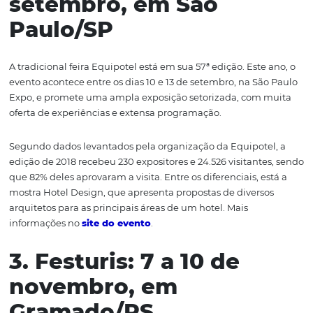
gestores de hotéis, resorts, pousadas, hostels, flats e moté
focada no desenvolvimento do setor.
A visitação é gratuita. Basta preencher
o formulário no 
evento
. Acompanhe a programação na
página da feira
Facebook
.
2. Equipotel: 10 a 13 d
setembro, em São
Paulo/SP
A tradicional feira Equipotel está em sua 57ª edição. Este
evento acontece entre os dias 10 e 13 de setembro, na Sã
Expo, e promete uma ampla exposição setorizada, com
oferta de experiências e extensa programação.