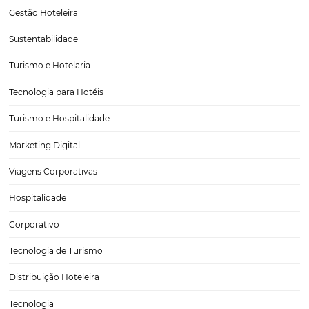
operadoras de turismo desempenham um papel fundamental na dis
de serviços hoteleiros. Com a evolução do mercado e o cresciment
digitalização, a forma como…
Café da manhã: Uma das estrelas principais do H
O café da manhã é uma das refeições mais importantes do dia e, q
trata de hotéis e pousadas, ele se torna uma das estrelas principais d
experiência do hóspede. Não apenas por ser uma oportunidade de o