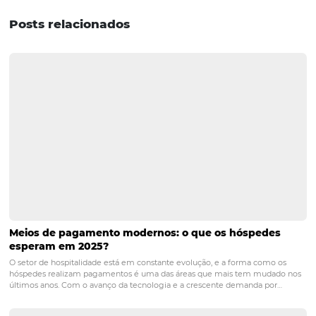
parcerias.
Já que você quer se programar para o ano inteiro, que ta
planejar as ações para outras datas também? Veja
com
otimizar o seu negócio na Black Friday
.
POST ANTERIOR
Como posso divulgar meu hotel da man
mais assertiva possível?
PRÓXIMO POST
Conheça agora a importância da segmentação
de clientes no seu hotel