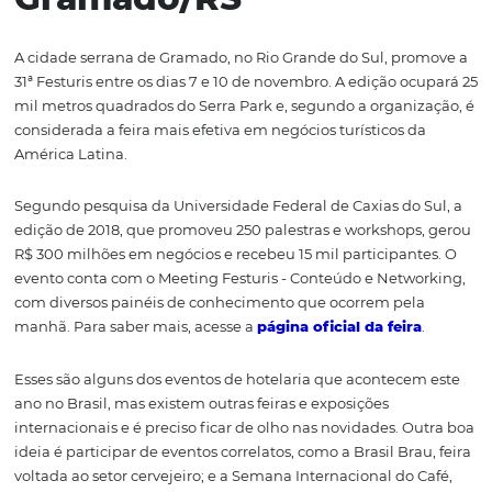
Segundo dados levantados pela organização da Equipot
edição de 2018 recebeu 230 expositores e 24.526 visitant
que 82% deles aprovaram a visita. Entre os diferenciais, e
mostra Hotel Design, que apresenta propostas de divers
arquitetos para as principais áreas de um hotel. Mais
informações no
site do evento
.
3. Festuris: 7 a 10 de
novembro, em
Gramado/RS
A cidade serrana de Gramado, no Rio Grande do Sul, pr
31ª Festuris entre os dias 7 e 10 de novembro. A edição o
mil metros quadrados do Serra Park e, segundo a organi