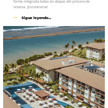
CENTRAL DE RESERVAS:
convierta cotizaciones fuera de
línea en reservas en línea
Una solución que ayuda a los hoteleros a
incrementar la conversión de cotizaciones
recibidas por Email, Teléfono y Whatsapp, de una
forma sencilla y práctica. Permitiendo gestionar 
forma integrada todas las etapas del proceso de
reserva. ¡Encontrarse!