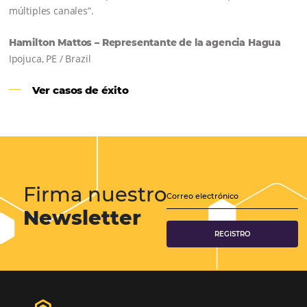
Samoa Beach Resort:
Cliente
Omnibees
“
Esto facilita mucho la operación del día a día,