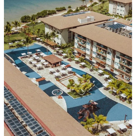
línea en reservas en línea
Una solución que ayuda a los hoteleros a
incrementar la conversión de cotizaciones
recibidas por Email, Teléfono y Whatsapp, de una
forma sencilla y práctica. Permitiendo gestionar 
forma integrada todas las etapas del proceso de
reserva. ¡Encontrarse!
Sigue leyendo...