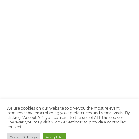
Encarregada de Dados (D.P.O.) – Teresa Cristina Sant’Anna – E-mail de
juridico.compliance@omnibees.com
OMNIBEES Soluções em Tecnologia S.A. CNPJ 60.062.296/0001-0
Av. Paulista, 1294, 21º andar, sala 2 Telefone: 4504-0000
Política de Calidad
Política de Privacidad
Términos y condiciones de uso