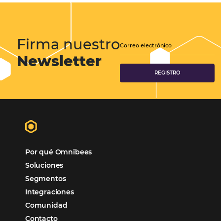
Samoa Beach Resort:
Cliente
Omnibees
“
Esto facilita mucho la operación del día a día,
organizando todos los procesos y campañas de
Otro beneficio es la facilidad de uso por p
promoción.
los equipos de Contenido, Rendimiento, CRM y Ventas. Y
tercer beneficio es la posibilidad de realizar campañas 
múltiples canales”.
Hamilton Mattos – Representante de la agencia H
Ipojuca, PE / Brazil