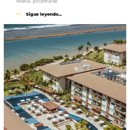
CENTRAL DE RESERVAS:
convierta cotizaciones fuera de
línea en reservas en línea
Una solución que ayuda a los hoteleros a
incrementar la conversión de cotizaciones
recibidas por Email, Teléfono y Whatsapp, de una
forma sencilla y práctica. Permitiendo gestionar 