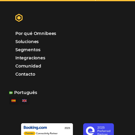
Samoa Beach Resort:
Cliente
Omnibees
“
Esto facilita mucho la operación del día a día,
organizando todos los procesos y campañas de
Otro beneficio es la facilidad de uso por p
promoción.
los equipos de Contenido, Rendimiento, CRM y Ventas. Y
tercer beneficio es la posibilidad de realizar campañas 
múltiples canales”.
Hamilton Mattos – Representante de la agencia H
Ipojuca, PE / Brazil
Ver casos de éxito