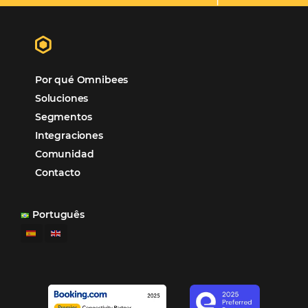
Omnibees
“
Esto facilita mucho la operación del día a día,
organizando todos los procesos y campañas de
Otro beneficio es la facilidad de uso por p
promoción.
los equipos de Contenido, Rendimiento, CRM y Ventas. Y
tercer beneficio es la posibilidad de realizar campañas 
múltiples canales”.
Hamilton Mattos – Representante de la agencia H
Ipojuca, PE / Brazil
Ver casos de éxito