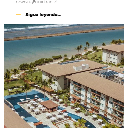
CENTRAL DE RESERVAS:
convierta cotizaciones fuera de
línea en reservas en línea
Una solución que ayuda a los hoteleros a
incrementar la conversión de cotizaciones
recibidas por Email, Teléfono y Whatsapp, de una
forma sencilla y práctica. Permitiendo gestionar 
forma integrada todas las etapas del proceso de
reserva. ¡Encontrarse!