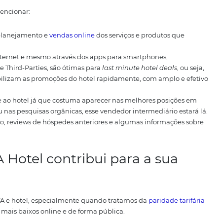
bilizados na OTA de acordo com a definição do hotel e a co
adas.
dade nas OTA´s é algo muito dinâmico, afinal deve seguir a
do hotel, que pode e deve sempre se adaptar a fatores co
nto de eventos de última hora etc.
ções entre OTA e Hotel podem ocorrer de várias maneiras, p
vem buscar contato com as OTA’s para verificar possibilid
istribuição hoteleira
via Onli
 a
distribuição de reservas
, quanto para os clientes e é por