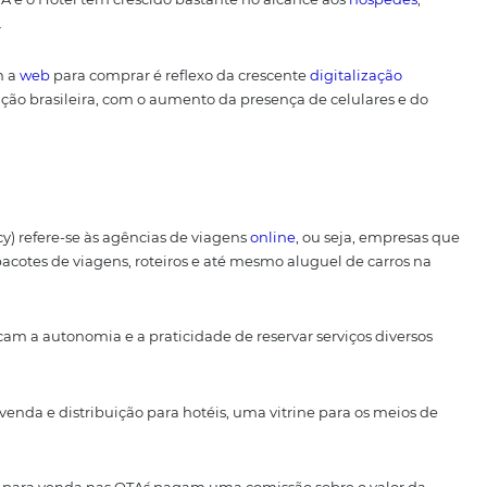
o mercado, não é mesmo?
% de
brasileiros
comprando passagens, diárias online e, 94
 destinos das férias, se orientando sobre a jornada.
 entre a
OTA e o Hotel
tem crescido bastante no alcance ao
artphones.
ue preferem a
web
para comprar é reflexo da crescente
digi
da população brasileira, com o aumento da presença de ce
ravel Agency) refere-se às agências de viagens
online
, ou s
assagens, pacotes de viagens, roteiros e até mesmo aluguel