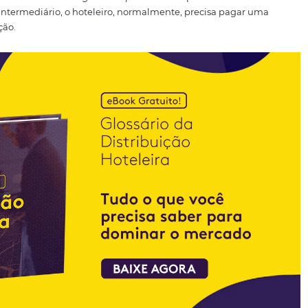
o serviço da OTA para hotel
uição online, a relação da OTA com o hotel acontece por me
 mais comum é o chamado
Allotment
, termo em inglês que 
otel para as agências online.
 de apartamentos ou
room nights
é disponibilizado pelo 
vés de um intermediário, o hoteleiro, normalmente, preci
essa operação.