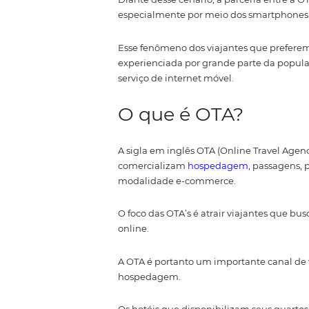
A era digital já tomou conta d
No mercado de
viagens
, são 64
o celular para pesquisar sobre os
Diante desse cenário, a parceria
especialmente por meio dos sm
Esse fenômeno dos viajantes q
experienciada por grande parte 
serviço de internet móvel.
O que é OTA?
A sigla em inglês OTA (Online T
comercializam
hospedagem
, p