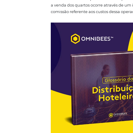
- Booking.com;
- Expedia.com;
- Submarino Viagens;
- Hoteis.com;
- Ctrip;
- Bestday;
- Kayak;
Como funciona 
Na condição de canal de distrib
acordos. O tipo de negociação
quartos ou diárias alocados do h
O
Allotment
indica que um lote
a venda dos quartos ocorre atra
comissão referente aos custos d