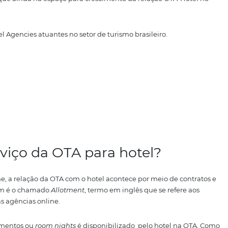
rre na área de distribuição hoteleira online. A agência at
ion
Channel
, que anuncia e possibilita as
reservas
dos quarto
 meios para o hoteleiro vender seus apartamentos na inter
as das agências no Brasil
Site de Turismo PANROTAS, especialistas debateram o futu
m afirmar que ainda há espaço para crescimento da relaç
nline Travel Agencies atuantes no setor de turismo brasilei