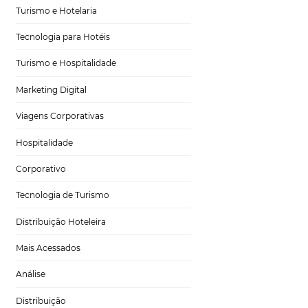
Tecnologia no Turismo
% dos
viajantes
usa
Gestão Hoteleira
Sustentabilidade
s
hóspedes
,
Turismo e Hotelaria
Tecnologia para Hotéis
talização
lulares e do
Turismo e Hospitalidade
Marketing Digital
Viagens Corporativas
Hospitalidade
eja, empresas que
 de carros na
Corporativo