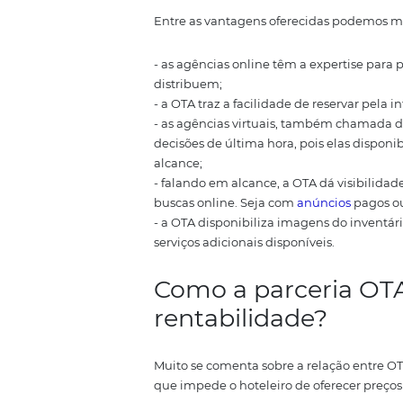
Os quartos e preços são disponi
sobre o valor das reservas realiz
A gestão de preços e disponibili
precificação e posicionamento 
demanda, sazonalidade, surgime
As negociações, acordos e opera
gestores de
hotéis e pousadas
de
Benefícios da
d
Agencies
A OTA traz benefícios tanto para