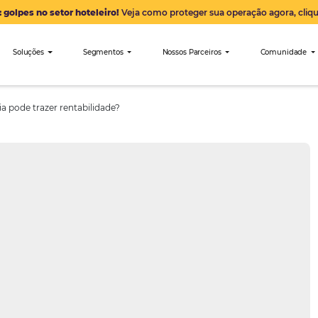
Alerta: golpes no setor hoteleiro!
Veja como proteger sua 
nibees
Soluções
Segmentos
Nossos Parceiro
ssa parceria pode trazer rentabilidade?