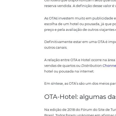
modalidade e-commerce.
O foco das OTA’s é atrair viajan
online.
A OTA é portanto um importante 
hospedagem.
Os hotéis que disponibilizam s
reserva vendida. A definição des
As OTA´s investem muito em publ
escolha de um hotel ou pousada
preço e pela avaliação de outros
Definitivamente estar em uma O