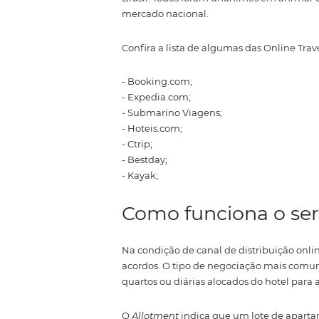
outros canais.
A relação entre OTA e Hotel oco
vendas de quartos ou
Distribut
hotel ou pousada na internet.
Em síntese, as OTA’s são um dos
OTA-Hotel
: algum
Na edição de 2018 do Fórum do 
Brasil. Todos foram unânimes e
mercado nacional.
Confira a lista de algumas das O