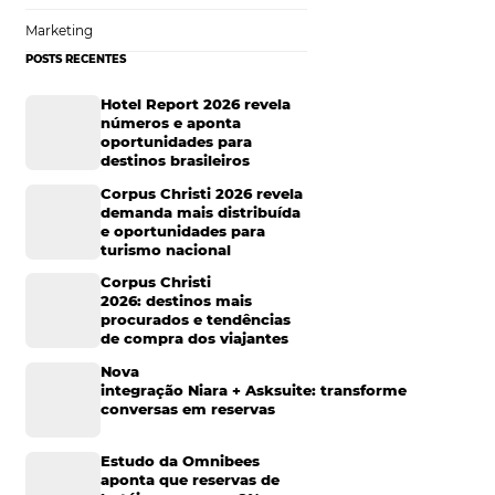
Tecnologia de Turismo
iços diversos
Distribuição Hoteleira
Mais Acessados
ra os meios de
Análise
Distribuição
e o valor da
 parceria.
Marketing
POSTS RECENTES
acilitarem a
hospedagem por
Hotel Report 2026 rev
números e aponta
, estrutura etc.
oportunidades para
destinos brasileiros
iam alcançados em
Corpus Christi 2026 re