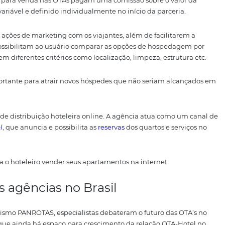
tes que buscam a autonomia e a praticidade de reservar serv
canal de venda e distribuição para hotéis, uma vitrine pa
eus quartos para venda nas OTA´s pagam uma comissão sobr
se valor é variável e definido individualmente no início da
icidade e ações de marketing com os viajantes, além de f
, já que possibilitam ao usuário comparar as opções de 
 viajantes em diferentes critérios como localização, limpeza
TA é importante para atrair novos hóspedes que não ser