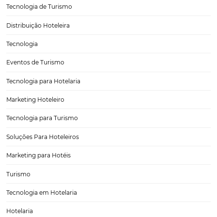
fatores que tornaram a proteção de dados uma das prioridades no 
o avanço da tecnologia digital,…
A LGPD atinge diretamente a hotelaria? (Bee2Pa
O seu hotel utiliza dados dos hóspedes para alguma forma de pag
a resposta for sim, é recomendável que seu estabelecimento se ad
normas da Lei Geral de Proteção de Dados — LGPD — o mais rápid
possível…