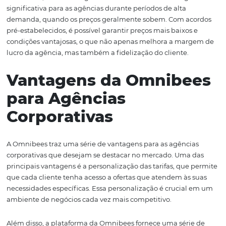
empresas buscam soluções mais econômicas e personal
para suas necessidades de viagem e hospedagem.
Com a tecnologia da Omnibees, as agências podem ger
essas tarifas de forma eficiente, garantindo que cada cli
receba a oferta mais adequada ao seu perfil e às suas
demandas. Isso é possível graças a um sistema de distri
que permite a configuração de tarifas específicas para
diferentes contas corporativas, melhorando a experiênci
cliente e aumentando a competitividade da agência.
Além disso, as tarifas negociadas oferecem uma vanta
significativa para as agências durante períodos de alta
demanda, quando os preços geralmente sobem. Com a
pré-estabelecidos, é possível garantir preços mais baixos
condições vantajosas, o que não apenas melhora a ma
lucro da agência, mas também a fidelização do cliente.