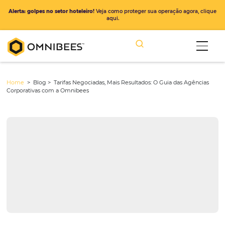
Alerta: golpes no setor hoteleiro!
Veja como proteger sua operação ago
aqui.
Home
> Blog >
Tarifas Negociadas, Mais Resultados: O Guia das A
Corporativas com a Omnibees