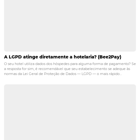
Durante períodos de alta demanda, a Omnibees permit
agências garantam tarifas mais baixas e condições vant
por meio de acordos pré-estabelecidos, melhorando sua
margem de lucro e a experiência do cliente.
POST ANTERIOR
Integração com GDS, conectividade dire
suporte em tempo real: Omnibees para
agências que querem escalar