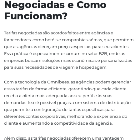
Se você está à frente de uma agência B2B, este artigo é 
você. Vamos analisar as vantagens que a tecnologia da
Omnibees oferece, como ela pode ser implementada e 
resultados podem ser esperados. Ao final, esperamos qu
se sinta preparado para transformar a sua abordagem e
alavancar os resultados da sua agência.
O que são Tarifas
Negociadas e Como
Funcionam?
Tarifas negociadas são acordos feitos entre agências e
fornecedores, como hotéis e companhias aéreas, que p
que as agências ofereçam preços especiais para seus cli
Essa prática é especialmente comum no setor B2B, onde