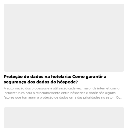
que as agências ofereçam preços especiais e condições
vantajosas para seus clientes corporativos.
2. Como a tecnologia da
Omnibees pode ajudar minha
agência?
A tecnologia da Omnibees permite que sua agência ger
tarifas de forma eficiente, personalize ofertas para client
específicos e utilize dados analíticos para entender mel
comportamento do cliente, aumentando a satisfação e 
fidelização.
3. Quais são os benefícios de 
a Omnibees em períodos de a
demanda?