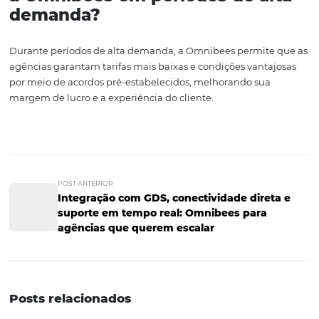
permitem que as agências operem com mais eficiência 
eficácia.
Por fim, ao aproveitar todas as vantagens que a tecnolo
Omnibees oferece, sua agência pode se tornar uma refe
no mercado B2B, construindo relacionamentos duradou
mutuamente benéficos com seus clientes. A hora de agi
agora: comece a explorar o potencial da Omnibees e tr
sua abordagem de negócios.
Perguntas e Respostas
1. O que são tarifas negociada
Tarifas negociadas são acordos feitos entre agências e
fornecedores, como hotéis e companhias aéreas, que p