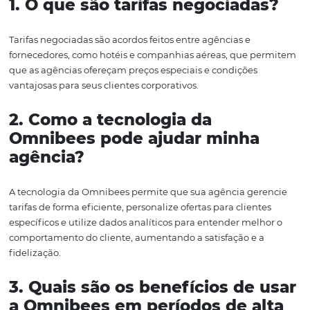
e oferecer o melhor para seus clientes.
Conclusão
Em um mercado cada vez mais competitivo, as agência
corporativas precisam encontrar maneiras de se diferenc
oferecer serviços que realmente atendam às necessidad
seus clientes. A tecnologia da Omnibees, com suas tarifa
negociadas e personalizadas, se apresenta como uma s
eficaz para alcançar esse objetivo.
Com a implementação adequada, as agências podem n
apenas melhorar suas margens de lucro, mas também fi
seus clientes, garantindo acesso a benefícios exclusivos
fazem a diferença em períodos de alta demanda. O contr
segurança proporcionados pela plataforma Omnibees