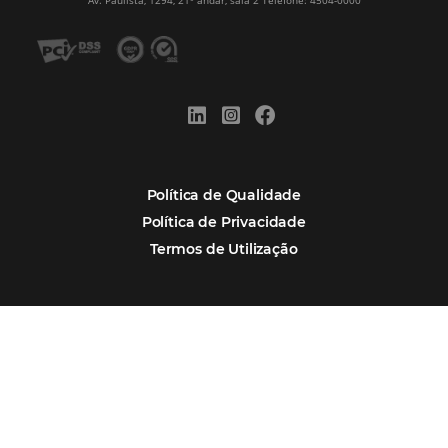
Marketing
POSTS RECENTES
Hotel Report 2026 revela números e apont
oportunidades para destinos brasileiros
Corpus Christi 2026 revela demanda mais
distribuída e oportunidades para turismo n
Corpus Christi 2026: destinos mais procur
tendências de compra dos viajantes
Nova integração Niara + Asksuite: transfo
conversas em reservas