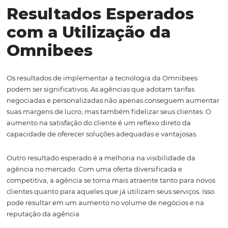
A implementação da tecnologia da Omnibees em sua a
pode parecer um desafio, mas com as diretrizes certas, e
processo se torna muito mais simples. O primeiro passo 
integração da plataforma com os sistemas já utilizados 
agência. A Omnibees oferece suporte para garantir que 
transição seja suave e sem interrupções nos serviços.
Uma vez que a plataforma esteja integrada, é important
a equipe para utilizar todas as funcionalidades disponíve
Omnibees Academy é um excelente recurso que oferece
e webinars para capacitar os colaboradores e garantir q
aproveitem ao máximo as ferramentas disponíveis.
Além disso, o monitoramento contínuo dos resultados é
essencial. A utilização de ferramentas analíticas permiti
agência acompanhe o desempenho das tarifas negocia