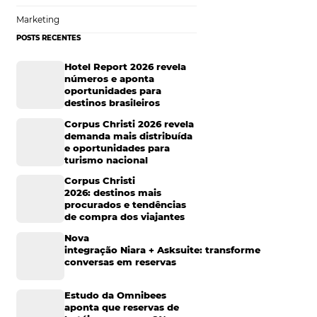
 negócios
a pesquisa
Tecnologia de Turismo
r uma decisão. As
Distribuição Hoteleira
so, já que passam
rritório nacional.
Mais Acessados
lhares e aumentar
Análise
vam em
Distribuição
el?
Marketing
POSTS RECENTES
or meio de
Hotel Report 2026 rev
ordo com o
site
números e aponta
oportunidades para
destinos brasileiros
Corpus Christi 2026 re