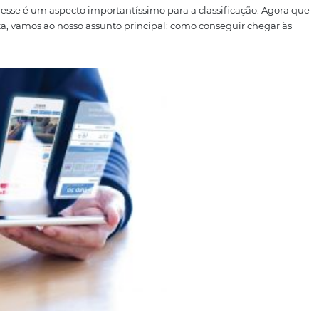
am a qualidade da
experiência do cliente
naquele estabel
(a opção de 1 a 5 estrelas, na qual o número correspondente
otas iguais, o critério de desempate é o maior número de
nticidade, as avaliações mais novas têm maior valor que a
 elas representam uma experiência mais atualizada na h
de atenção! Tanto as avaliações positivas quanto as
negati
ecentes. Portanto, caso você tenha comentários ruins mais 
 serão contabilizados Por fim, quanto maior a quantidade
ender se a experiência naquele hotel valerá a pena ou nã
s e OTAs, esse é um aspecto importantíssimo para a classi
ção é feita, vamos ao nosso assunto principal: como cons