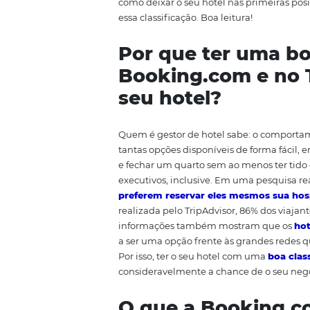
hospedagem. Desde pequenas po
no momento de captar clientes e
utilizados para mapear informaç
número de quartos
e comodida
primeiras opções são as mais co
pesquisa caso as primeiras posiç
como deixar o seu hotel nas pri
essa classificação. Boa leitura!
Por que ter um
Booking.com e
seu hotel?
Quem é gestor de hotel sabe: 
tantas opções disponíveis de fo
e fechar um quarto sem ao menos