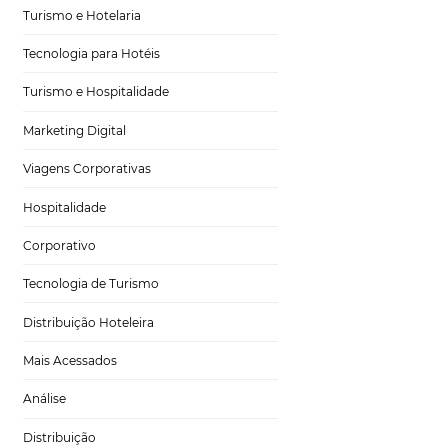
am do meio
on-line
algoritmos são
Tecnologia no Turismo
 por preços,
. Em geral, as
Gestão Hoteleira
a página de
Sustentabilidade
s trazer dicas de
r como eles fazem
Turismo e Hotelaria
Tecnologia para Hotéis
Turismo e Hospitalidade
 para o
Marketing Digital
Viagens Corporativas
as mudou. Com
Hospitalidade
 pesquisa de preços
 melhor opção para
Corporativo