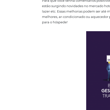
2# Seja honesto
Este é um dos pontos que mais 
promessas que não condizem com
não anuncie serviços que não p
exemplo. É melhor omitir tais in
expectativas que não serão atend
momento da classificação no
si
3# Pesquise os 
Outra forma de entender em quai
hóspedes estão comentando de p
e verificar se os comentários ne
para implementar à sua hospe