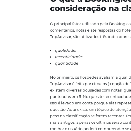
executivos, inclusive. Em uma 
preferem reservar eles mesm
realizada pelo TripAdvisor, 86%
informações também mostram 
a ser uma opção frente às gran
Por isso, ter o seu hotel com um
consideravelmente a chance de o
O que a Booki
consideração n
O principal fator utilizado pela
comentários, notas e até respos
TripAdvisor, são utilizados três 
qualidade;