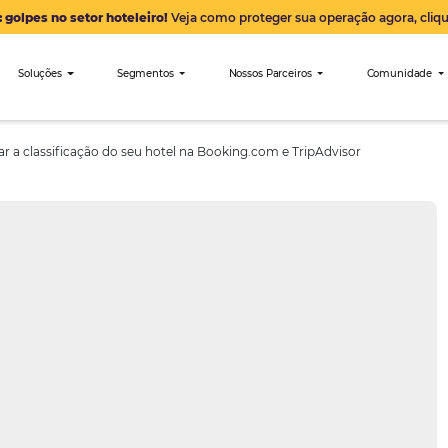
Alerta: golpes no setor hoteleiro!
Veja como proteger sua 
nibees
Soluções
Segmentos
Nossos Parceiro
para aumentar a classificação do seu hotel na Booking.com e Tri