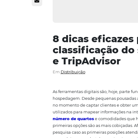
8 dicas efic
classificaçã
e TripAdviso
Em
Distribuição
As ferramentas digitais são, ho