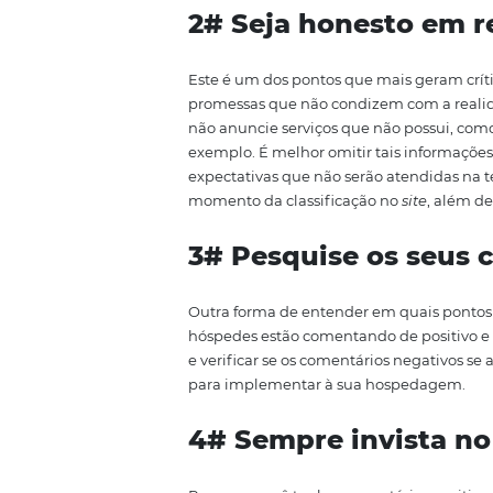
hotel em met
Após entender o tópico anterior,
boa impressão que o hotel irá de
em experiência 4satisfatória e i
1# Dedique temp
metabuscadore
O primeiro passo para conquist
para o seu hóspede. Esse é o pr
descrição detalhada e fiel fará 
ainda deixar comentários positiv
tudo o que é relevante para um 
(caso ofereça), espaços de convi
benefícios da sua hospedagem d