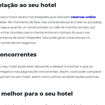
abuscadores
 fica claro que um dos principais indicadores para uma boa
ixar no hóspede. Por esse motivo, desenvolvemos oito dica
nformações claras que irão tornar o viajante seu cliente fi
o à página do seu hotel nos
s
ar uma boa classificação é manter uma página com infor
incipal ponto porque irá influenciar diretamente nos demai
com que o viajante se sinta confiante em realizar a reserva 
os para outros potenciais clientes. Invista em
fotos de qu
hóspede fechar uma reserva: cama, quartos, banheiro, vis
vência etc. O importante é não ter pressa e descrever e most
e forma clara.