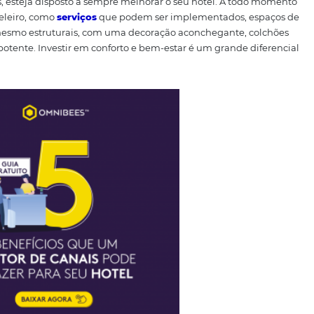
 em relação ao seu hotel
geram críticas e maior receio nos hóspedes que realizam
r
 a realidade. No momento de falar das características do
ossui, como água quente, ar-condicionado ou café da manh
formações e tirar dúvidas caso o cliente entre em contato d
idas na tentativa de atrair hóspedes. Isso pode gerar nota
te
, além de comentários negativos.
seus concorrentes
s pontos o seu hotel pode estar deixando a desejar é anal
ositivo e negativo nas páginas de concorrentes. Assim, 
gativos se aplicam ao seu hotel, assim como utilizar as obse
dagem.