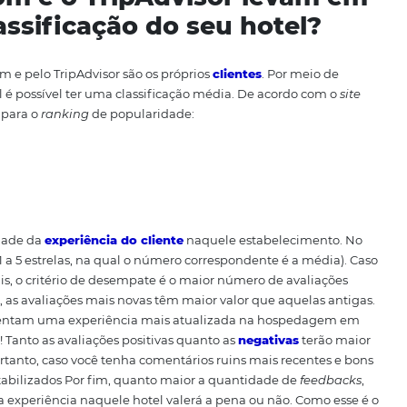
pesquisa realizada pela Booking.com,
65% dos viajantes a
os sua hospedagem
e fazer isso de forma
on-line
. Em outr
 dos viajantes fazem pesquisas pela internet antes de toma
que os
hotéis
pequenos são os que mais se beneficiam dis
des redes que possuem uma marca consolidada em todo o te
a
boa classificação em
sites
de pesquisa irá atrair mais o
 seu negócio entrar na lista desse viajante.
ng.com e o TripAdvisor le
a classificação do seu hot
 Booking.com e pelo TripAdvisor são os próprios
clientes
. P
tas do hotel é possível ter uma classificação média. De ac
indicadores para o
ranking
de popularidade: