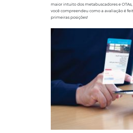
recenticidade;
quantidade
No primeiro, os hóspedes avali
TripAdvisor é feita por círculos 
existam diversas pousadas com n
pontuadas em 5. No quesito rece
Isso é levado em conta porque
questão. Aqui existe um tópico 
peso na classificação se forem r
mais antigos, apenas os últimos
melhor o usuário poderá compre
maior intuito dos metabuscadore
você compreendeu como a avalia
primeiras posições!