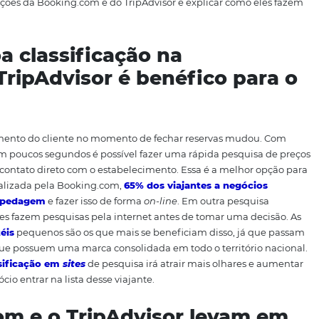
usadas até grandes redes hoteleiras, todos se benefici
 obter uma classificação do seu hotel. Nos
sites
de busca, 
ões na internet. No segmento de hotelaria, eles vão buscar
des que hóspedes estão procurando para sua hospedagem
biçadas. Afinal, os hóspedes não costumam ir até a terceir
ões atendam a todos os seus requisitos. Neste artigo, vamo
meiras posições da Booking.com e do TripAdvisor e explica
a boa classificação na
 no TripAdvisor é benéfico
o comportamento do cliente no momento de fechar reserv
rma fácil, em poucos segundos é possível fazer uma rápida
 ter tido contato direto com o estabelecimento. Essa é a