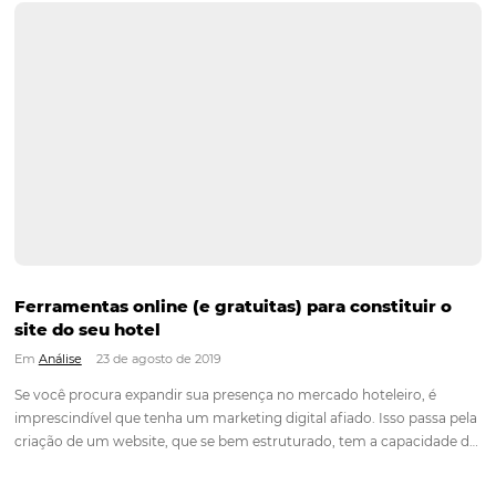
Como implantar práticas sustentáveis no seu 
Em
Análise
10 de setembro de 2019
Atualmente a responsabilidade que uma empresa tem com 
ambiente não é apenas uma preocupação consciente, ser sus
ou buscar incorporar práticas sustentáveis fazem parte de um
de vida. Estilo esse que pode inclusive, ser um atrativo difere