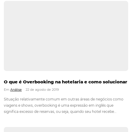
Ferramentas online (e gratuitas) para constitu
site do seu hotel
Em
Análise
23 de agosto de 2019
Se você procura expandir sua presença no mercado hoteleiro
imprescindível que tenha um marketing digital afiado. Isso p
criação de um website, que se bem estruturado, tem a capac
levar sua marca a outro patamar. A grande…