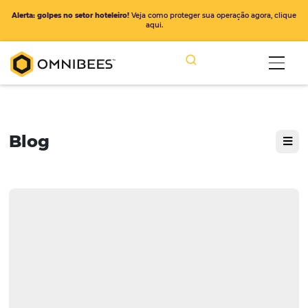
Alerta: golpes no setor hoteleiro!
Veja como proteger sua operação ago
aqui.
Blog