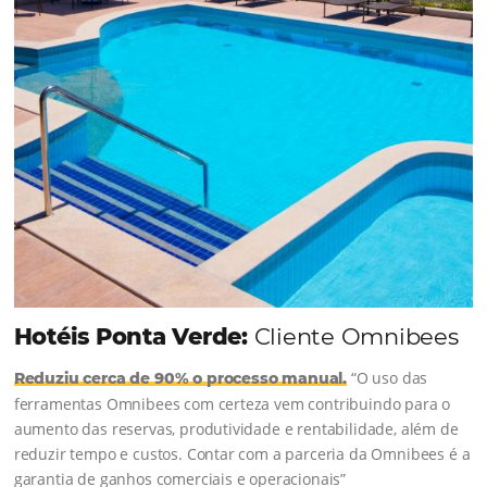
Como o Le Canton
Aumentou
em 1.000% Suas Vendas
na
Black Friday
Em datas estratégicas como a Black Friday, cada
dia conta — e cada clique pode se transformar e
uma reserva. O Le Canton entendeu esse desafio 
junto à equipe da Niara, implementou duas
soluções da Omnibees de forma ágil e eficaz. O
resultado? Um aumento…
Continue lendo…