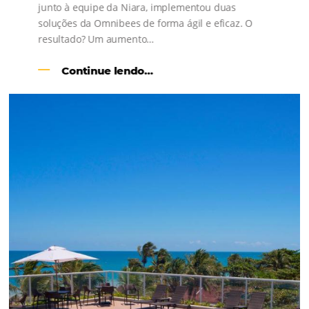
específico é na área de hotéis não é diferente. Termos como 
check-out, Day use, entre outros. Embora pareçam palavras
familiares para muita gente, ainda há aquelas pessoas que se
confundem…
Comunidade
Omnibees
Consulte nossos conteúdos, siga as novidades e 
os depoimentos de nossos clientes.
s
l