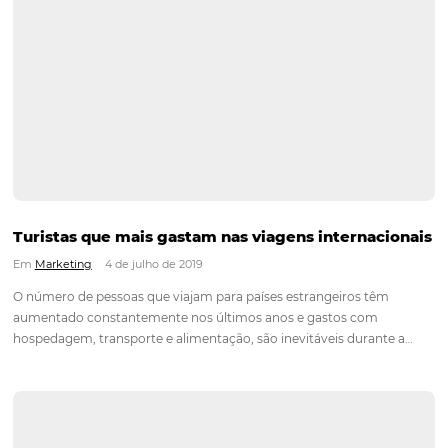
Sites para contratar profissionais de hotelaria
Em
Análise
19 de agosto de 2019
Parte da burocracia ao administrar um hotel, ou qualquer ou
empresa, está no manejo dos seus colaboradores. Contrata
funcionário é crucial para o reconhecimento da qualidade do
serviço. Desta forma se faz necessário que o processo seleti