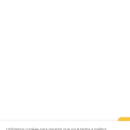
Encarregada de Dados (D.P.O.) – Teresa Cristina Sant’Anna – E-mail de
juridico.compliance@omnibees.com
OMNIBEES Soluções em Tecnologia S.A. CNPJ 60.062.296/0001-0
Av. Paulista, 1294, 21º andar, sala 2 Telefone: 4504-0000
Política de Qualidade