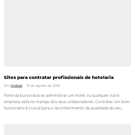
O que é Overbooking na hotelaria e como sol
Em
Análise
22 de agosto de 2019
Situação relativamente comum em outras áreas de negócio
viagens e shows, overbooking é uma expressão em inglês qu
significa excesso de reservas, ou seja, quando seu hotel rece
reservas acima da capacidade máxima. Embora seja utilizado
companhias de…