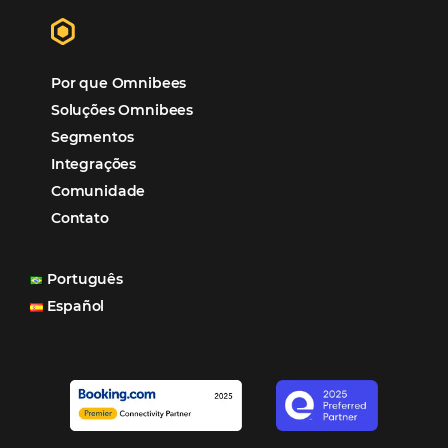
Mais Acessados
Análise
Distribuição
Marketing
POSTS RECENTES
Hotel Report 2026 revela números e apont
oportunidades para destinos brasileiros
Corpus Christi 2026 revela demanda mais
distribuída e oportunidades para turismo n