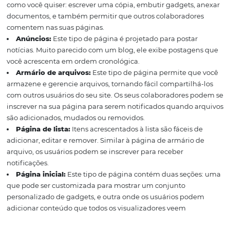
o site do seu hotel ficará hospedado na internet).
Melhor
programa de fidelidade do seu hotel
,
clicando aqui!
O
característica importantíssima do Wordpress é sua estru
facilita a aplicação de conceitos de
SEO
. Com o plugin S
fica muito prática a utilização de mecanismos que mel
visibilidade orgânica do seu site e aumentam o número
acessos.
Google Sites
Por último temos o Google Sites.
não poderia ser diferente, mais um produto da Google q
alto padrão de qualidade da empresa.
Originalmente 
de Jotspot, teve sua arquitetura completamente renovad
relançada com esse novo nome.
Além das característica
outras ferramentas apresentadas anteriormente, o Googl
oferece tipos diferentes de páginas:
Página da web:
Você pode organizar este tipo de pá
como você quiser: escrever uma cópia, embutir gadgets,
documentos, e também permitir que outros colaborado