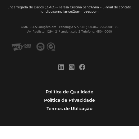
Corpus Christi 2026: destinos mais procur
tendências de compra dos viajantes
Nova integração Niara + Asksuite: transfo
conversas em reservas
Estudo da Omnibees aponta que reservas 
hotéis cresceram 8% em 2025