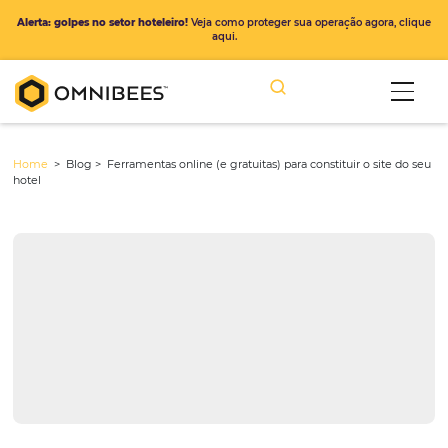
Alerta: golpes no setor hoteleiro!
Veja como proteger sua operação ago
aqui.
Home
> Blog >
Ferramentas online (e gratuitas) para constituir o s
hotel