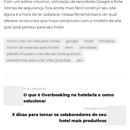
comentem nas suas páginas.
Anúncios:
Este tipo de página é projetado para posta
notícias. Muito parecido com um blog, ele exibe postag
você acrescenta em ordem cronológica.
Armário de arquivos:
Este tipo de página permite q
armazene e gerencie arquivos, tornando fácil compartil
com outros usuários do seu site. Os seus colaboradores
inscrever na sua página para serem notificados quando 
são adicionados, mudados ou removidos.
Página de lista:
Itens acrescentados à lista são fáceis
adicionar, editar e remover. Similar à página de armário
arquivo, os usuários podem se inscrever para receber
notificações.
Página inicial:
Este tipo de página contém duas seçõ
que pode ser customizada para mostrar um conjunto
personalizado de gadgets, e outra onde os usuários po
adicionar conteúdo que todos os visualizadores veem