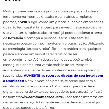
de consolidar uma clientela fiel são remotas.
Caso esteja
indeciso sobre por onde começar aqui, selecionamos a
das ferramentas gratuitas que você pode utilizar para el
primeiro
site do seu hotel
. Confira!
WIX
Muito provavelmente você já viu alguma propagando d
ferramenta na internet. Gratuita e com vários templates
padrões, o
WIX
surgiu como um grande aliado de empre
que não tem capital financeiro para investir na criação
site.
Após um simples cadastro, você já pode selecionar 
de
hotelaria
e começar a personalizar seu site sem ser
necessário possuir conhecimentos em programação. Uti
da tecnologia “arrasta & solta”, fica bem prático para qu
pessoa elaborar um layout característico de seu
empreendimento.
Além dessas facilidades, você tamb