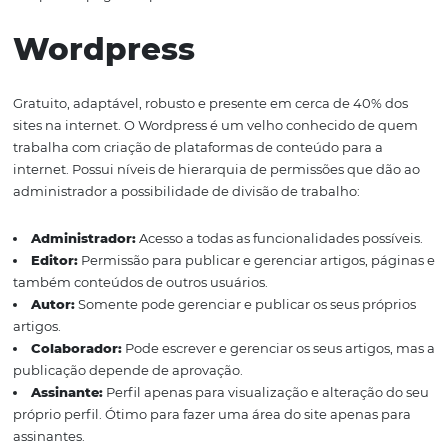
consegue elaborar uma versão mobile de seu website,
aumentando o alcance do seu conteúdo e assim ampli
suas vendas.
AUMENTE as reservas diretas do seu hot
a Omnibees!
No WIX você não precisa se preocupar com
registro do seu site, porém sua URL que é o que você de
digitar na barra de texto dos navegadores para acessá-lo
no formato
wix.com/nomedoseusite.
Caso tenha inter
deixar um endereço totalmente seu, você deve adquirir
dos planos pagos da plataforma.
Wordpress
Gratuito, adaptável, robusto e presente em cerca de 40
sites na internet. O Wordpress é um velho conhecido d
trabalha com criação de plataformas de conteúdo para 
internet.
Possui níveis de hierarquia de permissões que 