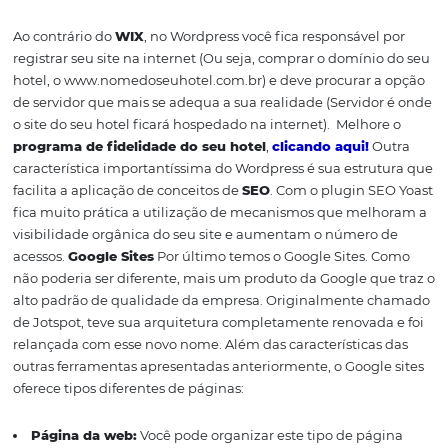
administrador a possibilidade de divisão de trabalho:
Administrador:
Acesso a todas as funcionalidades pos
Editor:
Permissão para publicar e gerenciar artigos, 
também conteúdos de outros usuários.
Autor:
Somente pode gerenciar e publicar os seus pr
artigos.
Colaborador:
Pode escrever e gerenciar os seus artig
publicação depende de aprovação.
Assinante:
Perfil apenas para visualização e alteraçã
próprio perfil. Ótimo para fazer uma área do site apenas
assinantes.
Ao contrário do
WIX
, no Wordpress você fica responsável
registrar seu site na internet (Ou seja, comprar o domíni
hotel, o www.nomedoseuhotel.com.br) e deve procurar 
de servidor que mais se adequa a sua realidade (Servido