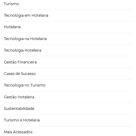
Como implantar práticas sustentáveis no seu hot
Atualmente a responsabilidade que uma empresa tem com o meio
ambiente não é apenas uma preocupação consciente, ser sustentáv
buscar incorporar práticas sustentáveis fazem parte de um estilo de v
esse que pode inclusive, ser um atrativo diferencial…
CATEGORIAS
Tecnologia para Hotéis
Turismo e Hospitalidade
Marketing Digital
Viagens Corporativas
Hospitalidade
Corporativo