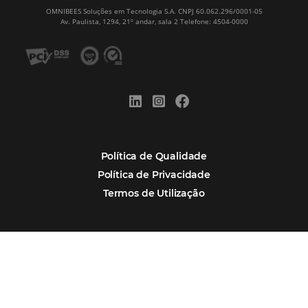
Hotéis Ponta Verde:
Cliente Omni
“O uso d
Reduziu cerca de 90% o processo manual.
ferramentas Omnibees com certeza vem contribuindo p
aumento das reservas, produtividade e rentabilidade, a
reduzir tempo e custos. Contar com a parceria da Omni
garantia de ganhos comerciais e operacionais”
Paula Medeiros – Gerente Comercial
Maceió, AL