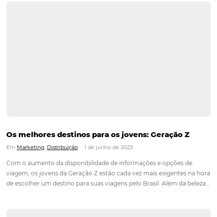
Como usar o Instagram para vender mais?
Em
Marketing
,
Distribuição
7 de junho de 2023
O Instagram é uma das redes sociais mais utilizadas e popula
mundo, com mais de 1 bilhão de usuários ativos por mês. Ele
por diversas empresas de todos os tamanhos, para promover
produtos e serviços, e…