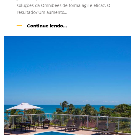
Como otimizar a margem de lucro do meu hot
Em
Distribuição
3 de julho de 2017
Devido a fatores como a crise econômica, a concorrência d
e a inflação nacional, por exemplo, manter um estabelecime
gerando lucros tornou-se um grande desafio para os
empreendedores. Isso, infelizmente, não é diferente no setor