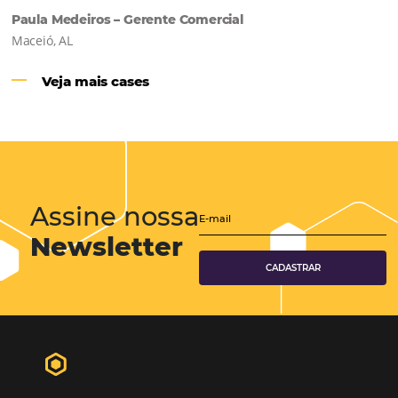
Como o Le Canton
Aumentou
em 1.000% Suas Vendas
na
Black Friday
Em datas estratégicas como a Black Friday, cada
dia conta — e cada clique pode se transformar e
uma reserva. O Le Canton entendeu esse desafio 
junto à equipe da Niara, implementou duas
soluções da Omnibees de forma ágil e eficaz. O
resultado? Um aumento…
Continue lendo…