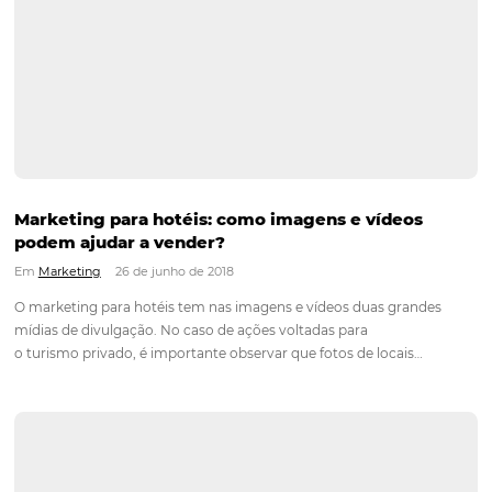
Conheça os canais de marketing digital mais 
por hotéis
Em
Análise
2 de setembro de 2019
É fácil ser apanhado pelas várias maneiras diferentes de pro
seu hotel, especialmente se você ainda se encontra em um e
inicial e procura meios de alavancar suas vendas. Por isso é 
importante caprichar nas estratégias de…