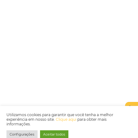
Encarregada de Dados (D.P.O.) – Teresa Cristina Sant’Anna – E-mail de
juridico.compliance@omnibees.com
OMNIBEES Soluções em Tecnologia S.A. CNPJ 60.062.296/0001-0
Av. Paulista, 1294, 21º andar, sala 2 Telefone: 4504-0000
Política de Qualidade
Política de Privacidade
Termos de Utilização