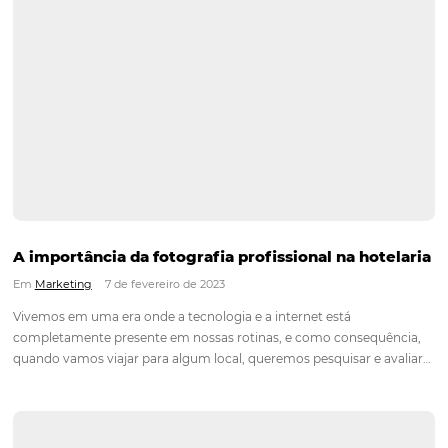
Os melhores destinos para os jovens: Geração
Em
Marketing
,
Distribuição
1 de junho de 2023
Com o aumento da disponibilidade de informações e opções
viagem, os jovens da Geração Z estão cada vez mais exigente
de escolher um destino para suas viagens pelo Brasil. Além d
natural e das atividades de…