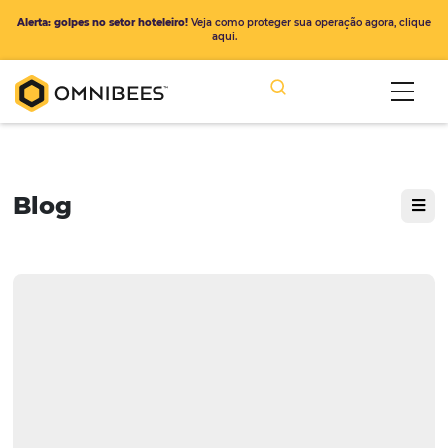
Alerta: golpes no setor hoteleiro!
Veja como proteger sua operação ago
aqui.
Blog