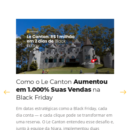
Marketing para hotéis: como imagens e vídeo
podem ajudar a vender?
Em
Marketing
26 de junho de 2018
O marketing para hotéis tem nas imagens e vídeos duas gra
mídias de divulgação. No caso de ações voltadas para
o turismo privado, é importante observar que fotos de locais
turísticos e de belezas naturais facilitam o engajamento do pú
De fato, as pessoas são…