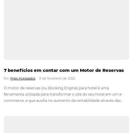
A importância da fotografia profissional na ho
Em
Marketing
7 de fevereiro de 2023
Vivemos em uma era onde a tecnologia e a internet está
completamente presente em nossas rotinas, e como conseq
quando vamos viajar para algum local, queremos pesquisar e 
as instalações de uma hospedagem antes de realizar a rese