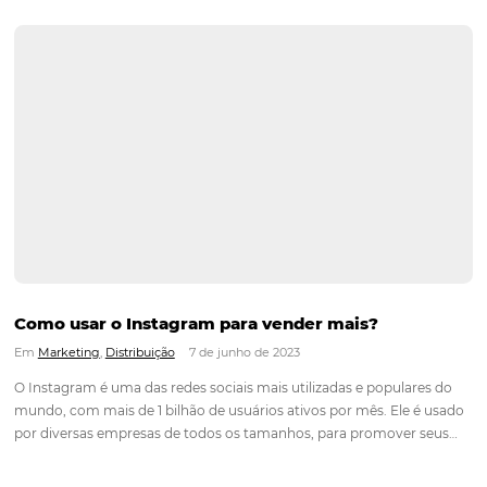
Estratégias Eficazes para Hotéis: Maximize Re
em Feriados e Aumente Vendas
Em
Marketing
14 de novembro de 2024
Os feriados são uma oportunidade única para os hotéis au
suas reservas e otimizar suas vendas. Durante esses períodos,
demanda por hospedagem cresce significativamente, e os
estabelecimentos que se preparam adequadamente podem 
frutos substanciais. Neste artigo, vamos explorar…