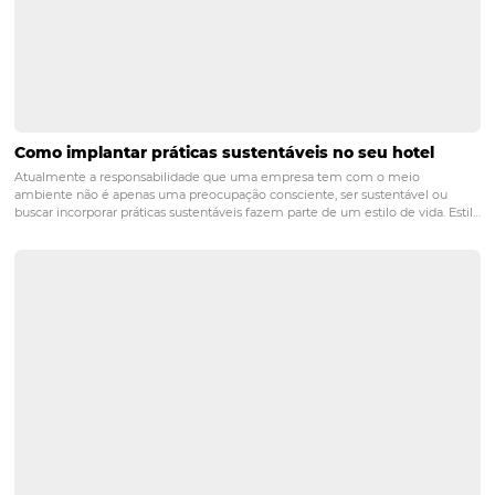
POST ANTERIOR
Precificação para hotelaria: 5 estratégia
adotar no seu negócio
PRÓXIMO POST
CONFIRA os 4 benefícios de automatizar os
processos do seu hotel
Posts relacionados