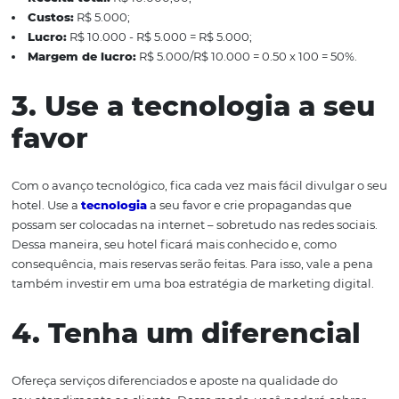
calcular a sua margem de lucro com mais assertividade.
como fazer esse cálculo? O percentual da margem de lu
é obtido da seguinte maneira:
Divida o lucro pela receita total;
Multiplique o resultado por 100.
Para compreender melhor, imagine um hotel que fatur
10.000,00 em um mês específico e teve custos de R$ 5.
no mesmo período. Sendo assim:
Receita total:
R$ 10.000,00;
Custos:
R$ 5.000;
Lucro:
R$ 10.000 - R$ 5.000 = R$ 5.000;
Margem de lucro:
R$ 5.000/R$ 10.000 = 0.50 x 100 = 