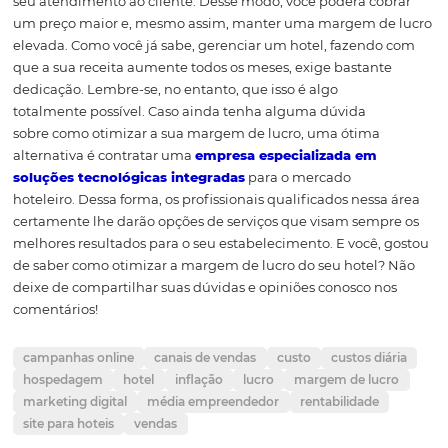
3. Use a tecnologia a 
favor
Com o avanço tecnológico, fica cada vez mais fácil divul
hotel. Use a
tecnologia
a seu favor e crie propagandas 
possam ser colocadas na internet – sobretudo nas redes s
Dessa maneira, seu hotel ficará mais conhecido e, como
consequência, mais reservas serão feitas. Para isso, vale 
também investir em uma boa estratégia de marketing di
4. Tenha um diferenci
Ofereça serviços diferenciados e aposte na qualidade do
seu atendimento ao cliente. Desse modo, você poderá c
um preço maior e, mesmo assim, manter uma margem d