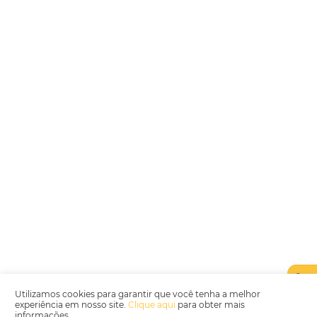
Encarregada de Dados (D.P.O.) – Teresa Cristina Sant’Anna – E-mail de
juridico.compliance@omnibees.com
OMNIBEES Soluções em Tecnologia S.A. CNPJ 60.062.296/0001-0
Av. Paulista, 1294, 21º andar, sala 2 Telefone: 4504-0000
Política de Qualidade
Política de Privacidade