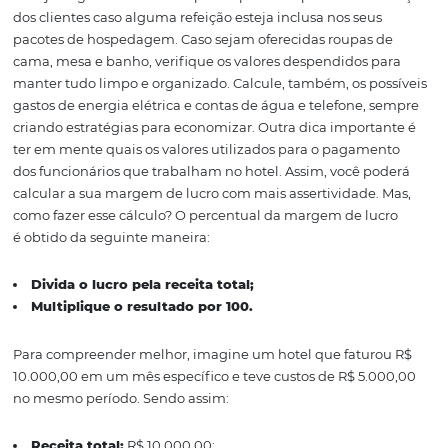
cada processo
Definir o
preço
dos apartamentos não é uma tarefa fácil 
realizada, uma vez que é necessário saber quais as desp
geradas por cada um dos serviços oferecidos. Dessa mane
conhecimento acerca dos custos de cada processo inter
negócio é algo fundamental quando se deseja otimizar l
Reveja os gastos com a compra de produtos para a alim
dos clientes caso alguma refeição esteja inclusa nos seu
pacotes de hospedagem. Caso sejam oferecidas roupas 
cama, mesa e banho, verifique os valores despendidos p
manter tudo limpo e organizado. Calcule, também, os po
gastos de energia elétrica e contas de água e telefone, 
criando estratégias para economizar. Outra dica import
ter em mente quais os valores utilizados para o pagame
dos funcionários que trabalham no hotel. Assim, você p