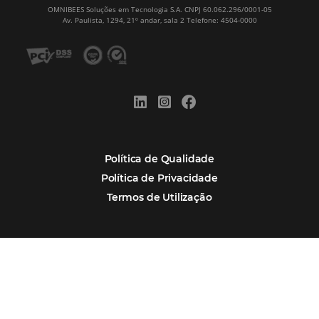
Corpus Christi 2026: destinos mais procur
tendências de compra dos viajantes
Nova integração Niara + Asksuite: transfo
conversas em reservas
Estudo da Omnibees aponta que reservas 
hotéis cresceram 8% em 2025