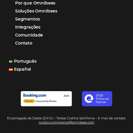
Mais Acessados
Análise
Distribuição
Marketing
POSTS RECENTES
Hotel Report 2026 revela números e apont
oportunidades para destinos brasileiros
Corpus Christi 2026 revela demanda mais
distribuída e oportunidades para turismo n