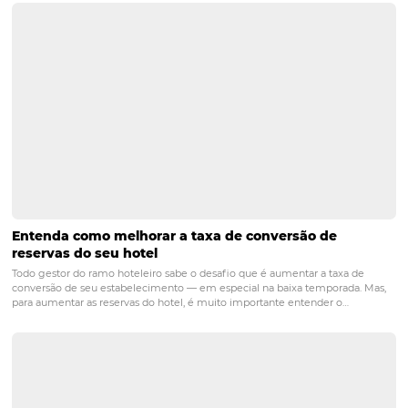
Fonte: Omnibees
distribuição
HIQ
hotéis
hotel
hotelaria
hotels
Inteligência de dados
marketing
motor de reservas
omnibees
vendas
POST ANTERIOR
Você sabe a importância dos Dados par
Hotelaria? (HiQ)
PRÓXIMO POST
Como garantir a segurança dos dados do