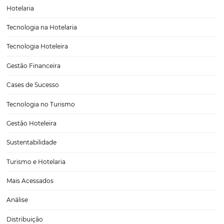
clientes regionais
Muitas empresas bem-sucedidas investem em estratégias e ações p
tal sucesso. E uma das formas mais comuns é investindo de modo r
Você já ouviu falar em marketing local e como ele ajuda a atrair no
oportunidades?Neste texto, vamos…
CATEGORIAS
Tecnologia para Hotéis
Turismo e Hospitalidade
Marketing Digital
Viagens Corporativas
Hospitalidade
Corporativo