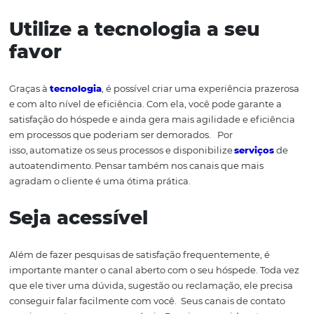
comunicação e vários outros aspectos.
Medidas para
melhor
satisfação do hósped
Chegou o momento de
abordarmos as
principais ações
podem
devem ser i
mplementa
das
no seu hotel para me
satisfação dos hóspedes. Co
nfira:
Ouça as reclamações do 
hóspede
É necessário que você estude o que os clientes
apontam
negativos
e use isso para personalizar seu atendimento 