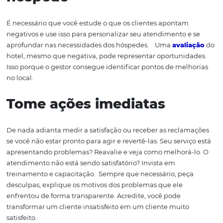
saber o que é satisfação do
hóspede
, é o
CSAT
.
Também
funciona como um pequeno questionário de escala, mas
diferente do NPS, o objetivo é pesquisar a satisfação do
depois de uma interação específica.
Logo após o contato
pode mandar uma pesquisa com a pergunta: “De 0 a 10 (o
ou com estrelinhas, você escolhe), quanto você ficou sati
com o nosso atendimento?”.
Quanto mais alta for a nota
a sua satisfação, claro.
Satisfação com atributos
Es
se
formato de pesquisa de satisfação é mais completo,
vai avaliar a satisfação com diferentes atributos e aspect
seu hotel. Com isso, você possui uma visão mais complet
consegue identificar diretamente os pontos que merec
atenção.
Você pode fazer diferentes perguntas para med
satisfação com o produto, o atendimento,
a tarifa
, o site, 