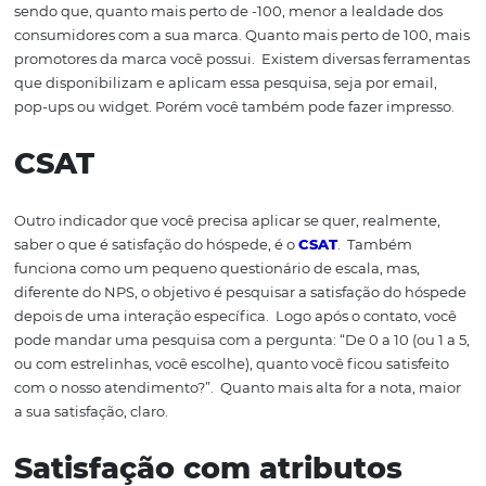
Afinal, como saber se o seu hóspede está satisfeito ou
não?
Pesquisas de satisfação do hóspede são um bom 
para analisar o impacto positivo e negativo do atendim
seu hotel
.
Existem diversas ferramentas e pesquisas qu
podem ser utilizadas como
indicadores
poderosos de sa
do cliente.
Dados são informações seguras para
entender melhor o que o cliente deseja.
Vamos conferir
algu
mas dessas ferramentas
?
NPS
NPS ou Net Promoter Score é uma métrica criada por F
Reichheld
para medir a satisfação dos clientes.
Ela busc
através de uma pesquisa quanti-qualitativa, ter um pa
sobre a fidelidade dos seus clientes e quão satisfeitos e
o que s
eu hotel
oferece. Quanto maior o
NPS
, maior o n