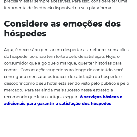
aprofundar nas necessidades dos hóspedes.
Uma
aval
hotel, mesmo que negativa, pode representar oportunid
Isso porque o gestor consegue identificar pontos de mel
no local.
Tome ações
imediatas
De nada adianta medir a satisfação ou receber as recla
se você não e
star
pronto para agir e revertê-las. Seu servi
apresentando problemas? Reavalie e veja como melhorá
atendimento não está sendo satisfatório? Invista em
treinamento e capacitação.
Sempre que necessário, pe
desculpas, explique os motivos dos problemas que ele
enfrentou de forma transparente. Acredite, você pode
transformar um cliente insatisfeito em um cliente muito
satisfeito.