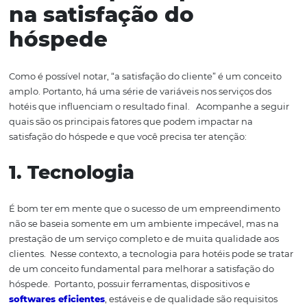
clientes
ultra
conectados
nas redes sociais
e
somada
à
fa
de
interagir com poucos cliques
, a satisfação do cliente 
validação importante para marcas, produtos e serviços
.
basta mais apenas entregar um bom produto. O cliente 
se sentir seguro, bem atendido e completamente satisf
aquilo que adquiriu.
Fatores que impacta
na satisfação do
hóspede
Como é possível notar, “a satisfação do cliente” é um con
amplo. Portanto, há uma série de variáveis
nos serviços 
hotéis que influenciam o resultado final.
Acompanhe
a
quais são os principais fatores que
podem
i
mpacta
r
n
a