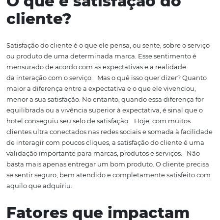
cliente
, d
esde
a atração
até
o momento
após
a estadia
. 
etapas t
erão impacto no status final de “satisfeito” ou “n
satisfeito”.
Mas quais são os
fatores que
influenciam a
sa
do hóspede
? Acompanhe o texto até o final.
O que é satisfação do
cliente?
Satisfação do cliente é o que ele pensa, ou sente, sobre o
ou produto de
uma
determinada
marca.
Esse sentiment
mensurado
de acordo com as
expectativas e a realidade
d
a
interação
com o serviço
.
Mas o quê isso quer dizer? 
maior a diferença entre
a expectativa
e o que
ele vivenc
menor a sua satisfação.
No entanto, quando
essa difere
equilibrada ou
a vivência superior à expectativa
,
é sinal
hotel
conseguiu
seu selo de satisfação
.
Hoje, com
muito