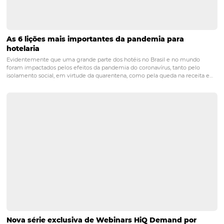
que ele tiver uma dúvida, sugestão ou reclamação, ele p
conseguir falar facilmente com você.
Seus canais de con
precisam estar sempre acessíveis.
Para isso,
considere t
ferramenta de feedback disponível na sua plataforma.
Considere as emoções do
hóspedes
Aqui, é necessário pensar em despertar as melhores sen
do hóspede, pois isso tem forte apelo de satisfação. Hoje,
consumidor que algo que o marque, quer ter histórias p
contar.
Com as ações sugeridas ao longo do conteúdo, 
conseguirá mensurar os índices de satisfação
do hóspe
descobrir como o seu hotel está sendo vist
o
pelo público
mercado.
Para ter ainda mais sucesso nessa estratégia
r
ecomendo que leia o artigo a seguir
:
8 serviços básico