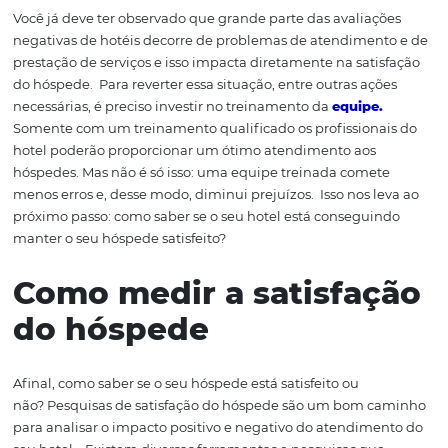
importante é responder a
avaliações
que seu hotel rec
informando o porquê daquela determinada expectativa 
sido atendida.
4.
Qual
idade
Sem dúvidas, oferecer um produto ou serviço de qualid
indispensável
para a satisfação do hóspede.
Além disso, 
qualidade também é fundamental para
que as pessoas
percebam o maior valor agregado d
o hotel.
Isso por que
em dia, não basta oferecer produtos ou serviços acordes
demandas dos clientes. É relevante que
os hotéis
compr
a necessidade de apostar em um atendimento ao
hósp
impecável.
5.
Equipe