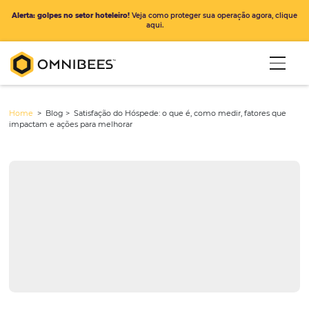
Alerta: golpes no setor hoteleiro!
Veja como proteger sua operação ago
aqui.
Home
> Blog >
Satisfação do Hóspede: o que é, como medir, fato
impactam e ações para melhorar