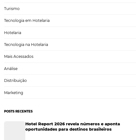
A Nova Era da Distribuição Hoteleira: Como Prepa
Hotel para Crescer
A indústria hoteleira está passando por uma verdadeira revolução. A
transformação digital tem moldado não apenas a forma como os
consumidores buscam e reservam hospedagens, mas também com
hotéis gerenciam suas operações e ampliam sua visibilidade no me
Neste…
CATEGORIAS