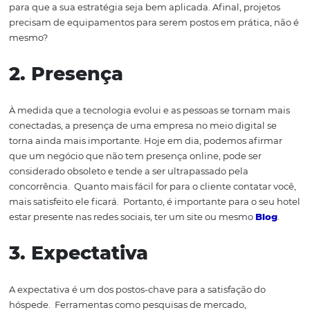
satisfação do
hóspede
e que você precisa
ter atenção
:
1.
Tecnologia
É
bom ter em mente que o sucesso de um empreendim
não se baseia somente em um ambiente impecável, ma
prestação de um serviço completo e de muita qualidade
clientes.
Nesse contexto, a tecnologia para hotéis pode s
de um conceito fundamental para
melhorar a
satisfação
hóspede.
Portanto, possuir ferramentas, dispositivos e
softwares eficientes
, estáveis e de qualidade são requis
para que a sua estratégia seja bem aplicada. Afinal, proj
precisam de equipamentos para serem postos em prátic
mesmo?
2.
Presença