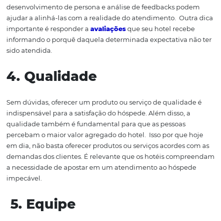
À medida que a
tecnologia
evolui e as pessoas se torna
conectadas, a presença de uma empresa no meio digital
torna ainda mais importante. Hoje em dia, podemos afi
que um negócio que não tem presença online, pode ser
considerado obsoleto e tende a ser ultrapassado pela
concorrência.
Quanto mais fácil for para o cliente
contat
mais satisfeito ele ficará.
Portanto, é importante para o 
estar
presente nas r
edes sociais,
ter
um site ou mesmo
B
3.
Expectativa
A expectativa é um dos postos-chave para a satisfação d
hóspede.
Ferramentas como
pesquisas de mercado
,
desenvolvimento de persona e análise de
feedbacks
po
ajudar a alinhá-las com a realidade do atendimento.
Ou