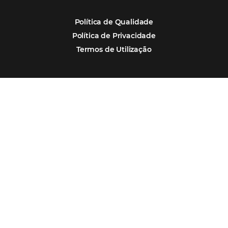
POSTS RECENTES
Hotel Report 2026 revela números e apont
oportunidades para destinos brasileiros
Corpus Christi 2026 revela demanda mais
distribuída e oportunidades para turismo n
Corpus Christi 2026: destinos mais procur
tendências de compra dos viajantes
Nova integração Niara + Asksuite: transfo
conversas em reservas