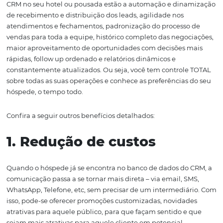
ajudar na geração de tráfego, leads e vendas do seu
estabelecimento.
O marketing vai ajudar na captação de leads a partir da
campanhas e estratégias, agindo mais como um “seleci
dos clientes em potencial, antes de passá-los para o pes
vendas.
Você pode criar campanhas de anúncios em ferramenta
pesquisa, como Google, Bing, entre outros, bem como e
trilhas de emails com promoções ou destaques, gerand
impacto e lembrança nos diversos públicos.
Após trabalhar os leads e qualificá-los, o CRM vai carrega
os dados sobre o perfil dos leads e irá organizá-los e regi
de maneira categórica e conveniente, para que todo o p
comercial seja simplificado.