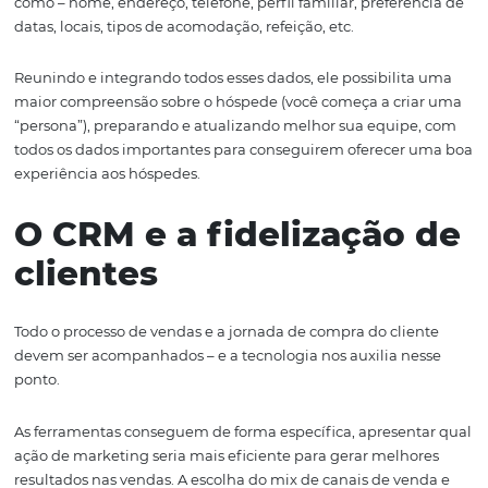
com o cliente em todos os processos é possível entender
atuais e futuras necessidades, superar expectativas e,
consequentemente, gerar fidelização (é bom quando o c
ama se hospedar em nossa propriedade né?!), garantin
ele tenha sempre a melhor experiência, tenha acesso a
novidades em primeira mão, bem como tenha benefíci
exclusivos, desde o primeiro contato, passando pelo m
do check-out e após a estadia.
Afinal, qual a função 
CRM?
Ele é o responsável por coletar e armazenar as informaç
visitantes, hóspedes e potenciais clientes, ou seja, aquel
demonstram um certo grau de interesse ou de envolvi