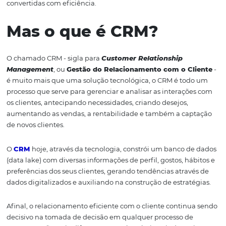
relacionamento com clientes é fundamental para qualq
negócio, seja um Hotel pequeno, um hotel grande, uma
pousada, resort ou uma rede hoteleira. Simplesmente a
na "geração de leads" (ou trazer novos clientes) não é suf
é preciso associar a isso uma boa gestão de dados e trilh
relacionamento bem feitas para garantir oportunidades
convertidas com eficiência.
Mas o que é CRM?
O chamado CRM - sigla para
Customer Relationship
Management
, ou
Gestão do Relacionamento com o C
é muito mais que uma solução tecnológica, o CRM é to
processo que serve para gerenciar e analisar as interaç
os clientes, antecipando necessidades, criando desejos,
aumentando as vendas, a rentabilidade e também a ca