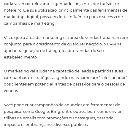
aos perfis conhecidos.
Por que sua propried
deve investir em CRM
Mais do que batalhar para simplesmente conquistar no
hóspedes, é fundamental zelar, o tempo todo, por uma 
gestão de vendas e fluxo de oportunidades com qualqu
cliente em potencial. E a tecnologia do CRM é capaz de 
todo esse suporte, mesmo diante de mudanças
comportamentais por parte dos hóspedes.
Um bom software mantém e controle sobre todo o proce
vendas da sua propriedade hoteleira e zela pelo bom
relacionamento com o hóspede rotineiro, o hóspede em