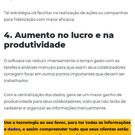
de recebimento e distribuição dos leads, agilidade nos
atendimentos e fechamentos, padronização do processo
vendas para toda a equipe, histórico completo das nego
maior aproveitamento de oportunidades com decisões 
rápidas, follow up ordenado e relatórios dinâmicos e
constantemente atualizados. Ou seja, você tem control
sobre todas as suas operações e conhece as preferências
hóspede, o tempo todo.
Confira a seguir outros benefícios detalhados:
1. Redução de custos
Quando o hóspede já se encontra no banco de dados do
comunicação passa a se tornar mais direta – via email, S
WhatsApp, Telefone, etc, sem precisar de um intermediá
isso, pode-se oferecer promoções customizadas, novida