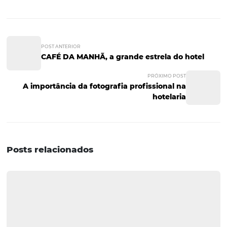
3. Fidelização de clientes
Como foi citado anteriormente, o software CRM também 
influenciar e auxiliar com a segmentação dos perfis dos
hóspedes.
Tal estratégia irá facilitar na realização de ações ou ca
para fidelização com maior eficácia.
4. Aumento no lucro e na
produtividade
O software vai reduzir imensamente o tempo gasto com
tarefas e análises manuais para que assim seus colabor
consigam focar em outros pontos importantes que deve
trabalhados.