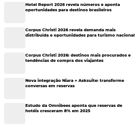
O Dobro de Vendas Diretas com as soluções da
Omnibees
O Hotel Rio de Pedras, localizado em Itabirito, Minas Gerais, teve u
aumento de 106% no faturamento de vendas diretas com as nossas s
E mais! Em Janeiro de 2023, houve um pico de crescimento de 360
post, vamos…
CATEGORIAS
Tecnologia para Hotéis
Turismo e Hospitalidade
Marketing Digital
Viagens Corporativas
Hospitalidade