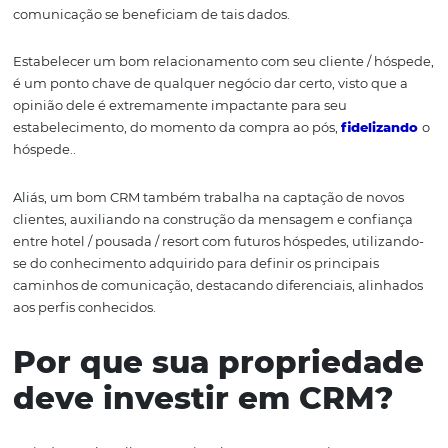
com seu estabelecimento. Ele consolida todos os tipos 
como – nome, endereço, telefone, perfil familiar, preferê
datas, locais, tipos de acomodação, refeição, etc.
Reunindo e integrando todos esses dados, ele possibili
maior compreensão sobre o hóspede (você começa a cr
“persona”), preparando e atualizando melhor sua equip
todos os dados importantes para conseguirem oferecer
experiência aos hóspedes.
O CRM e a fidelização
clientes
Todo o processo de vendas e a jornada de compra do cli
devem ser acompanhados – e a tecnologia nos auxilia n
ponto.