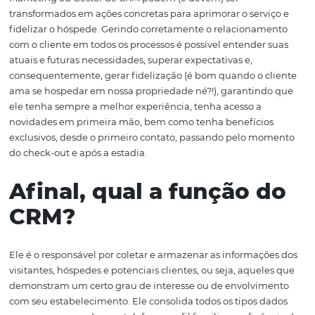
O bom CRM utiliza um grande banco de dados constan
atualizado (toda interação, ou seja, contato ou ação do v
gera atualizações), visando melhorar a interação com cli
ajudando também na captação, prevendo e antecipand
tendências e desejos em possíveis hóspedes.
O software de CRM identifica também, é claro, quais os c
processos para atingi-los com maior eficiência. Através 
personalização no atendimento e da comunicação
customizada, você tem mais chances de conquistar nov
hóspedes, reter e estimular os atuais.
Todos os dados coletados, compilados e analisados pelo
Marketing ou Gestor de CRM podem (e devem) ser
transformados em ações concretas para aprimorar o serv
fidelizar o hóspede. Gerindo corretamente o relaciona