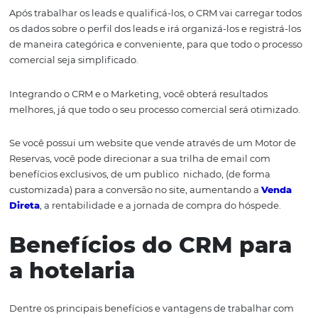
potencial e demais clientes em geral. Assim, você ganha
oportunidades de negócios e dinamiza suas tomadas d
decisão, sem se sujeitar a comissões extras em soluções 
ou terceirizadas.
O CRM junto com o
marketing
O marketing é uma das áreas prioritárias e vem se torn
cada vez mais relevante e ganhado força no setor turísti
hoteleiro. E a sua utilização, principalmente das ferram
marketing digital, possuem forte influência para o suce
campanhas de marketing.
Visto que a área de marketing e a área de vendas trab
conjunto, para o crescimento de qualquer negócio, o CR