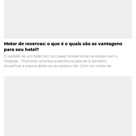
Com a centralização dos dados, gera-se um maior ganh
produtividade para seus colaboradores, visto que não te
cadastrar e organizar as informações manualmente.
Use a tecnologia ao seu favor, para ter todas as inf
e
dados
, e assim compreender tudo que seus cliente
procurando, para conseguir se moldar e se adequar 
gostos e necessidades deles.
Aproveite e conheça um CRM & Automação de Mark
feita exclusivamente para a hotelaria.
Clique Aqui!
Conheça a Omnibees