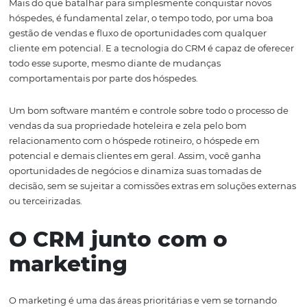
As ferramentas conseguem de forma específica, apresen
ação de marketing seria mais eficiente para gerar melh
resultados nas vendas. A escolha do mix de canais de ve
comunicação se beneficiam de tais dados.
Estabelecer um bom relacionamento com seu cliente / 
é um ponto chave de qualquer negócio dar certo, visto 
opinião dele é extremamente impactante para seu
estabelecimento, do momento da compra ao pós,
fidel
hóspede..
Aliás, um bom CRM também trabalha na captação de n
clientes, auxiliando na construção da mensagem e conf
entre hotel / pousada / resort com futuros hóspedes, util
se do conhecimento adquirido para definir os principais
caminhos de comunicação, destacando diferenciais, al