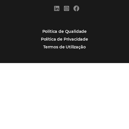
Turismo e Hotelaria
Mais Acessados
Análise
Distribuição
Marketing
POSTS RECENTES
Hotel Report 2026 revela números e apont
oportunidades para destinos brasileiros
Corpus Christi 2026 revela demanda mais