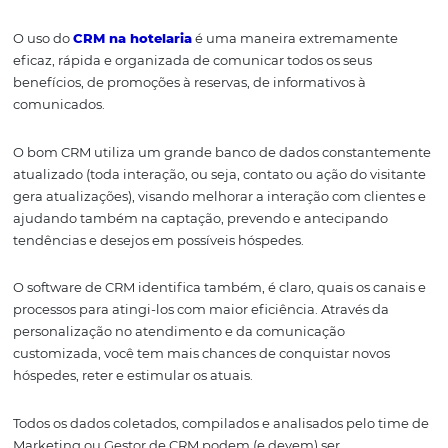
Manter uma boa
relação com os hóspedes
, é um dos f
essenciais e decisivos para que os clientes consigam dec
qual opção efetuarão a reserva, obtendo uma maior cha
oportunidade de atender todas as necessidades, deman
desejos impostos por eles.
Visto que o software de CRM consolidará dados importa
sobre o hóspede, suas experiências e feedbacks, aumen
melhorando o entendimento, consequentemente a
performance da propriedade, oferecendo assim, uma
comunicação única e individualizada podendo eles ser
hóspedes, agências de viagem, OTA’s, Operadoras, etc.
O uso do
CRM na hotelaria
é uma maneira extremame
eficaz, rápida e organizada de comunicar todos os seus
benefícios, de promoções à reservas, de informativos à
comunicados.