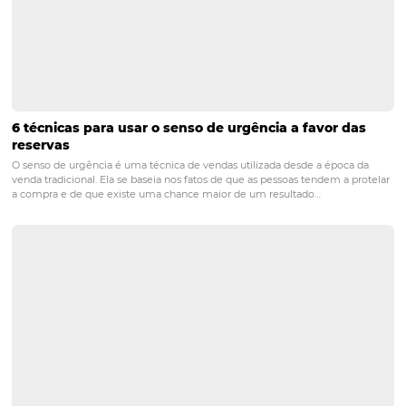
POST ANTERIOR
Como o ChatGPT pode contribuir com o
serviços da hotelaria?
PRÓXIMO POST
Por que ter um site que vende é importante?
(e-commerce hoteleiro)
Posts relacionados