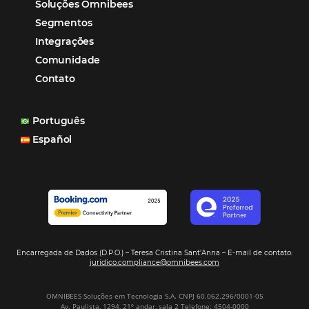
Tecnologia em Hotelaria
Hotelaria
Tecnologia na Hotelaria
Mais Acessados
Análise
Distribuição
Marketing
POSTS RECENTES
Hotel Report 2026 revela números e apont
oportunidades para destinos brasileiros