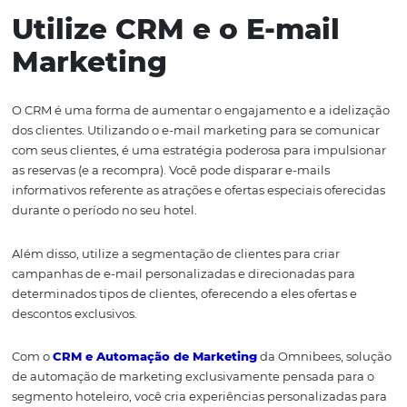
Principalmente quando falamos de períodos ligados às
festividades, como as festas juninas.
Nesse caso, antecipar a necessidade do cliente é import
para que eles se programem e se planejam para a comp
posterior estadia.
Planeje, crie conteúdos relevantes e úteis, como artigos
informativos e curiosidades sobre doces típicos, brincade
também sobre as atrações que seu hotel está oferecend
naquele período. Estes conteúdos devem ser relevantes, 
leitura e atraentes, a fim de prender a atenção dos usuár
impulsionar as reservas.
Também aposte em conteúdo multimídia, como
vídeos
imagens
, para realmente chamar a atenção dos usuário
seu conteúdo.