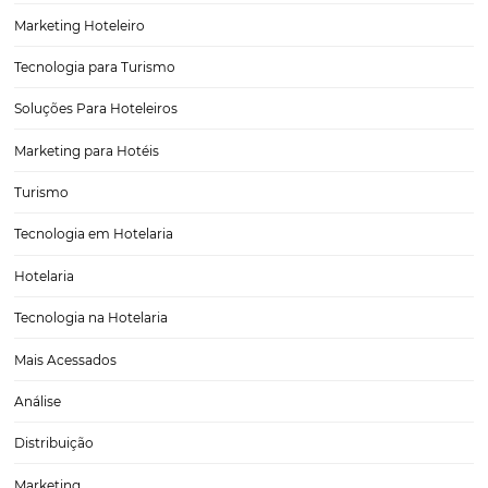
Análise da demanda em Gramado/RS: quais as
expectativas para o Natal Luz 2024?
Em 06 de novembro, realizamos um evento em Gramado/RS. Nele,
a oportunidade de conversar com alguns Hotéis e Parceiros sobre 
o ritmo de retomada do mercado. Aproveito para deixar aqui tam
agradecimentos a todos os presentes,…
CATEGORIAS
Tecnologia Hoteleira
Gestão Financeira
Cases de Sucesso