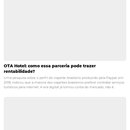
se tornar o destino preferido dos viajantes que desejam c
festas juninas em grande estilo.
Aproveite as estratégias de marketing descritas aqui, pa
promover o seu hotel e impulsionar as reservas, utilizan
Marketing de Conteúdo, as Redes Sociais, os canais de 
parceiros e o E-mail Marketing para divulgar as ofertas e
e motivar os clientes a reservar no seu hotel.
Boas Vendas!
distribuição
feriados
hotel
hotelaria
marketing
promoção
vendas