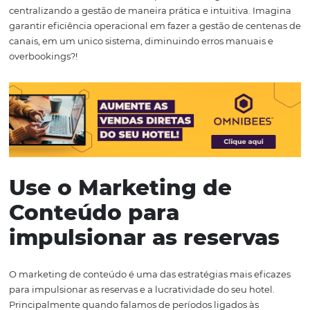
uma compra assistida, ou seja, com suporte ao longo do
processo de reserva e condições especiais, não só na hote
como no transporte e despesas extras. Isso porque elas 
opções para oferecer maiores descontos e infinidades d
serviços em pacotes diferenciados.
Explorar este recurso é uma excelente oportunidade pa
aumentar suas vendas, utilizando centenas de canais d
distribuindo seu inventário com descontos e ofertas espe
também, para os usuários destes canais de venda, otim
sua ocupação e melhorando o mix de vendas do seu hote
Se você quer aproveitar essa estratégia de distribuição h
não deixe de conhecer o
Gestor de Canais
da Omnibees
conecta o seu hotel aos maiores portais de viagem onlin
centralizando a gestão de maneira prática e intuitiva. 
garantir eficiência operacional em fazer a gestão de ce