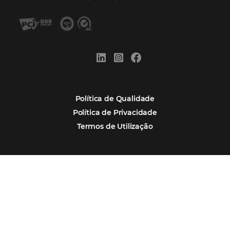
Corpus Christi 2026 revela demanda mais
distribuída e oportunidades para turismo n
Corpus Christi 2026: destinos mais procur
tendências de compra dos viajantes
Nova integração Niara + Asksuite: transfo
conversas em reservas
Estudo da Omnibees aponta que reservas 
hotéis cresceram 8% em 2025