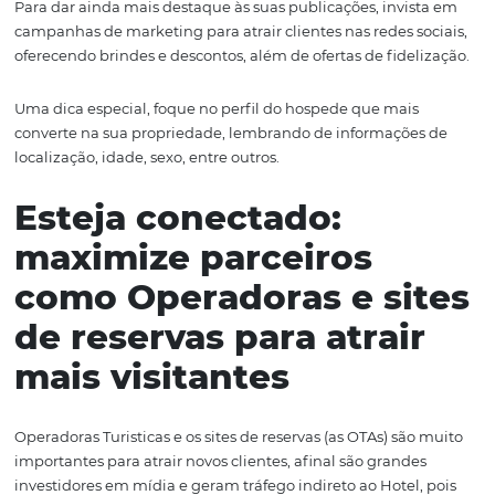
épocas festivas.
Crie publicações sobre as ações que seu hotel promove 
os meses de junho e julho, as "experiências" como shows 
ofertas especiais, descontos e outras atividades divertida
Lembre-se de encantar com
boas imagens e vídeos
da
experiências que o hóspede poderá vivenciar. (Em geral
pessoas gostam de se imaginar e
Para dar ainda mais destaque às suas publicações, invis
campanhas de marketing para atrair clientes nas redes s
oferecendo brindes e descontos, além de ofertas de fidel
Uma dica especial, foque no perfil do hospede que mais
converte na sua propriedade, lembrando de informaçõe
localização, idade, sexo, entre outros.