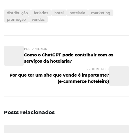
campanhas de e-mail personalizadas e direcionadas pa
determinados tipos de clientes, oferecendo a eles ofertas
descontos exclusivos.
Com o
CRM e Automação de Marketing
da Omnibees, 
de automação de marketing exclusivamente pensada p
segmento hoteleiro, você cria experiências personalizad
seus hóspedes em escala, gerando mais vendas e fideliz
As festas juninas representam uma grande oportunidad
hotéis / pousadas / resorts, aumentarem a sua lucrativid
seguir essas ações, você e sua propriedade poderão cria
experiência única para seus hóspedes, aumentando a 
e a satisfação dos clientes, além de se diferenciar dos
concorrentes.
Com um pouco de criatividade e planejamento, seu hot