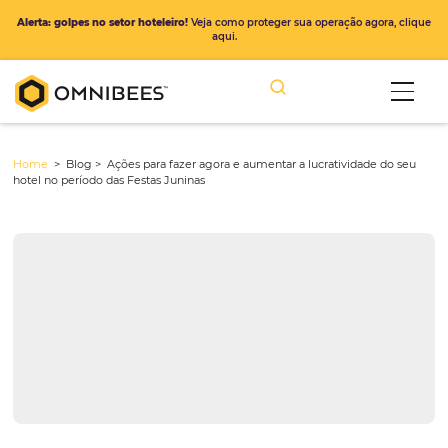
Alerta: golpes no setor hoteleiro!
Veja como proteger sua operação ago
aqui.
Home
> Blog >
Ações para fazer agora e aumentar a lucratividade
hotel no período das Festas Juninas