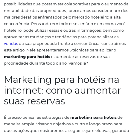
Internet.
Mesmo que a compra seja realizada fisicamen
agências de viagens, cada vez mais, as pessoas utilizam
digitais para pesquisar, comparar, se inspirar, ler relatos
experiências de outros viajantes e, por fim, decidir onde 
seu dinheiro e expectativas.
Revelador, não é?
Além diss
quando pensamos em
marketing para hotéis
e pousad
possibilidades que possam ser colaborativas para o au
rentabilidade das propriedades, precisamos considerar
maiores desafios enfrentados pelo mercado hoteleiro: a 
concorrência.
Pensando em todo esse cenário e em como
hoteleiro, pode utilizar essas e outras informações, be
aproveitar as mudanças e tendências para potencializar
vendas
da sua propriedade frente à concorrência, const
este artigo.
Nele apresentaremos 5 técnicas para aplicar
marketing para hotéis
e aumentar as reservas de sua
propriedade durante todo o ano.
Vamos lá?