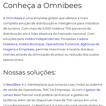
Visitantes
Acompanhar o número de pessoas que chegam até o seu
diz muito sobre a sua estratégia de marketing. Saber qu
as páginas mais acessadas, e onde o viajante desiste d
também são dados significativos.
Com essas informações
possível avaliar quantas pessoas estão buscando por ser
como os seus, se são novos visitantes ou os mesmos em 
novidade, ou simplesmente como está a audiência do se
ou blog.
Custo por Lead (CPL)
Um lead é uma oportunidade de negócio que forneceu 
informações de contato, como nome e email em troca 