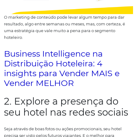
Esse tipo de estratégia con
com 4 principais vantagens
o
conteúdo do blog
serve como fonte de
tráfego orgâ
é, pode aparecer nos resultados de buscas do Google s
você precise pagar para isso;
os textos dos blogs
tendem a ser compartilhados em 
sociais, então é uma boa forma de alimentar seus perfis 
com posts mais ricos para o público;
pessoas que encontraram o hotel pelo blog podem,
facilmente, entrar em sua
estratégia de remarketing
;
o marketing de conteúdo é conhecido por ser um dos
melhores meios de
construir um relacionamento com o 
o que leva à fidelização de clientes.