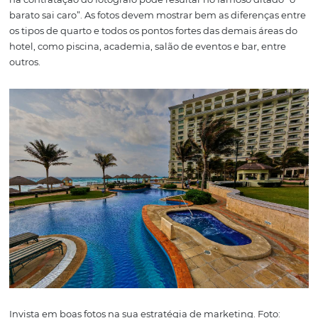
Esteja presente nas redes sociais e fortaleça seu market
hotéis. Foto: Pexels
Nas redes sociais o público tem um 
direto com sua marca. O viajante costuma opinar basta
nestes canais, e as empresas que estão presentes no am
digital precisam entrar em contato rapidamente com o 
que está criticando o estabelecimento para reverter a si
Ter um bom serviço de atendimento ao consumidor e faz
monitoramento constante do que é falado sobre o seu h
redes sociais e sites de avaliações, é fundamental para 
uma boa imagem e até mesmo
fidelizar clientes
.
3. Faça parcerias com