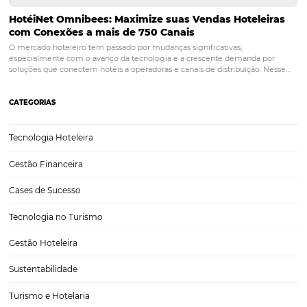
e interprete dados para o guiar na tomada de decisões!
que centraliza sua gestão de reservas. Este é o
BeeConne
Garanta que as reservas cheguem corretamente ao sist
gestão do hotel e que a disponibilidade real seja atuali
canais de vendas.
Quer ter todas essas soluções? Então o
BeeHive
é para você. Revolucione as vendas do seu hot
uma solução completa que irá garantir uma abrangênci
mercado internacional, nacional e o máximo de alcance
seus clientes intermediários e finais.
Para mais informaç
entre em
contato conosco
.
POST ANTERIOR
RevPAR e GOPPAR: saiba por que esses
indicadores são essenciais na Gestão Ho