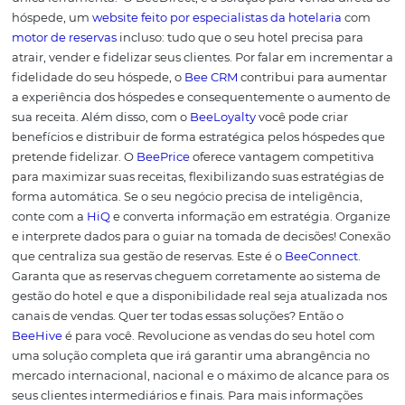
oferta da empresa (um conteúdo educativo, por exemplo
entender quanto custou a estratégia de
marketing para
é importante
manter e converter esse lead em cliente, ou
preciso entender o Custo por Lead (CPL).
O CPL nos perm
saber o valor de cada lead gerado, a partir da divisão da
quantidade investida com o trabalho de marketing digit
pelo número de leads gerados, provenientes das diversa
de tráfego (site, blog, redes sociais, e-mail etc.).
De acord
MarTech, a maior pesquisa de marketing para tecnologia
técnicas de
Inbound Marketing
que envolvem blog, SEO
mídias sociais, geram para as empresas um CPL 3 vezes
do que os leads gerados pelas técnicas mais tradicionais
Acompanhar essas métricas são essenciais para entender
estratégia está alcançando resultados satisfatórios e, a pa
disso, entender quais pontos precisam de ajustes e melh
que podem ser reaplicados em outros momentos.