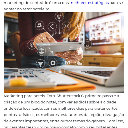
É muito mais fácil traçar um
plano estratégico
quando s
o passo a passo. Pensando nisso, fizemos uma lista com 
estratégias de
marketing para hotéis
que vão ajudar vo
conquistar muitos hóspedes, mesmo nos piores meses d
para o turismo.
Continue a leitura e confira:
1. Aposte no marketing
conteúdo
No
marketing para hotéis
aquele que conseguir ajudar
viajante a tomar as melhores
decisões de consumo
, ten
alcançar as
melhores receitas
em todos os períodos do a
exatamente por conta do comportamento dos viajantes
marketing de conteúdo é uma das
melhores estratégias
adotar no setor hoteleiro.