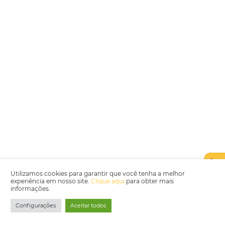
distribuída e oportunidades para turismo n
Corpus Christi 2026: destinos mais procur
tendências de compra dos viajantes
Nova integração Niara + Asksuite: transfo
conversas em reservas
Estudo da Omnibees aponta que reservas 
hotéis cresceram 8% em 2025