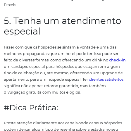
empresas de segmento
semelhantes
Alguns tipos de negócio são grandes parceiros em poten
como locadoras de carros e agências de turismo. Quan
pessoa busca por dicas de mobilidade em um destino, p
exemplo, ela pode encontrar uma boa oferta de uma lo
de carros que é parceira do seu hotel.
Fazer parcerias co
hotéis também pode ser uma boa ideia, principalmente
durante períodos de alta estação. Se o seu hotel estiver
lotação máxima, você pode indicar o hotel parceiro para
cliente e vice-versa.
4. Tire boas fotos do hot