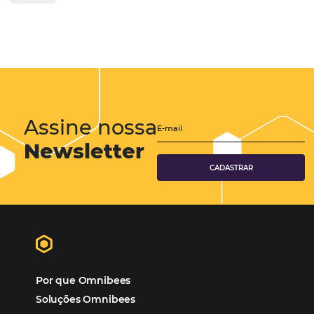
HotéiNet Omnibees: Maximize suas Vendas Hotel
com Conexões a mais de 750 Canais
O mercado hoteleiro tem passado por mudanças significativas,
especialmente com o avanço da tecnologia e a crescente demanda
soluções que conectem hotéis a operadoras e canais de distribuição
cenário, a HotéisNet da Omnibees se destaca como a principal…
CATEGORIAS
Tecnologia Hoteleira
Gestão Financeira
Cases de Sucesso
Tecnologia no Turismo
Gestão Hoteleira