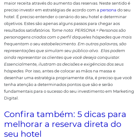
Marketing para hotéis 
internet: como aument
suas reservas
É preciso pensar as estratégias de
marketing para hoté
maneira ampla. Visando objetivos a curto e longo prazo
que as ações que mostraremos a seguir, sejam efetivas,
maior receita através do aumento das reservas.
Neste se
preciso investir em estratégias de acordo com a
persona
hotel. É preciso
entender o cenário do seu hotel e deter
objetivos. Estes são apenas alguns passos para chegar a
resultados satisfatórios.
Tome nota:
PERSONA = Personas
personagens criados com o perfil daqueles hóspedes q
frequentam o seu estabelecimento. Em outras palavras
representações que simulam seu público-alvo.
Elas p