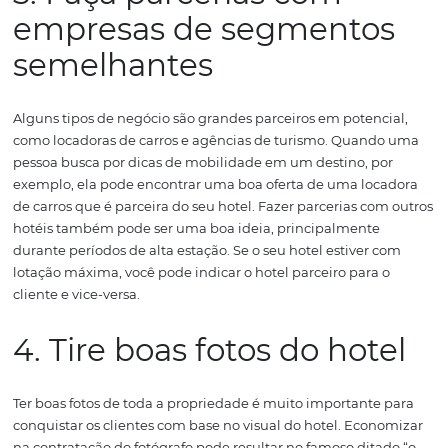
facilmente uma mensagem.
Eles podem quando bem
produzidos, encantar os hóspedes, apresentar seus servi
valores além de seguir uma estratégia de branding ela
no
valor e lembrança da marca
. A veiculação dos vídeos
redes sociais e no
site do hotel
são, sem dúvida, ótimas
estratégias dentro do
marketing para hotéis
.