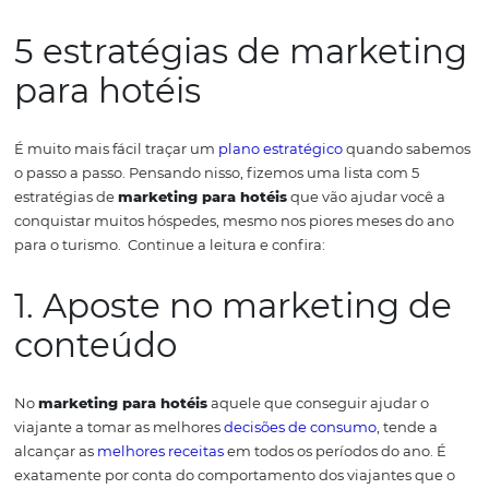
ainda representar os clientes que você deseja conquista
Essencialmente, ilustram as decisões e exigências dos s
hóspedes.
Por isso,
antes de colocar as mãos na massa e
desenhar uma estratégia propriamente dita, é preciso q
tenha atenção a determinados pontos que são e serão
fundamentais para o sucesso do seu investimento em M
Digital.
Confira também: 5 dicas p
melhorar a reserva direta d
seu hotel
5 estratégias de market
para hotéis