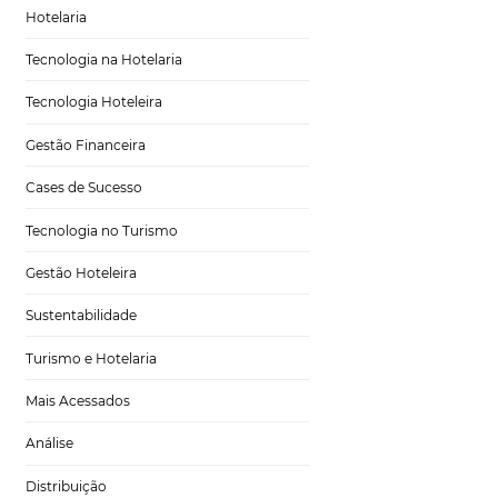
Marketing para Hotéis
Turismo
ne. Nesse caso, a
Tecnologia em Hotelaria
ção de um
utras ações, e
Hotelaria
os de mensagens
Tecnologia na Hotelaria
Tecnologia Hoteleira
Gestão Financeira
amente como um
Cases de Sucesso
e a ação do
nção de um
Tecnologia no Turismo
e pode oferecer
Gestão Hoteleira