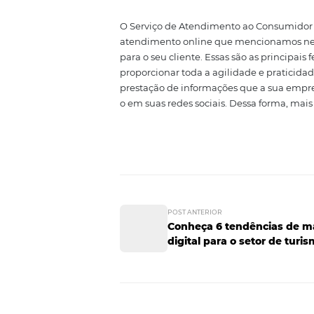
5. Videochat
O videochat também é uma excel
informações
gravadas em víde
dúvidas. A grande vantagem do v
posteriormente, o material grav
solucionar as suas dúvidas duran
6. Serviço d
(SAC)
O Serviço de Atendimento ao Co
atendimento online que menciona
para o seu cliente. Essas são a
proporcionar toda a agilidade e