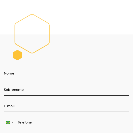
books”;
Torne seus investimentos, resultados e
estratégias
mais assertivas com ajuda 
dados
de histórico e futuros.
SOLICITE UMA DEMONSTRAÇÃO