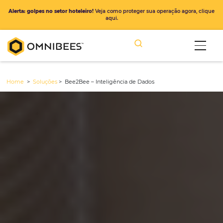
Alerta: golpes no setor hoteleiro!
Veja como proteger sua operação ago
aqui.
Home
>
Soluções
>
Bee2Bee – Inteligência de Dados