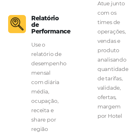
decisões ainda melho
Com +10.000 Hotéis conectados, o
HiQ da
Omnibees
é capaz de gerar insights
estratégicos para tornar mais assertiva a
tomada de decisão de Agências de Viagen
TMC, Empresas e Operadoras.
Tenha uma
melhor analise de mercad
KPIs por destinos, Hotéis e tarifas;
Tenha insights claros e simplificados co
dashboards de evolução
e reservas “on