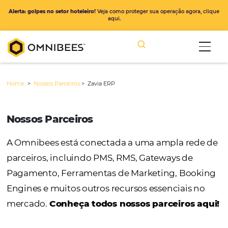
Alerta: golpes no setor hoteleiro!
Veja como proteger sua operação ago
aqui.
Home
>
Nossos Parceiros
>
Zavia ERP
Nossos Parceiros
A Omnibees está conectada a uma ampla r
parceiros, incluindo PMS, RMS, Gateways de
Pagamento, Ferramentas de Marketing, Bo
Engines e muitos outros recursos essenciais