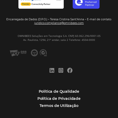
Assine nossa
Newsletter
CADASTRAR
Alternative:
Por que Omnibees
Soluções Omnibees
Segmentos
Integrações