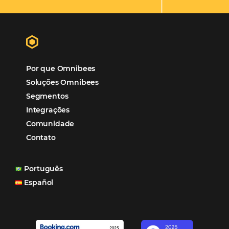
Hotéis Ponta Verde:
Cliente Omni
“O uso d
Reduziu cerca de 90% o processo manual.
ferramentas Omnibees com certeza vem contribuindo p
aumento das reservas, produtividade e rentabilidade, a
reduzir tempo e custos. Contar com a parceria da Omni
garantia de ganhos comerciais e operacionais”
Paula Medeiros – Gerente Comercial
Maceió, AL
Veja mais cases