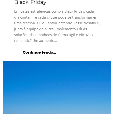
s
l
Como o Le Canton
Aumentou
em 1.000% Suas Vendas
na
Black Friday