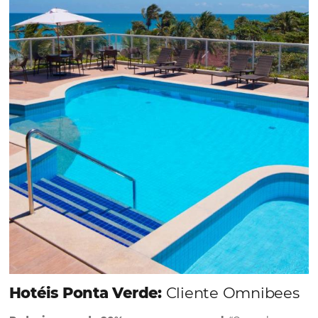
Em datas estratégicas como a Black Friday, cada
dia conta — e cada clique pode se transformar e
uma reserva. O Le Canton entendeu esse desafio 
junto à equipe da Niara, implementou duas
soluções da Omnibees de forma ágil e eficaz. O
resultado? Um aumento...
Continue lendo...