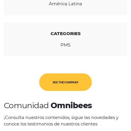
REGION
América Latina
CATEGORIES
PMS