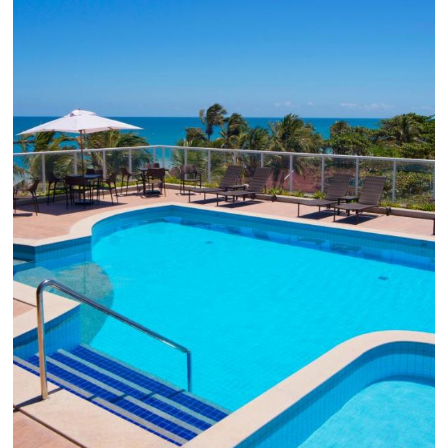
Em datas estratégicas como a Black Friday, cada
dia conta — e cada clique pode se transformar e
uma reserva. O Le Canton entendeu esse desafio 
junto à equipe da Niara, implementou duas
soluções da Omnibees de forma ágil e eficaz. O
resultado? Um aumento...
Continue lendo...