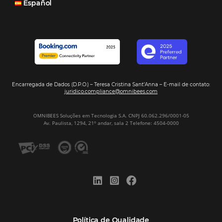
Assine nossa
Newsletter
CADASTRAR
Alternative:
Por que Omnibees
Soluções Omnibees
Segmentos