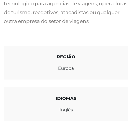
A
XML Travelgate
nasceu no início de 201
o objetivo de se tornar um parceiro
tecnológico para agências de viagens, oper
de turismo, receptivos, atacadistas ou qualq
outra empresa do setor de viagens.
REGIÃO
Europa