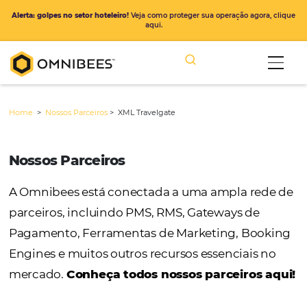
Alerta: golpes no setor hoteleiro!
Veja como proteger sua operação ago
aqui.
Home
>
Nossos Parceiros
>
XML Travelgate
Nossos Parceiros
A Omnibees está conectada a uma ampla r
parceiros, incluindo PMS, RMS, Gateways de
Pagamento, Ferramentas de Marketing, Bo
Engines e muitos outros recursos essenciais