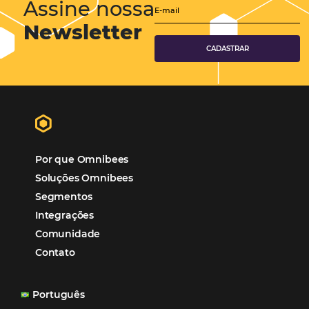
Hotéis Ponta Verde:
Cliente Omni
“O uso d
Reduziu cerca de 90% o processo manual.
ferramentas Omnibees com certeza vem contribuindo p
aumento das reservas, produtividade e rentabilidade, a
reduzir tempo e custos. Contar com a parceria da Omni
garantia de ganhos comerciais e operacionais”
Paula Medeiros – Gerente Comercial
Maceió, AL
Veja mais cases