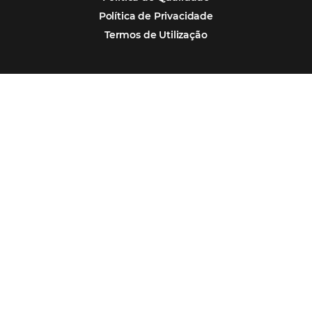
Integrações
Comunidade
Contato
Português
Español
Encarregada de Dados (D.P.O.) – Teresa Cristina Sant’Anna – E-mail de
juridico.compliance@omnibees.com