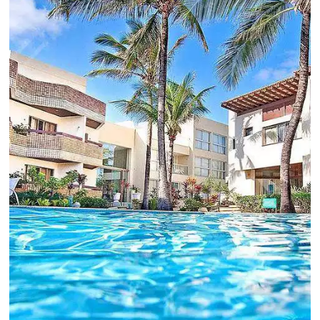
Para tomar decisões assertivas, que tragam
crescimento para o negócio e fazer um bom
Revenue Management é importante que o
hoteleiro possua dados confiáveis e informações
de tendências sobre o setor.
Sigue leyendo