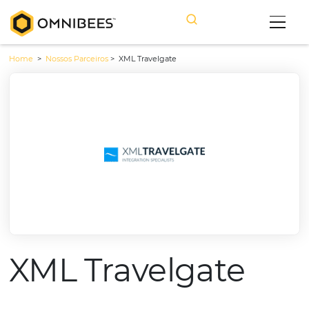
Home
>
Nossos Parceiros
>
XML Travelgate