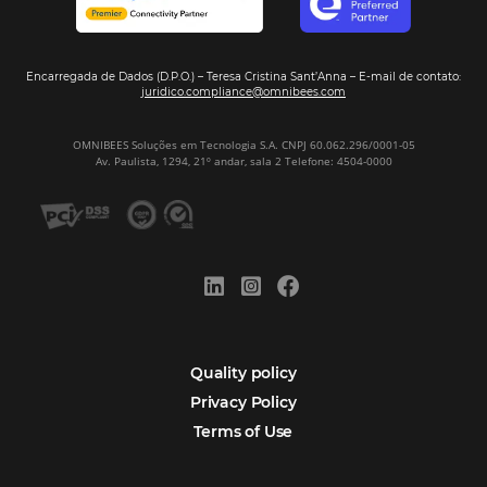
Sign our
Newsletter
Português
Español