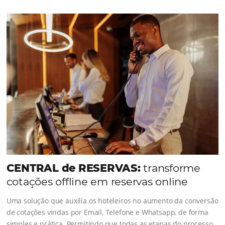
Como o Le Canton
Aumentou em
1.000% Suas Vendas
na Black Frid
Em datas estratégicas como a Black Friday, cada dia con
cada clique pode se transformar em uma reserva. O Le
entendeu esse desafio e, junto à equipe da Niara, imp
duas soluções da Omnibees de forma ágil e eficaz. O re
Um aumento...
Continue lendo...