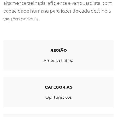
A
Turisticos Keops
é um operador de hotéi
trabalha com agências de Viagens. Atacadis
altamente treinada, eficiente e vanguardist
capacidade humana para fazer de cada dest
viagem perfeita.
REGIÃO
América Latina