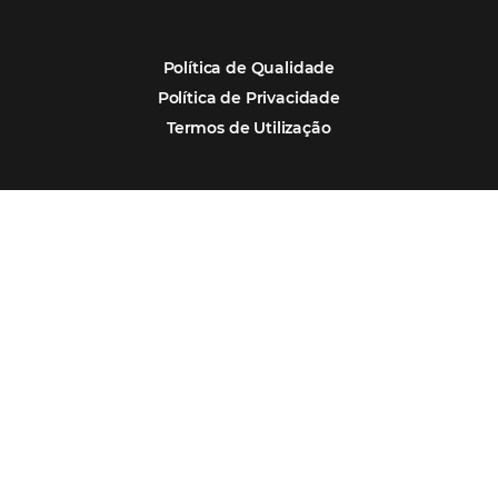
Alternative:
Por que Omnibees
Soluções Omnibees
Segmentos
Integrações
Comunidade
Contato
Português
Español