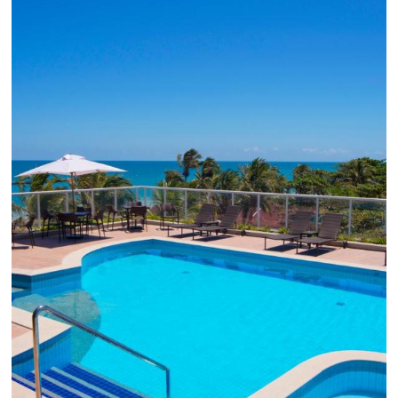
simples e prática. Permitindo que todas as etapas do p
de reservas sejam gerenciadas de forma integrada. Con
Saiba mais...
Chegou o Omnibees
Academy Presencial
Torne-se um expert em gestão
hoteleira!
Vagas Limitadas
INSCREVA-SE