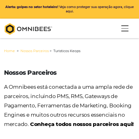
Alerta: golpes no setor hoteleiro!
Veja como proteger sua operação ago
aqui.
Home
>
Nossos Parceiros
>
Turisticos Keops
Nossos Parceiros
A Omnibees está conectada a uma ampla r
parceiros, incluindo PMS, RMS, Gateways de
Pagamento, Ferramentas de Marketing, Bo
Engines e muitos outros recursos essenciais