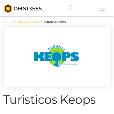
Home
>
Nossos Parceiros
>
Turisticos Keops