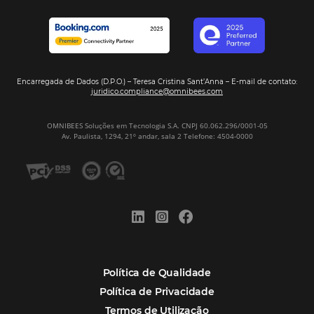
Assine nossa
Newsletter
CADASTRAR
Alternative:
Por que Omnibees
Soluções Omnibees