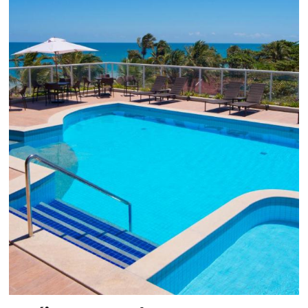
Black Friday
Em datas estratégicas como a Black Friday, cada
dia conta — e cada clique pode se transformar e
uma reserva. O Le Canton entendeu esse desafio 
junto à equipe da Niara, implementou duas
soluções da Omnibees de forma ágil e eficaz. O
resultado? Um aumento...
Continue lendo...