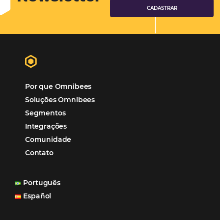
Hotéis Ponta Verde:
Cliente Omni
“O uso d
Reduziu cerca de 90% o processo manual.
ferramentas Omnibees com certeza vem contribuindo p
aumento das reservas, produtividade e rentabilidade, a
reduzir tempo e custos. Contar com a parceria da Omni
garantia de ganhos comerciais e operacionais”
Paula Medeiros – Gerente Comercial
Maceió, AL
Veja mais cases