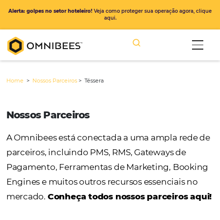
Alerta: golpes no setor hoteleiro!
Veja como proteger sua operação ago
aqui.
Home
>
Nossos Parceiros
>
Téssera
Nossos Parceiros
A Omnibees está conectada a uma ampla r
parceiros, incluindo PMS, RMS, Gateways de
Pagamento, Ferramentas de Marketing, Bo
Engines e muitos outros recursos essenciais