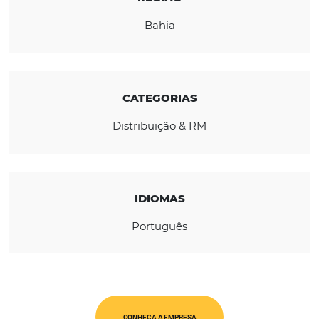
abordagem 360º visa contribuir para o suce
nossos clientes, permitindo que eles se
concentrem na satisfação dos hóspedes.
REGIÃO
Bahia
CATEGORIAS
Distribuição & RM